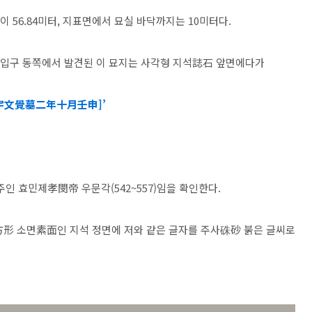
이 56.84미터, 지표면에서 묘실 바닥까지는 10미터다.
 입구 동쪽에서 발견된 이 묘지는 사각형 지석誌石 앞면에다가
公宇文覺墓二年十月壬申]’
인 효민제孝閔帝 우문각(542~557)임을 확인한다.
方形 소면素面인 지석 정면에 저와 같은 글자를 주사硃砂 붉은 글씨로