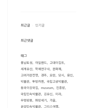
최근글
인기글
최근댓글
태그
풍납토성
아일랜드
고대이집트
세계유산
학예연구사
문화재
고려거란전쟁
경주
모란
당시
용인
박물관
투탕카멘
국립고궁박물관
동국이상국집
museum
진흥왕
국립민속박물관
김유신
미라
무령왕릉
화랑세기
가을
온양민속박물관
그리스여행