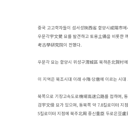
중국 고고학자들이 섬서성陝西省 함양시咸陽市에서 남북
우문각宇文覺 묘를 발견하고 토용土俑을 비롯한 껴
考古學硏究院이 전했다.
우문각 묘는 함양시 위성구渭城區 북하촌北賀村에
이 지역은 북조시대 이래 수隋∙당唐에 이르는 시대
북쪽으로 기장고속도로機場高速公路를 접하며, 동
검宇文儉 묘가 있으며, 동북쪽 약 7.8킬로미터 지
5킬로미터 지점에 북주北周 중신重臣 두로은豆盧