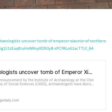
chaeologists-uncover-tomb-of-emperor-xiaomin-of-northern
Aig2J1zEuq0IuHnWRny0DN3yB-sPCYRLoG1acTTLY_64
Archaeologists uncover tomb of Emperor Xiaomin of Northern Zhou
announcement by the Institute of Archaeology at the Chin
y of Social Sciences (CASS), archaeologists have discov
omb of Emperor Xiaomin of Northern Zhou near Xianyang
gedaily.com