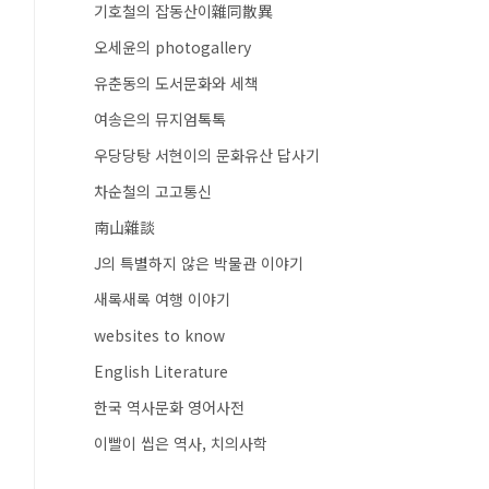
기호철의 잡동산이雜同散異
오세윤의 photogallery
유춘동의 도서문화와 세책
여송은의 뮤지엄톡톡
우당당탕 서현이의 문화유산 답사기
차순철의 고고통신
南山雜談
J의 특별하지 않은 박물관 이야기
새록새록 여행 이야기
websites to know
English Literature
한국 역사문화 영어사전
이빨이 씹은 역사, 치의사학