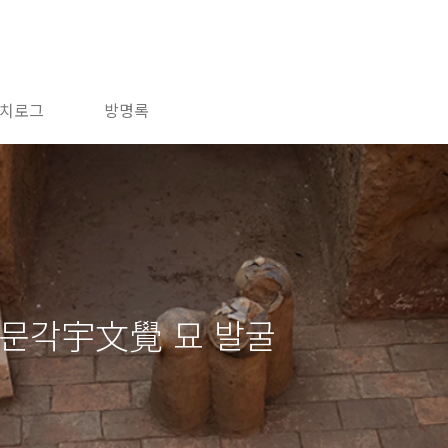
치로그
방명록
우문각宇文覺 묘 발굴