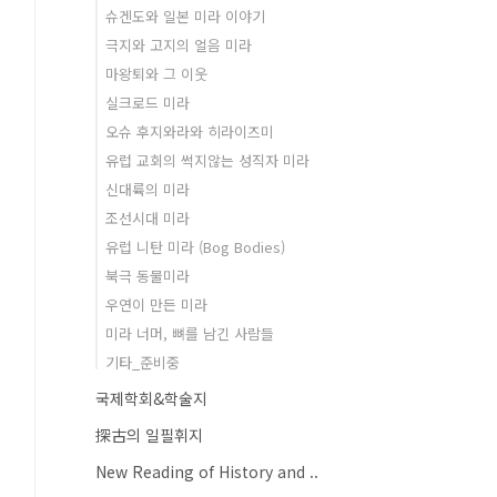
슈겐도와 일본 미라 이야기
극지와 고지의 얼음 미라
마왕퇴와 그 이웃
실크로드 미라
오슈 후지와라와 히라이즈미
유럽 교회의 썩지않는 성직자 미라
신대륙의 미라
조선시대 미라
유럽 니탄 미라 (Bog Bodies)
북극 동물미라
우연이 만든 미라
미라 너머, 뼈를 남긴 사람들
기타_준비중
국제학회&학술지
探古의 일필휘지
New Reading of History and ..