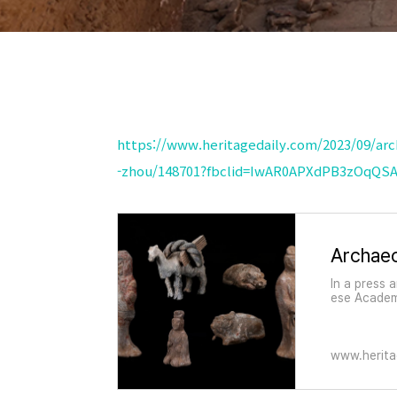
https://www.heritagedaily.com/2023/09/ar
-zhou/148701?fbclid=IwAR0APXdPB3zOqQS
In a press 
ese Academ
ered the t
City, China.
www.herita