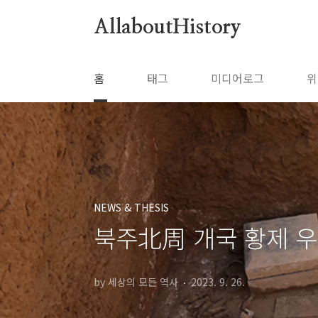
본문 바로가기
AllaboutHistory
홈
태그
미디어로그
위
NEWS & THESIS
북주北周 개국 황제 
by 세상의 모든 역사
2023. 9. 26.