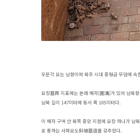
우문각 묘는 남향이며 북주 시대 중형급 무덤에 속
묘장墓葬 지표에는 본래 해자[圍溝]가 있어 남북향
남북 길이 147미터에 동서 폭 105미터다.
이 해자 구역 안 북쪽 중앙 지점에 묘장 하나가 
로 통하는 사파묘도斜坡墓道를 갖추었다.