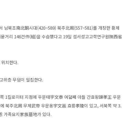
조南北朝시대(420~589) 북주北周(557~581)를 개창한 황제
묻거리 146건件(組)을 수습했다고 19일 섬서성고고학연구원陝西省
 위치한다.
 고위층 무덤이 밀집한다.
쪽 1킬로미터 지점에 우문태宇文泰 여덟째 아들 간효왕諫孝王 우문
점에 북주北周 무제武帝 우문옹宇文邕 효릉孝陵이 있고, 서북쪽 약 3.
恩 가족묘지家族墓地가 있다.