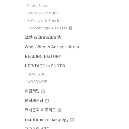
Photo News
Weird & Eccentric
K-Culture & Sports
Paleontology & Fossils
漢詩 & 漢文&漢文法
Who'sWho in Ancient Korea
READING HISTORY
HERITAGE in PHOTO
DOMESTIC
WORDWIDE
이런저런
문화재현장
역사문화 이모저모
maritime archaeology
고고과학 ABC