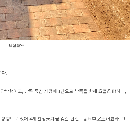
묘실墓室
한다.
 장방형이고, 남쪽 중간 지점에 1단으로 남쪽을 향해 요출凸出하니,
남북 방향으로 있어 4개 천정天井을 갖춘 단실토동묘單室土洞墓라, 그