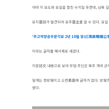
아마 이 묘도와 묘실을 합친 수치일 듯한데, 남북 길
묘지墓誌가 발견되어 묘주墓主를 알 수 있다. 묘실
‘주고약양공우문각묘 2년 10월 임신[周故略陽
이라는 글자를 해서체로 새겼다.
지문誌文 내용으로 보아 무덤 주인은 북주 개국 군주
덮개는 정방형이고 소면素面에 글자가 없다. 방형
썼다.