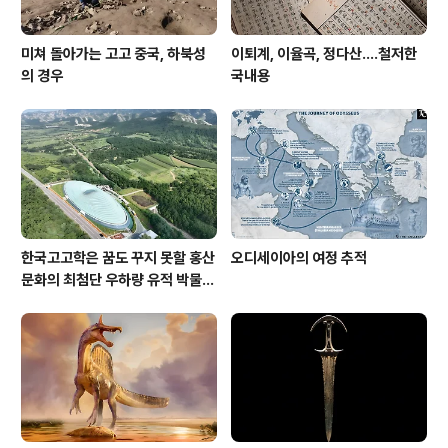
反，入匈奴，燕人衛滿亡命，爲胡服，東度浿水，
詣准降，說准求居西界，（故）中國亡命爲朝鮮籓
屏。准信寵之，拜爲博士，賜以圭..
미쳐 돌아가는 고고 중국, 하북성
이퇴계, 이율곡, 정다산....철저한
의 경우
국내용
한국고고학은 꿈도 꾸지 못할 홍산
오디세이아의 여정 추적
문화의 최첨단 우하량 유적 박물관
[신화통신]