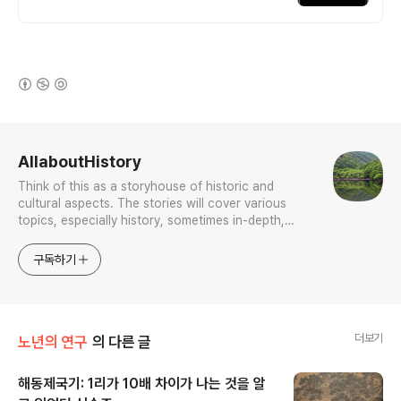
(새창열림)
로그 정보
AllaboutHistory
Think of this as a storyhouse of historic and
cultural aspects. The stories will cover various
topics, especially history, sometimes in-depth,
sometimes with a light touch. One constant
approach will be to resist any common sense or
구독하기
generalized viewpoint
더보기
노년의 연구
의 다른 글
해동제국기: 1리가 10배 차이가 나는 것을 알