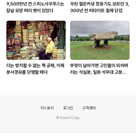
9,500만년 전 스피노사우루스는
우린 철은커녕 청동기도 모르던 3,
칼날 모양 머리 볏이 있었다
300년 전 히타이트 철제 단검
더는 방치할 수 없는 책 공해, 이제
뚜껑이 날아가면 고인돌이 되어버
분서갱유를 단행할 때다
리는 석실분, 일본 석무대 고분의
경우
의안내
티스토리
로그인
고객센터
© Daum Corp.