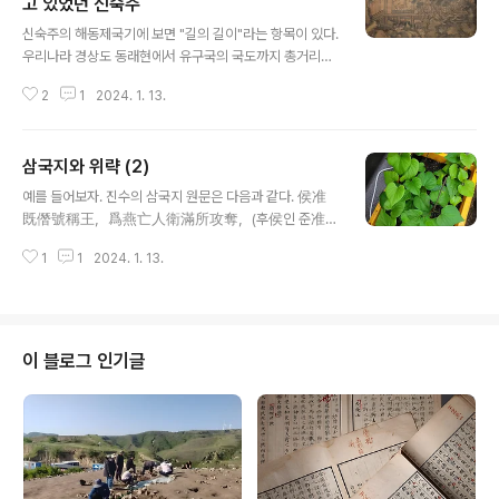
고 있었던 신숙주
글 내용
신숙주의 해동제국기에 보면 "길의 길이"라는 항목이 있다.
우리나라 경상도 동래현에서 유구국의 국도까지 총거리를
543리이다. 라고 쓰고, 주석에 "우리나라 리수로 계산하면
2
1
2024. 1. 13.
5430이다"라고 써놨으니, 신숙주가 도일한 15세기에 이
미 한국과 일본의 1리는 10배 차이가 나 있었음을 알 수 있
다. 조선의 수재 신숙주는 이 사실을 특기해 놓았다. 똑똑한
삼국지와 위략 (2)
양반이다. 헤이안시대까지도 한국과 일본의 1리는 거의 비
글 내용
슷한 거리로 일본의 1리가 우리 1리와 비슷했다고 하니, 헤
예를 들어보자. 진수의 삼국지 원문은 다음과 같다. 侯准
이안시대가 종언을 고한 12세기부터 15세기 사이, 300년
既僭號稱王，爲燕亡人衛滿所攻奪，(후侯인 준准이
사이에 1리의 거리에 차이가 난 것이 아닐까 한다. 그렇다
이미 참람하게도 王이라 일컫다가 연燕나라 망명인인 위
고 치더라도 이해가 쉽게 가는 것은 아니다. 10-20프로 늘
1
1
2024. 1. 13.
만衛滿한테 공파되었다.) 여기다가 배송지는 아래와 같은
어난것도 아니고 어떻게 10배가 차이가 나게 되었을까? 이
주를 붙여놨다. 《魏略》曰：昔箕子之後朝鮮侯，見周
내용에 ..
衰，燕自尊爲王，欲東略地，朝鮮侯亦自稱爲王，
欲興兵逆擊燕以尊周室。其大夫禮諫之，乃止。使
禮西說燕，燕止之，不攻。後子孫稍驕虐，燕乃遣
이 블로그 인기글
將秦開攻其西方，取地二千餘里，至滿番汗爲界，
朝鮮遂弱。及秦並天下，使蒙恬築長城，到遼東。
時朝鮮王否立，畏秦襲之，略服屬秦，不肯朝會。
否死，其子准立。二十餘年而陳、項起，天下亂，
燕、齊、趙民愁苦，稍稍亡往准，准乃置之於西
方。及漢以盧綰爲燕王，朝鮮與燕界於浿水。及綰