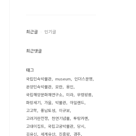
최근글
인기글
최근댓글
태그
국립민속박물관
museum
인더스문명
온양민속박물관
모란
용인
국립해양문화재연구소
미라
무령왕릉
화랑세기
가을
박물관
아일랜드
고고학
풍납토성
이규보
고려거란전쟁
천연기념물
투탕카멘
고대이집트
국립고궁박물관
당시
김유신
세계유산
진흥왕
경주