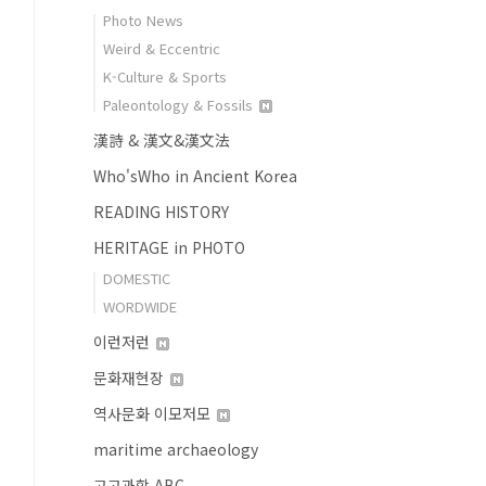
Photo News
Weird & Eccentric
K-Culture & Sports
Paleontology & Fossils
漢詩 & 漢文&漢文法
Who'sWho in Ancient Korea
READING HISTORY
HERITAGE in PHOTO
DOMESTIC
WORDWIDE
이런저런
문화재현장
역사문화 이모저모
maritime archaeology
고고과학 ABC