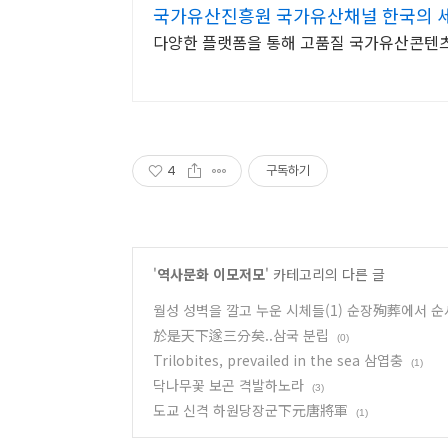
국가유산진흥원 국가유산채널 한국의 
다양한 플랫폼을 통해 고품질 국가유산콘텐
4
구독하기
'
역사문화 이모저모
' 카테고리의 다른 글
월성 성벽을 깔고 누운 시체들(1) 순장殉葬에서 
於是天下遂三分矣..삼국 분립
(0)
Trilobites, prevailed in the sea 삼엽충
(1)
닥나무꽃 보곤 격발하노라
(3)
도교 신격 하원당장군下元唐將軍
(1)