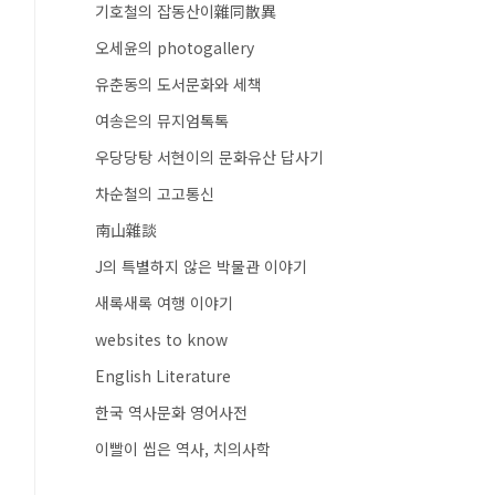
기호철의 잡동산이雜同散異
오세윤의 photogallery
유춘동의 도서문화와 세책
여송은의 뮤지엄톡톡
우당당탕 서현이의 문화유산 답사기
차순철의 고고통신
南山雜談
J의 특별하지 않은 박물관 이야기
새록새록 여행 이야기
websites to know
English Literature
한국 역사문화 영어사전
이빨이 씹은 역사, 치의사학