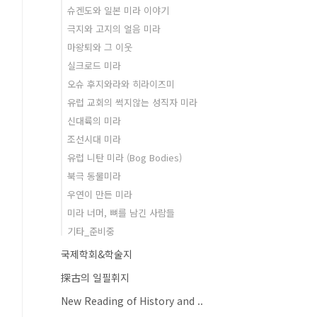
슈겐도와 일본 미라 이야기
극지와 고지의 얼음 미라
마왕퇴와 그 이웃
실크로드 미라
오슈 후지와라와 히라이즈미
유럽 교회의 썩지않는 성직자 미라
신대륙의 미라
조선시대 미라
유럽 니탄 미라 (Bog Bodies)
북극 동물미라
우연이 만든 미라
미라 너머, 뼈를 남긴 사람들
기타_준비중
국제학회&학술지
探古의 일필휘지
New Reading of History and ..