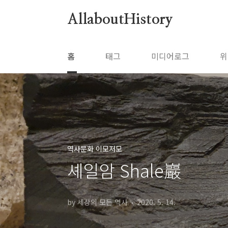
본문 바로가기
AllaboutHistory
홈
태그
미디어로그
위
역사문화 이모저모
셰일암 Shale巖
by 세상의 모든 역사
2020. 5. 14.