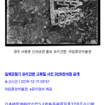
경주 서봉총 신라금관 출토 유리건판. 국립중앙박물관
일제강점기 유리건판 고화질 사진 3만8천여점 공개
송고시간 | 2019-12-11 09:51
국립중앙박물관, e뮤지엄서 제공
日本植民地時代のガラス乾板高画質写真3万8千点公開