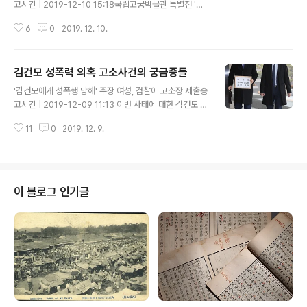
고시간 | 2019-12-10 15:18국립고궁박물관 특별전 '청
황실의 아침, 심양 고궁' 개막누르하치·홍타이지 칼, 초상화
6
0
2019. 12. 10.
등 유물 120건 공개 이 기사가 소개한 '청 황실의 아침, 심
양 고궁' 특별전이 국립고궁박물관에서 11일 개막해 내년
3월 1일까지 이 박물관에서 열린다. 중국 심양 고궁박물원
김건모 성폭력 의혹 고소사건의 궁금증들
이 소장한 청 황실 비장품들이다. 주요 소장품을 소개한다.
글 내용
‘천명’ 연호가 있는 운판 天命年鑄雲板Cloud-shaped
'김건모에게 성폭행 당해' 주장 여성, 검찰에 고소장 제출송
Plate with Inscription of “Tianming” 국가 1급 문물
고시간 | 2019-12-09 11:13 이번 사태에 대한 김건모 측
대금大金[후금] 1623년(천명 8)에 만들어진 운판으로 청
반응에 조금은 의아한 대목이 없지 않다. 강용석과 김세의
대 초기에 팔기 관병이 변방을 수호할 때 신호를 전달하는
11
0
2019. 12. 9.
가 자신들이 운영하는 유튜브 채널을 통해 김건모 성폭행
목적으로 사용되었다. 생철을 ..
의혹을 제기하고서, 김건모 측이 보인 정식 대응은 없다. 일
부 언론에서 소속사 반응을 따서 "근거 없다"는 식으로 보
도하지만, 이렇다 할 공식반응이 아직 없다. 그래서 내심 이
건에 대해 김건모 측은 대중을 향해서는 무대응 방침을 정
이 블로그 인기글
한 것이 아닌가 하는 관측을 하게 한다. 저런 의혹이 제기되
었을 적에, 연합뉴스는 당장은 다룰 사안이 아니라 판단했
다 했지만, 변수가 생겼으니, 어제였다. 김건모 측은 아무
반응이 없는데, 그가 출연할 SBS TV 간판 예능 '미운 우리
새..