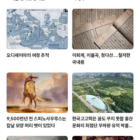
오디세이아의 여정 추적
이퇴계, 이율곡, 정다산....철저한
국내용
9,500만년 전 스피노사우루스는
한국고고학은 꿈도 꾸지 못할 홍산
칼날 모양 머리 볏이 있었다
문화의 최첨단 우하량 유적 박물관
[신화통신]