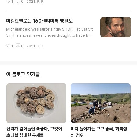
1
0
2021. 9. 9.
일 발행. 참성단 제사는 어떻게 변화했을까? 참성단 제사는
고려 전기 염주의 전성초례氈城醮禮를 이은 것으로 추측
되는 마리산참성초례摩利山塹城醮禮에서 시작되었다.
미켈란젤로는 160센티미터 땅달보
13세기 전반 몽고 침입을 피해 단행된 강화 천도로 개경을
글 내용
중심으로 하는 국가제사 체계는 강도江都로 옮겨질 수밖
Michelangelo was surprisingly SHORT at just 5ft
에 없었다. 또 원종 5년(1264) 국왕의 친초親醮 이후 참
3in, his shoes reveal Shoes thought to have bel
성초례는 주목되지 않을 수 없었고, 매년 봄가을로 설행設
onged to Michelangelo were analysed by expe
行되었다. 조선 건국 후에도 도교의례임에도 국가제사의
1
0
2021. 9. 8.
rts from the Forensic Anthropology, Paleopatho
소사小祀의 예에 따라 운영되었다. 하지만 조선시대에 점
logy, Bioarchaeology (FABAP) Research Center
차 유교화儒敎化하는 과정을 겪다가 임진왜란 이후 폐..
in Sicily. www.dailymail.co.uk 수십년 전 그러니깐 주
말의 명화 같은 데서 보지 않았을까 하는 희미한 기억 중에
미켈란젤로를 주인공으로 삼은 영화가 있었으니, 그 주인
이 블로그 인기글
공으로 아마도 찰튼 헤스턴이 등장하지 않았나 한다. 다른
기억은 없고, 성질머리 하나 더러웠고, 시스티나예배당 비..
신라가 씹어돌린 복숭아, 그것이
미쳐 돌아가는 고고 중국, 하북성
초래할 심대한 문제들
의 경우