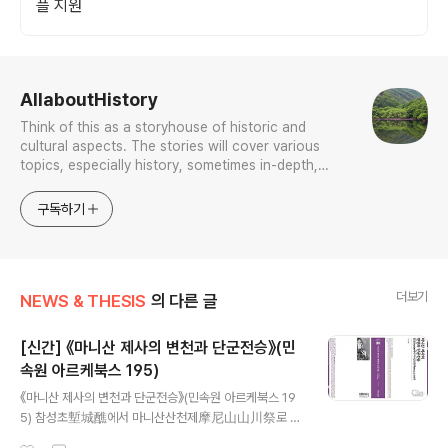
플 지원
로그 정보
AllaboutHistory
Think of this as a storyhouse of historic and
cultural aspects. The stories will cover various
topics, especially history, sometimes in-depth,
sometimes with a light touch. One constant
approach will be to resist any common sense or
구독하기
generalized viewpoint
더보기
NEWS & THESIS
의 다른 글
[신간] 《마니산 제사의 변천과 단군전승》(민
속원 아르케북스 195)
글 내용
《마니산 제사의 변천과 단군전승》(민속원 아르케북스 19
5) 참성초塹城醮에서 마니산산천제摩尼山山川祭로 김
성환 지음, 크라운변형판, 양장, 416쪽, 2021년 8월 20