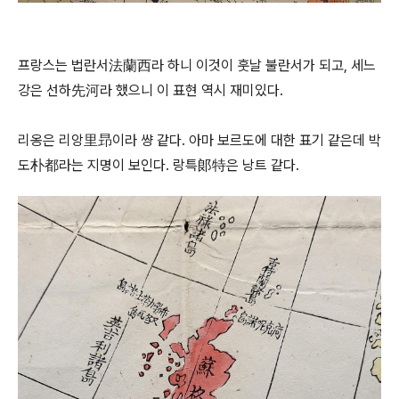
프랑스는 법란서法蘭西라 하니 이것이 훗날 불란서가 되고, 세느
강은 선하先河라 했으니 이 표현 역시 재미있다.
리옹은 리앙里昻이라 썅 같다. 아마 보르도에 대한 표기 같은데 박
도朴都라는 지명이 보인다. 랑특郞特은 낭트 같다.