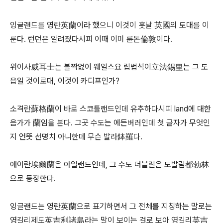
잉글랜드를 영란英蘭이라 했으니 이것이 훗날 英國의 토대를 이
룬다. 런던은 알려졌다시피 이때 이미 륜돈倫敦이다.
위이사威耳士는 볼짝없이 웨일스요 립법석이立法錫里는 그 도
읍일 것이로대, 이것이 카디프인가?
소격란蘇格蘭이 바로 스코틀랜드인데 유추하다시피 land에 대한
음가가 蘭임을 본다. 그곳 수도는 에든버러인데 첫 글자가 무엇인
지 언뜻 선명치 아니한데 무슨 발라鉢羅다.
애이란埃爾蘭은 아일랜드인데, 그 수도 더블린은 도발림都勃林
으로 등장한다.
잉글랜드는 영란英蘭으로 표기하면서 그 전체를 지칭하는 말로는
영길리제도英吉利諸島라는 말이 보이는 걸로 보아 영길리英吉