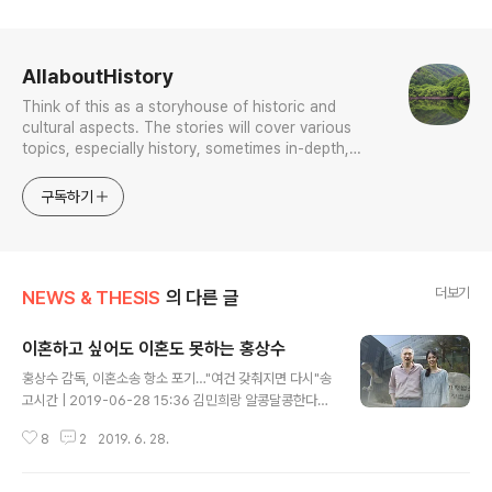
로그 정보
AllaboutHistory
Think of this as a storyhouse of historic and
cultural aspects. The stories will cover various
topics, especially history, sometimes in-depth,
sometimes with a light touch. One constant
approach will be to resist any common sense or
구독하기
generalized viewpoint
더보기
NEWS & THESIS
의 다른 글
이혼하고 싶어도 이혼도 못하는 홍상수
글 내용
홍상수 감독, 이혼소송 항소 포기…"여건 갖춰지면 다시"송
고시간 | 2019-06-28 15:36 김민희랑 알콩달콩한다는
영화감독 홍상수가 조강지처랑 계속 사는 모양새를 연출해
8
2
2019. 6. 28.
야 한다. 예서 모양새랑 서류상 부부를 말한다. 난 조강지처
랑 못 살겠다. 그러니 이혼하겠다. 면서 법원에다가 조강지
처를 상대로 제기한 이혼청구 소송에서 보기좋게 패소했