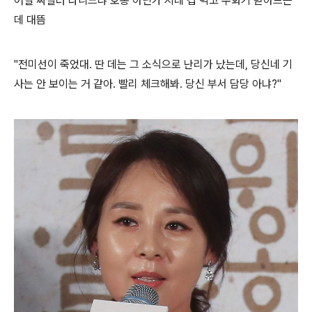
어딜 싸질러 다니느냐 호통 아닌가 지레 겁 먹고 수화기 받아드는
데 대뜸
"전미선이 죽었대. 딴 데는 그 소식으로 난리가 났는데, 당신네 기
사는 안 보이는 거 같아. 빨리 체크해봐. 당신 부서 담당 아냐?"