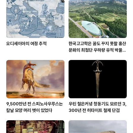
오디세이아의 여정 추적
한국고고학은 꿈도 꾸지 못할 홍산
문화의 최첨단 우하량 유적 박물관
[신화통신]
9,500만년 전 스피노사우루스는
우린 철은커녕 청동기도 모르던 3,
칼날 모양 머리 볏이 있었다
300년 전 히타이트 철제 단검