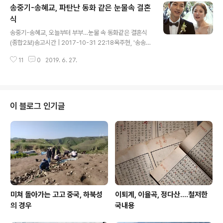
송중기-송혜교, 파탄난 동화 같은 눈물속 결혼
다. 그 소송을 기각하면서 이 이유로 남긴 판사 결정문이 나
로서는 좀 의아스럽다. 홍 씨와 (조강지처) A씨의 혼인 관
식
글 내용
계가 파탄에 이르기는 했으나 그 주된 책임이 홍 씨에게 있
송중기-송혜교, 오늘부터 부부…눈물 속 동화같은 결혼식
다…우리 판례는 유책 배우자의 이혼 청구를 원칙적으로 허
(종합2보)송고시간 | 2017-10-31 22:18옥주현, '송송커
용하지 않고 있다. 간단히 말해 이혼 책임은 홍상수한테 있
플'이 고른 '알라딘' OST 축가…신랑신부 모두 눈물유아인
는데, 그런 네 놈 땜에 혼인 관계가 파탄에 이르렀으니, 네
11
0
2019. 6. 27.
·이광수 축하편지 낭독…피로연서 박보검 피아노 반주에 박
놈이 어찌 시건방지게..
형식 노래 오늘 그 어떤 뉴스도 송송커플 결별을 압도하지
못한다. 한류스타 커플 송중기 송혜교 부부 결별 소식은 그
만큼 여파가 컸으니, 이 소식은 삽시간에 국경을 탈출해 세
계로 나아갔으니뭐 한반도에 설혹 전쟁이 났다한들 이보다
이 블로그 인기글
빠른 전파, 더한 관심이라고 단안할 수 없다. 오늘 우리공장
에서 쏟아낸 각종 기사를 방문자 숫자로 뽑아보니 역시나
송송커플 핵분열과 관련한 기사들이 압도적인 표차로 수위
를 달리며, 상위 차트를 장식했으니, 그 순위표를 죽 따라내
려가다 보니, 아래쪽에..
미쳐 돌아가는 고고 중국, 하북성
이퇴계, 이율곡, 정다산....철저한
의 경우
국내용