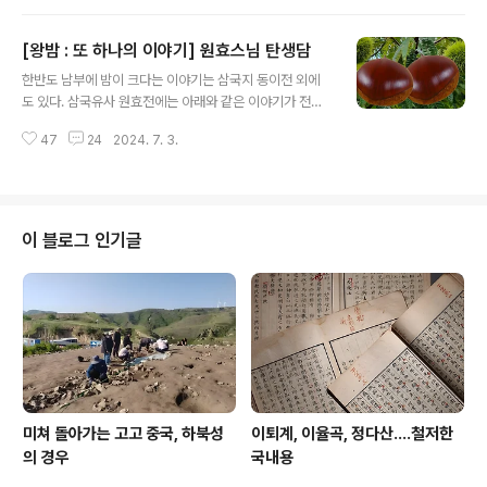
경 도입기에 유의미한 시각이다. 한국은 다르다. 한국사는
남쪽의 도작부터 북쪽의 잡곡 농경까지 다양한 형태의 문
[왕밤 : 또 하나의 이야기] 원효스님 탄생담
명이 존재했고, 도작에만 일방적 우위를 줄 수 없다. 도작
글 내용
이전에도 잡곡농경이 상당히 고도의 형태로 발전하고 있었
한반도 남부에 밤이 크다는 이야기는 삼국지 동이전 외에
을 가능성이 있으며, 농업사회가 야요이시대처럼 일거에
도 있다. 삼국유사 원효전에는 아래와 같은 이야기가 전한
세트로 들어온 것이 아니라, 부분 요소별로 조각 조각 나뉘
다. 사라수에 관해서는 민간에 이런 이야기가 있다. 성사의
어 들어왔을 가능성이 높다고 본다. 무슨 말인고 하니, 도
47
24
2024. 7. 3.
집은 본래 이 골짜기 서남쪽에 있었는데, 어머니가 아이를
작, 조, 수수, 기장, 돼지, 소, 말, 닭 등 농업사회를 이루는
가져 만삭이 되어 마침 이 골짜기 밤나무 밑을 지나다가 갑
제반 요소가 도입 경로도..
자기 해산하고 창황하여 집으로 돌아가지 못하고, 우선 남
편 옷을 나무에 걸고 그 안에 누워 있었으므로 [그] 나무를
사라수라고 하였다. 그 나무 열매도 보통 나무와는 달랐으
이 블로그 인기글
므로 지금도 사라밤[裟羅栗]이라고 한다.註 200 예부터
전하기를, [사라사의] 주지가 절의 종 한 사람에게 하루 저
녁의 끼니로 밤 두 개씩을 주었다. 종은 관가에 소송을 제기
하였다. 이를 이상하게 생각한 관리가 [그] 밤을 가져다가
조사해보았더니 한 개가 ..
미쳐 돌아가는 고고 중국, 하북성
이퇴계, 이율곡, 정다산....철저한
의 경우
국내용