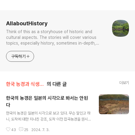
로그 정보
AllaboutHistory
Think of this as a storyhouse of historic and
cultural aspects. The stories will cover various
topics, especially history, sometimes in-depth,
sometimes with a light touch. One constant
approach will be to resist any common sense or
구독하기
generalized viewpoint
더보기
한국 농경과 식생활의 역사
의 다른 글
한국의 농경은 일본의 시각으로 봐서는 안된
다
글 내용
한국의 농경은 일본의 시각으로 보고 있다. 무슨 말인고 하
니, 도작에 대한 지나친 강조, 도작 이전 잡곡농경을 원시적
수준으로 보는 시각, 농업사회가 세트로 들어와 한국에 정
43
25
2024. 7. 3.
착했다고 생각하는 시각 등 이런 시각들은 모두 일본의 농