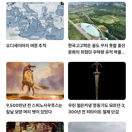
오디세이아의 여정 추적
한국고고학은 꿈도 꾸지 못할 홍산
문화의 최첨단 우하량 유적 박물관
[신화통신]
9,500만년 전 스피노사우루스는
우린 철은커녕 청동기도 모르던 3,
칼날 모양 머리 볏이 있었다
300년 전 히타이트 철제 단검