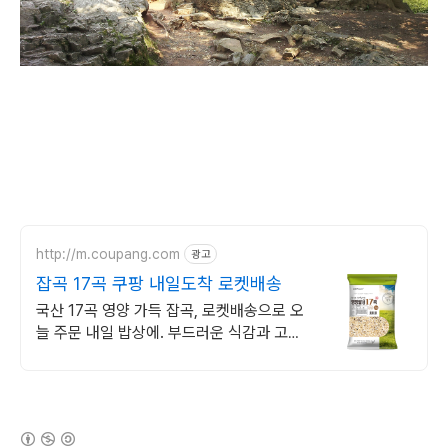
http://m.coupang.com
광고
잡곡 17곡 쿠팡 내일도착 로켓배송
국산 17곡 영양 가득 잡곡, 로켓배송으로 오
늘 주문 내일 밥상에. 부드러운 식감과 고소
한 풍미! 불릴 필요 없이 바로 취사해 간편하
게.
(새창열림)