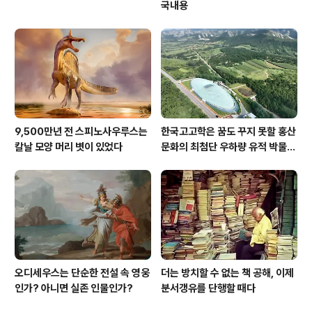
국내용
9,500만년 전 스피노사우루스는
한국고고학은 꿈도 꾸지 못할 홍산
칼날 모양 머리 볏이 있었다
문화의 최첨단 우하량 유적 박물관
[신화통신]
오디세우스는 단순한 전설 속 영웅
더는 방치할 수 없는 책 공해, 이제
인가? 아니면 실존 인물인가?
분서갱유를 단행할 때다