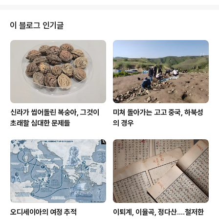
에 따르면, 이곳은 강력한 앵글로-노르만 스태포드Anglo
-Norman Stafford 가문, 스태포드의 봉건 남작들feud
al barons, 스태포드 남작(1299), 스태포드 백작들 Earl
이 블로그 인기글
s of Stafford(1351) 및 버킹엄 공작들 Dukes of Buck
ingham(1444)의 근거지였다. 14세기 석조 성채는 레이
디 이사벨 스태포드 Lady Isabel Stafford가 왕당파들
을..
신라가 씹어돌린 복숭아, 그것이
미쳐 돌아가는 고고 중국, 하북성
초래할 심대한 문제들
의 경우
오디세이아의 여정 추적
이퇴계, 이율곡, 정다산....철저한