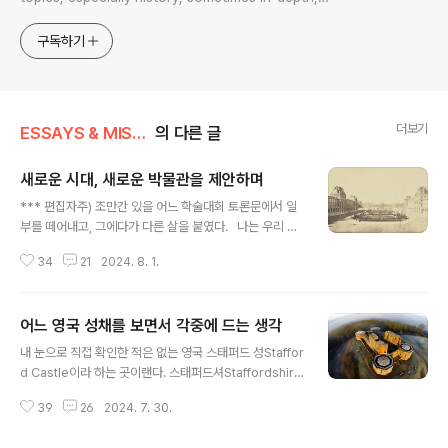
sometimes with a light touch. One constant
approach will be to resist any common sense or
구독하기
generalized viewpoint
더보기
ESSAYS & MISCELLANIES
의 다른 글
새로운 시대, 새로운 박물관을 제안하며
글 내용
*** 편집자주) 조만간 있을 어느 학술대회 토론문에서 일
부를 떼어내고, 그에다가 다른 살을 붙였다. 나는 우리 박
물관이 탑재한 가장 큰 문제 혹은 현상으로 그 대부분이 버
34
21
2024. 8. 1.
림받는데 있다고 생각한다. 예서 버림이란 간단히 관람객
숫자를 먈한다.물론 그 평가 기준 잣대를 오로지 관람객 숫
자로 매김할 수 있는가 하는 근본하는 문제가 돌발하지만,
어느 영국 성채를 보면서 각중에 드는 생각
따져보면 이것만큼 박물관의 존재가치를 증명하는 객관 좌
글 내용
표도 없다. 그렇다. 박물관은 곧 죽어도 관람객이, 그것도
내 눈으로 직접 확인한 적은 없는 영국 스태퍼드 성Staffor
많이 와야 하며, 그래야만 박물관도 산다. 아무리 좋은 박물
d Castle이라 하는 곳이랜다. 스태퍼드셔Staffordshire
관이래도 관람객 없는 박물관이 무슨 소용이란 말인가?그
라는 지방 스태퍼드라는 마을에서 서쪽으로 2마일 떨어진
런 점에서 나는 언제나 내가 왜 박물관을 가는가가 아니라
39
26
2024. 7. 30.
곳에 위치한다고. 노르만 정복Norman Conquest 시대
나는 왜 박물관을 가지 않는가를 물어야 한다는 말을 한
부터 1086년 돔데이 북 Domesday Book에 기록된 바
다. 이런 물음 혹은 지적에 물..