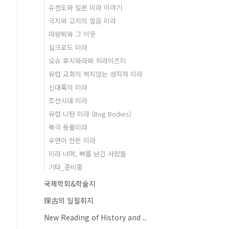
슈겐도와 일본 미라 이야기
극지와 고지의 얼음 미라
마왕퇴와 그 이웃
실크로드 미라
오슈 후지와라와 히라이즈미
유럽 교회의 썩지않는 성직자 미라
신대륙의 미라
조선시대 미라
유럽 니탄 미라 (Bog Bodies)
북극 동물미라
우연이 만든 미라
미라 너머, 뼈를 남긴 사람들
기타_준비중
국제학회&학술지
探古의 일필휘지
New Reading of History and ..