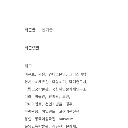
최근글
인기글
최근댓글
태그
이규보
가을
인더스문명
그리스여행
당시
세계유산
화랑세기
학예연구사
국립고궁박물관
국립해양문화재연구소
미라
박물관
진흥왕
모란
고대이집트
천연기념물
경주
무령왕릉
아일랜드
고려거란전쟁
용인
동국이상국집
museum
온양민속박물관
김유신
문화재