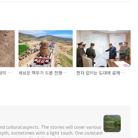
[독설고고학] 사적 지정의 포로가 된 어용 한국고고학
세상은 핵무기 드론 전쟁인데 돌도끼 활 들고 나서는 국가유산산업전
한자 없이는 도대체 료해가 힘든 북한 표현들
nd cultural aspects. The stories will cover various
depth, sometimes with a light touch. One constant