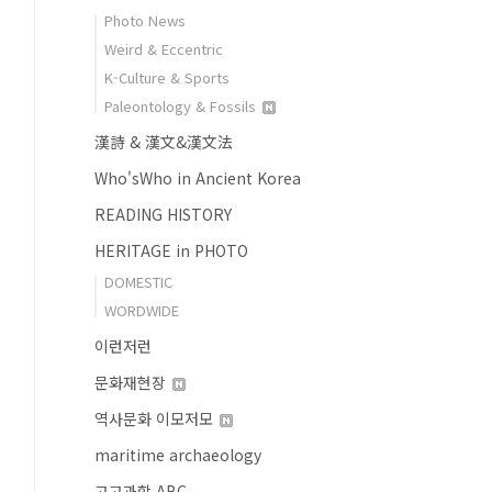
Photo News
Weird & Eccentric
K-Culture & Sports
Paleontology & Fossils
漢詩 & 漢文&漢文法
Who'sWho in Ancient Korea
READING HISTORY
HERITAGE in PHOTO
DOMESTIC
WORDWIDE
이런저런
문화재현장
역사문화 이모저모
maritime archaeology
고고과학 ABC