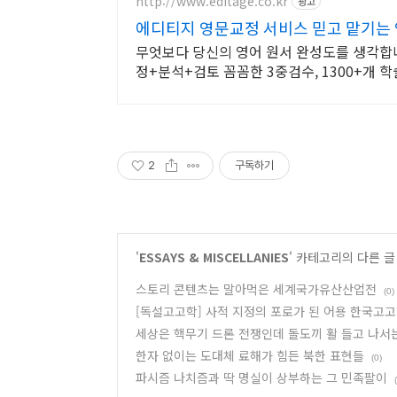
http://www.editage.co.kr
광고
에디티지 영문교정 서비스 믿고 맡기는 
무엇보다 당신의 영어 원서 완성도를 생각합니
정+분석+검토 꼼꼼한 3중검수, 1300+개 
2
구독하기
'
ESSAYS & MISCELLANIES
' 카테고리의 다른 글
스토리 콘텐츠는 말아먹은 세계국가유산산업전
(0)
[독설고고학] 사적 지정의 포로가 된 어용 한국고
세상은 핵무기 드론 전쟁인데 돌도끼 활 들고 나
한자 없이는 도대체 료해가 힘든 북한 표현들
(0)
파시즘 나치즘과 딱 명실이 상부하는 그 민족팔이