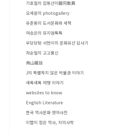
기호철의 잡동산이雜同散異
오세윤의 photogallery
유춘동의 도서문화와 세책
여송은의 뮤지엄톡톡
우당당탕 서현이의 문화유산 답사기
차순철의 고고통신
南山雜談
J의 특별하지 않은 박물관 이야기
새록새록 여행 이야기
websites to know
English Literature
한국 역사문화 영어사전
이빨이 씹은 역사, 치의사학