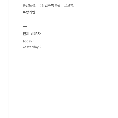
풍납토성
국립민속박물관
고고학
투탕카멘
전체 방문자
Today :
Yesterday :