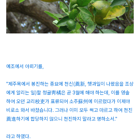
예조에서 아뢰기를,
"제주목에서 봉진하는 종묘에 천신(薦新, 햇과일이 나왔음을 조상
에게 알리는 일)할 청귤靑橘은 곧 3월에 해야 하는데, 이를 영솔
하여 오던 교리校吏가 표류되어 소주蘇州에 이르렀다가 이제야
비로소 와서 바쳤습니다. 그러나 이미 모두 썩고 마르고 하여 천진
薦進하기에 합당하지 않으니 천진하지 말라고 명하소서."
라고 하였다.