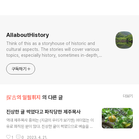
로그 정보
AllaboutHistory
Think of this as a storyhouse of historic and
cultural aspects. The stories will cover various
topics, especially history, sometimes in-depth,
sometimes with a light touch. One constant
approach will be to resist any common sense or
구독하기
generalized viewpoint
더보기
探古의 일필휘지
의 다른 글
진상한 귤 썩었다고 파직당한 제주목사
글 내용
역대 제주목사 중에는 (지금의 우리가 보기엔) 어이없는 이
유로 파직된 분이 많다. 진상한 귤이 썩었으므로 벼슬을 떼
고 심문한다는 것. 근데 냉장고가 없던 시절 뱃길로 귤을 나
1
0
2023. 4. 21.
르는데 썩지 않는다는 게 더 이상한 일 아닐까. 지금도 택배