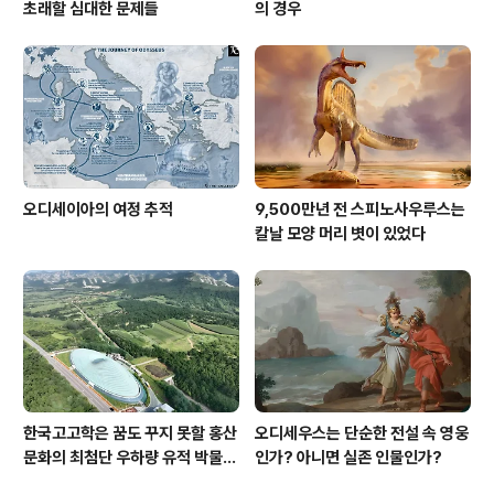
초래할 심대한 문제들
의 경우
오디세이아의 여정 추적
9,500만년 전 스피노사우루스는
칼날 모양 머리 볏이 있었다
한국고고학은 꿈도 꾸지 못할 홍산
오디세우스는 단순한 전설 속 영웅
문화의 최첨단 우하량 유적 박물관
인가? 아니면 실존 인물인가?
[신화통신]