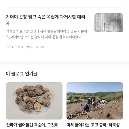
로 귤을 사서 풀어보면 가끔 푸른곰팡이 핀 게 나오는데. 귤
을 포장해 서울로 보내면서 목사 나으리들은 "제발..." 이런
기어이 곤장 맞고 죽은 쪽집게 과거시험 대리
심정이었을지 모르겠다. *** Editor's Note *** 전라도
장성부사는 죽력을 만들 청대죽이 너무 말라서 파직되기도
자
글 내용
했단다. 이를 반면교사 삼은 후임 장성부사는 정치력을 발
과거를 치르려면 경전과 시서에 통달해야하는 것은 기본이
휘해 장성 대나무는 죽력을 만들기에 좋지 않다고 담양에
요, 과거에만 쓰이는 양식의 시와 문장에 익숙해야했다. 시
토스해 버리기도 했다고. (기호철)
의 경우 과시 또는 공령시라 했고 문장은 과부라고 했다. 이
0
0
2023. 4. 19.
는 엄청나게 형식화해(중국 명청대의 팔고문만큼은 아니지
만) 채점하기는 편했지만 제대로 된 시문으로 평가받기는
힘들었고 문집 같은 데서도 산삭되는 일이 많았다. 하지만
과거를 치르려면 꼭 필요했기에 선비들은 이런 과시들을
손수 베껴 익혔다. 과거 모범답안집을 만든 것이다. 가끔은
이 블로그 인기글
그런 데서 퍽 의미있는 작품을 만나기도 한다. 이 사진이 그
한 예인데, 이는 17세기 문인인 이재영(1553-1623)이
지었다는 과시이다. 그는 서출이었지만 임진왜란 당시 군
공을 세워 면천되고 정시문과에 장원할 정도로 문장에 뛰
어났다. 그를 조선통신사 수행원으..
신라가 씹어돌린 복숭아, 그것이
미쳐 돌아가는 고고 중국, 하북성