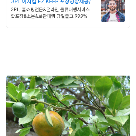
3PL 이지킵 EZ KEEP 포장영상제공/
블랙컨슈머대응
3PL, 홈쇼핑전문&온라인 물류대행서비스
합포장&소분&보관대행 당일출고 99.9%