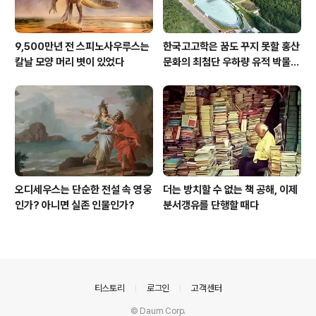
9,500만년 전 스피노사우루스는
한국고고학은 꿈도 꾸지 못할 홍산
칼날 모양 머리 볏이 있었다
문화의 최첨단 우하량 유적 박물관
[신화통신]
오디세우스는 단순한 전설 속 영웅
더는 방치할 수 없는 책 공해, 이제
인가? 아니면 실존 인물인가?
분서갱유를 단행할 때다
의안내
티스토리
로그인
고객센터
© Daum Corp.