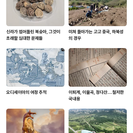
는 안 될 것이라 본다. 여기 여러 번 쓴 것 같지만, 도작문명
과는 별개의 잡곡문명권을 도작문명사 만큼이나..
신라가 씹어돌린 복숭아, 그것이
미쳐 돌아가는 고고 중국, 하북성
초래할 심대한 문제들
의 경우
오디세이아의 여정 추적
이퇴계, 이율곡, 정다산....철저한
국내용