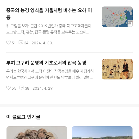
중국의 농경 양식을 거울처럼 비추는 요하 이
동
글 내용
위 그림을 보자. 근간 2019년인가 중국 쪽 고고학자들이
보고한 도작, 혼합, 잡곡 문명 유적을 보여주는 모습이
다. 대략 초록색과 빨간색 점선 사이 지역이 도작과 잡곡이
51
34
2024. 4. 30.
함께 일어나는 혼합농경 유적지에 해당한다. 요하유역 인
근을 보면, 북쪽은 모두 시뻘건 잡곡농경유적이되 요동반
도 남쪽에 혼합농경과 도작 농경의 유적이 있는 것을 볼 수
부여 고구려 문명의 기초로서의 잡곡 농경
있다. 바로 이 유적들이 산동반도 쪽에서 건너온 혼합 농경
글 내용
과 도작농경 유적들로서 이 흐름이 한반도로 들어와 평양
우리는 한국사에서 도작 이전의 잡곡농경을 매우 저평가하
인근과 한강 유역 일대에서 북쪽에서 내려와 있던 잡곡 농
면서도부여와 고구려 문명이 한반도 남부보다 빨리 일어났
경과 만나 한반도의 혼합농경이 탄생한 다음이 혼합농경이
다는 점에는 이의를 달지 않는다. 이것 모순이 아닌가? 부
한반도 남부와 일본열도까지 들어갔다고 생각한다. 다시
55
38
2024. 4. 29.
여 고구려 문명은 고구려의 남천 이전에는 도작에 기반한
말해서 쌀과 잡곡은 별개의 기원으로 이 둘이 만나 완성된
적이 없으며남천 이후에도 한강유역을 획득하기 전에는도
혼합농경이 된 곳은 한반도 북부와 중부..
작이라는 것의 맛을 제대로 보았을까 의심스러운 부분이
있다. 그렇다면-. 결국 부여 고구려 문명은 남만주-한반도
북부 일대의 잡곡농경에 기반한 문명일진대, 이는 사실 쌀
이 블로그 인기글
만 제대로 된 곡식으로 보는 우리 입장에서는 생산성에 의
문을 가질지 모르나, 사실 찬란한 황하문명도 바로 조, 수
수, 기장에 기반한 잡곡문명이었다는 점을 하시도 잊어서