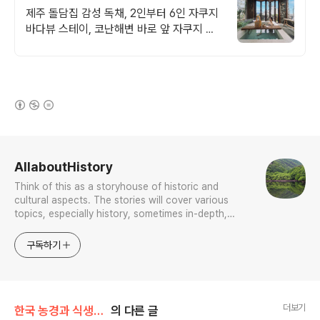
근처 감성 독채 2채
제주 돌담집 감성 독채, 2인부터 6인 자쿠지
바다뷰 스테이, 코난해변 바로 앞 자쿠지 무
료, 고객리뷰 283개 검증된 숙소, 바다뷰 독
채, 연박할인
(새창열림)
로그 정보
AllaboutHistory
Think of this as a storyhouse of historic and
cultural aspects. The stories will cover various
topics, especially history, sometimes in-depth,
sometimes with a light touch. One constant
approach will be to resist any common sense or
구독하기
generalized viewpoint
더보기
한국 농경과 식생활의 역사
의 다른 글