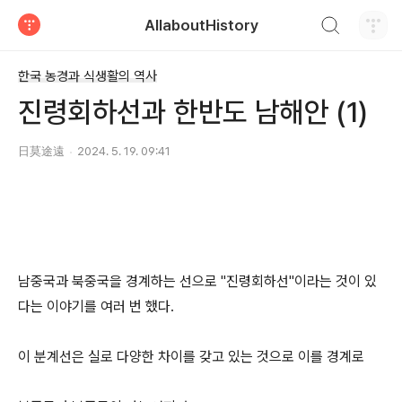
검색하기
AllaboutHistory
티스토리
한국 농경과 식생활의 역사
진령회하선과 한반도 남해안 (1)
日莫途遠
2024. 5. 19. 09:41
남중국과 북중국을 경계하는 선으로 "진령회하선"이라는 것이 있
다는 이야기를 여러 번 했다.
이 분계선은 실로 다양한 차이를 갖고 있는 것으로 이를 경계로