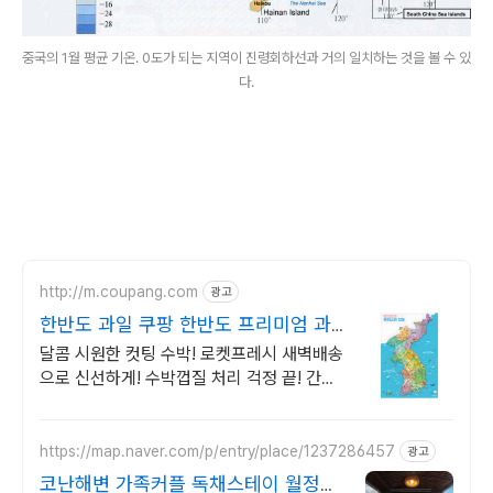
중국의 1월 평균 기온. 0도가 되는 지역이 진령회하선과 거의 일치하는 것을 볼 수 있
다.
http://m.coupang.com
광고
한반도 과일 쿠팡 한반도 프리미엄 과
일
달콤 시원한 컷팅 수박! 로켓프레시 새벽배송
으로 신선하게! 수박껍질 처리 걱정 끝! 간편
하게 즐기는 과일. 육아맘 필수템!
https://map.naver.com/p/entry/place/1237286457
광고
코난해변 가족커플 독채스테이 월정리