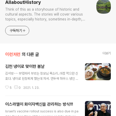
AllaboutHistory
Think of this as a storyhouse of historic and
cultural aspects. The stories will cover various
topics, especially history, sometimes in-depth,
sometimes with a light touch. One constant
approach will be to resist any common sense or
구독하기
generalized viewpoint
더보기
이런저런
의 다른 글
김천 냉이로 맞이한 봄날
글 내용
김서방~~ 부엌에서 부르는 장모님 목소리..아점 먹으란 신
호다. 냉이로 된장찌게 했는데 자셔. 연두색 하우스 냉인 안
먹어요.. 무슨 소리야? 사돈어른이 그제 김천에서 보내신
5
0
2021. 1. 23.
건데? 오잉? 살핀다. 김천 거 맞다. 그람 무 주야지. 뇐네가
이거 캔다고 또 호메이 들고 나가셨나 보다. 아들놈이 이맘
쯤 냉이를 좋아한다는 걸 언제나 잊지 않고는 이맘쯤 언제
이스라엘이 화이자백신을 관리하는 방식!!!
나 냉이를 보낸다. 올해 봄도 어김없이 냉이로 맞는다.
글 내용
Israel’s vaccine rollout success is also due in pa