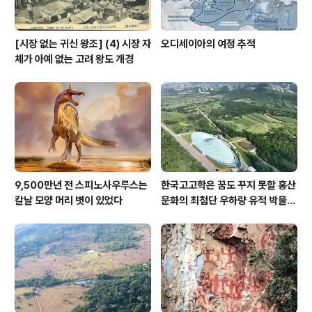
[시장 없는 귀신 왕조] (4) 시장 자
오디세이아의 여정 추적
체가 아예 없는 고려 왕도 개경
9,500만년 전 스피노사우루스는
한국고고학은 꿈도 꾸지 못할 홍산
칼날 모양 머리 볏이 있었다
문화의 최첨단 우하량 유적 박물관
[신화통신]