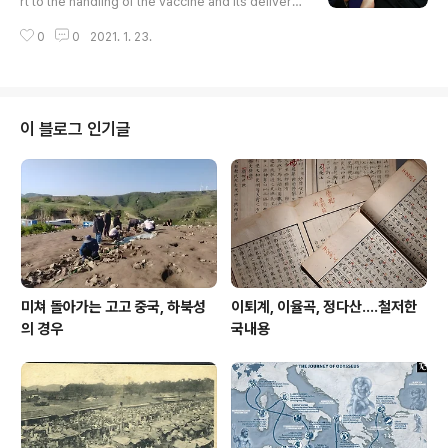
rt to the handling of the vaccine and its delivery
to citizens. Those responsible for logistics hav
0
0
2021. 1. 23.
e stored the vaccine doses underground near I
srael’s main airport. They are in 30 large freeze
rs, which are capable of holding 5 million doses.
Teams in Israel have also developed a way to r
epack doses from large, ultra-frozen pallets int
이 블로그 인기글
o insulated..
미쳐 돌아가는 고고 중국, 하북성
이퇴계, 이율곡, 정다산....철저한
의 경우
국내용