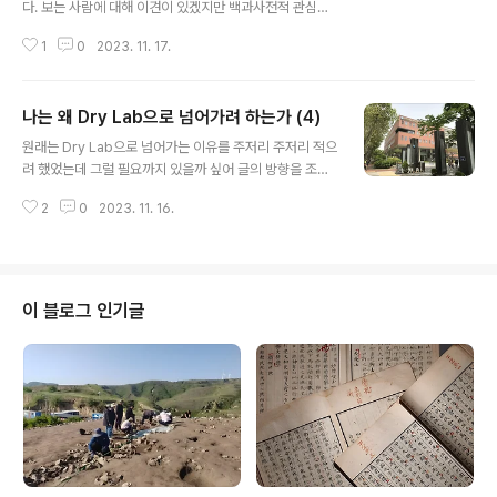
다. 보는 사람에 대해 이견이 있겠지만 백과사전적 관심사
를 가진 학자들은 때로는 위대한 학자로 존경받는다. 예를
1
0
2023. 11. 17.
들어 정약용이라던가. 소위 경학부터 건축까지 관심이 없
던 분야가 없었던 대학자이다. 필자의 외할머니는 일제시
대 소학교도 졸업못하신 분이셨는데, 매우 현명하신 분으
나는 왜 Dry Lab으로 넘어가려 하는가 (4)
로 이런 경우를 두고 하셨던 말씀이 있다. 그 분이 뭐라고
글 내용
하셨냐 하면, 열 재주 있는 사람이 밥 굶는다는 명언이 있
원래는 Dry Lab으로 넘어가는 이유를 주저리 주저리 적으
다. 무슨 말을 하고자 함이냐 하면, 소위 연구라는 걸 하다
려 했었는데 그럴 필요까지 있을까 싶어 글의 방향을 조금
보면 각 분야의 대통합에 욕심을 내는 시기가 온다. 물론 한
바꾸었다. 결론적으로 필자가 말하고 싶은 것은, 앞으로 몇
우물만 죽도록 파다가 끝내는 것도 분명히 가치가 있는 일
2
0
2023. 11. 16.
년 안에 필자는 지난 30년간 해오던 Wet Lab일을 정리하
이지만, 연구를 하다보면 인접 분야에 관심이 넘어가는 것
고, 인문학을 한쪽 날개로 장착한 Dry Lab 작업을 60대
은 억지로 막는다고 되는 일이 아니다. ..
이후에 하게 될 것이라는 예고다. 그리고 이런 작업에는 지
금처럼 실험 위주의 연구가 아니라, 통계와 문헌검색과 분
석을 주로하는 기법을 바닥에 깔고 인류의 건강과 질병사
이 블로그 인기글
에 대해 인문학적 검토까지 겸하여 작업하게 될 것이다. 필
자가 몇 년 후의 작업에 대해 이렇게 따로 글을 쓰는 이유는
이렇다. 대개 정년이 다가오면 자연과학자들은 자신의 연
구가 스토리로 만들어지지 않는데 대해 매우 초조해지게
된다. 안 그럴 수도 ..