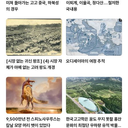
미쳐 돌아가는 고고 중국, 하북성
이퇴계, 이율곡, 정다산....철저한
의 경우
국내용
[시장 없는 귀신 왕조] (4) 시장 자
오디세이아의 여정 추적
체가 아예 없는 고려 왕도 개경
9,500만년 전 스피노사우루스는
한국고고학은 꿈도 꾸지 못할 홍산
칼날 모양 머리 볏이 있었다
문화의 최첨단 우하량 유적 박물관