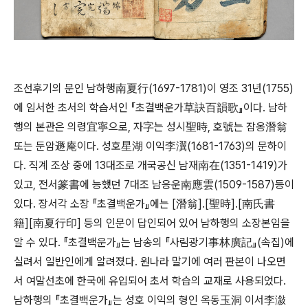
조선후기의 문인 남하행南夏行(1697-1781)이 영조 31년(1755)
에 임서한 초서의 학습서인 『초결백운가草訣百韻歌』이다. 남하
행의 본관은 의령宜寧으로, 자字는 성시聖時, 호號는 잠옹潛翁
또는 둔암遯庵이다. 성호星湖 이익李瀷(1681-1763)의 문하이
다. 직계 조상 중에 13대조로 개국공신 남재南在(1351-1419)가
있고, 전서篆書에 능했던 7대조 남응운南應雲(1509-1587)등이
있다. 장서각 소장 『초결백운가』에는 [潛翁]․[聖時]․[南氏書
籍][南夏行印] 등의 인문이 답인되어 있어 남하행의 소장본임을
알 수 있다. 『초결백운가』는 남송의 『사림광기事林廣記』(속집)에
실려서 일반인에게 알려졌다. 원나라 말기에 여러 판본이 나오면
서 여말선초에 한국에 유입되어 초서 학습의 교재로 사용되었다.
남하행의 『초결백운가』는 성호 이익의 형인 옥동玉洞 이서李潊