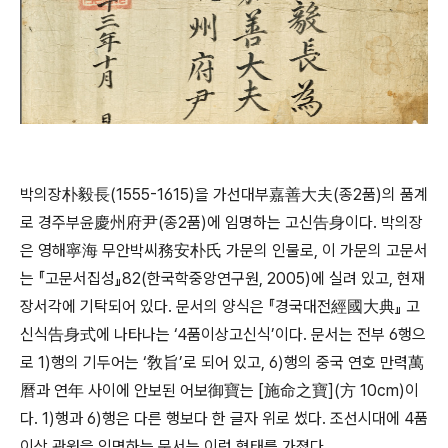
박의장朴毅長(1555-1615)을 가선대부嘉善大夫(종2품)의 품계
로 경주부윤慶州府尹(종2품)에 임명하는 고신告身이다. 박의장
은 영해寧海 무안박씨務安朴氏 가문의 인물로, 이 가문의 고문서
는 『고문서집성』82(한국학중앙연구원, 2005)에 실려 있고, 현재
장서각에 기탁되어 있다. 문서의 양식은 『경국대전經國大典』 고
신식告身式에 나타나는 ‘4품이상고신식’이다. 문서는 전부 6행으
로 1)행의 기두어는 ‘敎旨’로 되어 있고, 6)행의 중국 연호 만력萬
曆과 연年 사이에 안보된 어보御寶는 [施命之寶](方 10cm)이
다. 1)행과 6)행은 다른 행보다 한 글자 위로 썼다. 조선시대에 4품
이상 관원을 임명하는 문서는 이런 형태를 가졌다.