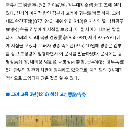
국유사三國遺事』권2 「기이紀異」 김부대왕金傅大王 조에 실려
있다. 신라의 마지막 왕인 김부가 고려에 귀부歸附를 하자, 고려
태조 왕건王建(877-943, 재위 918-943)은 자신의 딸 낙랑공주
樂浪公主를 김부에게 시집을 보냈다. 이 둘 사이에 태어난 딸을
다시 고려의 제5대 국왕 경종景宗(955-981, 재위 975-981)에
게 시집을 보냈다. 그러자 경종 즉위년(975) 10월에 경종은 김부
를 상보․도성령에 임명하면서 이 문서를 발급하였다. 문서에는 광
평성廣評省, 내의성內議省, 내봉성內奉省, 군부軍部, 병부兵部
5개 관부의 장관과 차관이 참여하고 있으므로, 아직 당의 3성제가
정식으로 도입되지 않은 것을 알 수 있다.
■ 고려 고종 3년(1216) 혜심 고신慧諶告身