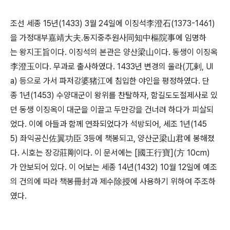
조선 세종 15년(1433) 3월 24일에 이징석李澄石(1373-1461)
을 가정대부嘉靖大夫․동지중추원사同知中樞院事에 임명하
는 왕지王旨이다. 이징석의 본관은 양산梁山이다. 동생이 이징옥
李澄玉이다. 무과로 출사하였다. 1433년 변경의 울라(兀剌, Ul
a) 등으로 가서 파저강婆猪江에 침입한 야인을 평정하였다. 단
종 1년(1453) 수양대군이 왕위를 찬탈하자, 함길도도절제사로 있
던 동생 이징옥이 대군을 이끌고 두만강을 건너려 하다가 피살되
었다. 이에 아들과 함께 연좌되었다가 석방되어, 세조 1년(145
5) 좌익공신佐翼功臣 3등에 책봉되고, 양산군梁山君에 봉해졌
다. 시호는 장강莊剛이다. 이 문서에는 [國王行寶](方 10cm)
가 안보되어 있다. 이 어보는 세종 14년(1432) 10월 12일에 예조
의 건의에 따라 책봉冊封과 제수除授에 사용하기 위하여 주조하
였다.