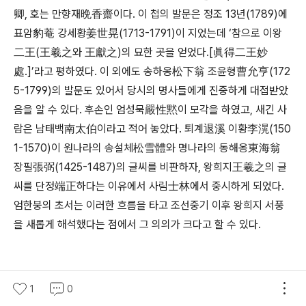
卿, 호는 만향재晩香齋이다. 이 첩의 발문은 정조 13년(1789)에
표암豹菴 강세황姜世晃(1713-1791)이 지었는데 ‘참으로 이왕
二王(王羲之와 王獻之)의 묘한 곳을 얻었다.[眞得二王妙
處.]’라고 평하였다. 이 외에도 송하옹松下翁 조윤형曹允亨(172
5-1799)의 발문도 있어서 당시의 명사들에게 진중하게 대접받았
음을 알 수 있다. 후손인 엄성묵嚴性黙이 모각을 하였고, 새긴 사
람은 남태백南太伯이라고 적어 놓았다. 퇴계退溪 이황李滉(150
1-1570)이 원나라의 송설체松雪體와 명나라의 동해옹東海翁
장필張弼(1425-1487)의 글씨를 비판하자, 왕희지王羲之의 글
씨를 단정端正하다는 이유에서 사림士林에서 중시하게 되었다.
엄한붕의 초서는 이러한 흐름을 타고 조선중기 이후 왕희지 서풍
을 새롭게 해석했다는 점에서 그 의의가 크다고 할 수 있다.
1
0