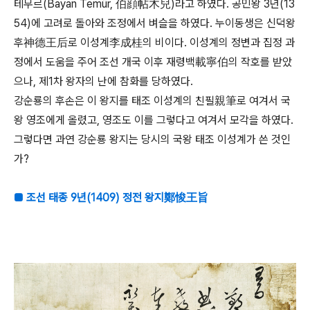
테무르(Bayan Temür, 伯顔帖木兒)라고 하였다. 공민왕 3년(13
54)에 고려로 돌아와 조정에서 벼슬을 하였다. 누이동생은 신덕왕
후神德王后로 이성계李成桂의 비이다. 이성계의 정변과 집정 과
정에서 도움을 주어 조선 개국 이후 재령백載寧伯의 작호를 받았
으나, 제1차 왕자의 난에 참화를 당하였다.
강순룡의 후손은 이 왕지를 태조 이성계의 친필親筆로 여겨서 국
왕 영조에게 올렸고, 영조도 이를 그렇다고 여겨서 모각을 하였다.
그렇다면 과연 강순룡 왕지는 당시의 국왕 태조 이성계가 쓴 것인
가?
■ 조선 태종 9년(1409) 정전 왕지鄭悛王旨