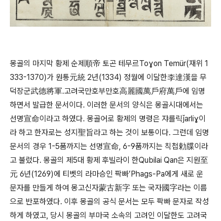
몽골의 마지막 황제 순제順帝 토곤 테무르Toɣon Temür(재위 1
333-1370)가 원통元統 2년(1334) 정월에 이달한李達漢을 무
덕장군武德將軍․고려국만호부만호高麗國萬戶府萬戶에 임명
하면서 발급한 문서이다. 이러한 문서의 양식은 몽골시대에서는
선명宣命이라고 하였다. 몽골어로 황제의 명령은 쟈를릭ǰarliɣ이
라 하고 한자로는 성지聖旨라고 하는 것이 보통이다. 그런데 임명
문서의 경우 1-5품까지는 선명宣命, 6-9품까지는 칙첩勅牒이라
고 불렀다. 몽골의 제5대 황제 후빌라이 한Qubilai Qan은 지원至
元 6년(1269)에 티벳의 라마승인 팍빠’Phags-Pa에게 새로 운
문자를 만들게 하여 몽고신자蒙古新字 또는 국자國字라는 이름
으로 반포하였다. 이후 몽골의 공식 문서는 모두 팍빠 문자로 작성
하게 하였고, 당시 몽골의 부마국 소속의 고려인 이달한도 고려국