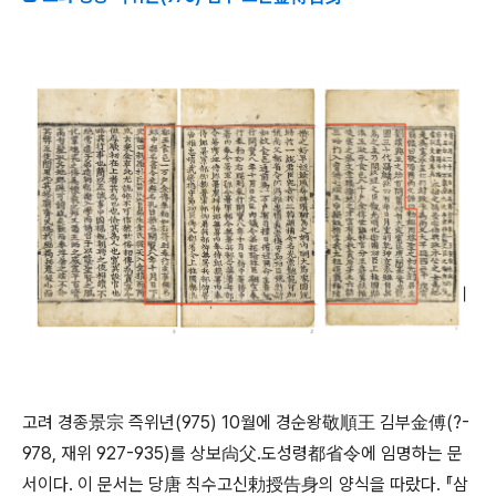
고려 경종景宗 즉위년(975) 10월에 경순왕敬順王 김부金傅(?-
978, 재위 927-935)를 상보尙父․도성령都省令에 임명하는 문
서이다. 이 문서는 당唐 칙수고신勅授告身의 양식을 따랐다. 『삼