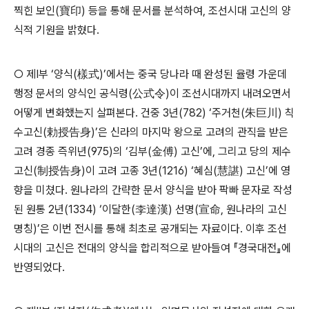
찍힌 보인
(
寶印
)
등을 통해 문서를 분석하여
,
조선시대 고신의 양
식적 기원을 밝혔다
.
○
제
Ⅰ
부
‘
양식
(
樣式
)’
에서는 중국 당나라 때 완성된 율령 가운데
행정 문서의 양식인 공식령
(
公式令
)
이 조선시대까지 내려오면서
어떻게 변화했는지 살펴본다
.
건중
3
년
(782) ‘
주거천
(
朱巨川
)
칙
수고신
(
勅授告身
)’
은 신라의 마지막 왕으로 고려의 관직을 받은
고려 경종 즉위년
(975)
의
‘
김부
(
金傅
)
고신
’
에
,
그리고 당의 제수
고신
(
制授告身
)
이 고려 고종
3
년
(1216) ‘
혜심
(
慧諶
)
고신
’
에 영
향을 미쳤다
.
원나라의 간략한 문서 양식을 받아 팍빠 문자로 작성
된 원통
2
년
(1334) ‘
이달한
(
李達漢
)
선명
(
宣命
,
원나라의 고신
명칭
)’
은 이번 전시를 통해 최초로 공개되는 자료이다
.
이후 조선
시대의 고신은 전대의 양식을 합리적으로 받아들여
『
경국대전
』
에
반영되었다
.