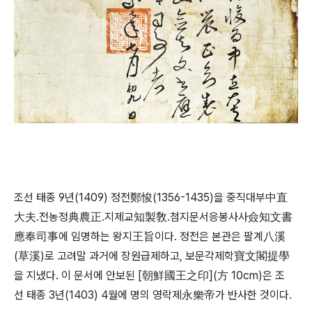
조선 태종 9년(1409) 정전鄭悛(1356-1435)을 중직대부中直
大夫․전농정典農正․지제교知製敎․첨지문서응봉사사僉知文書
應奉司事에 임명하는 왕지王旨이다. 정전은 본관은 팔계八溪
(草溪)로 고려말 과거에 장원급제하고, 보문각제학寶文閣提學
을 지냈다. 이 문서에 안보된 [朝鮮國王之印](方 10cm)은 조
선 태종 3년(1403) 4월에 명의 영락제永樂帝가 반사한 것이다.