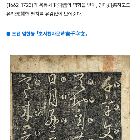
(1662-1723)의 옥동체玉洞體의 영향을 받아, 연미姸媚하고도
유려流麗한 필치를 유감없이 보여준다.
■ 조선 엄한붕 『초서천자문草書千字文』