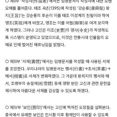
○
제
Ⅱ
부
‘
작성자
(
作成者
)’
에서는 임명문서의 작성자에 대한 오랜
오해를 풀어준다
.
태조
4
년
(1395)
에 작성된
‘
강순룡
(
康舜龍
)
왕
지
(
王旨
)’
는 강순룡의 후손이 이를 태조 이성계의 친필이라 하여
영조
(
英祖
)
에게 바쳤고
,
영조는 이를 어필
(
御筆
)
로 여겨 모각하
게 하였다
.
그러나 고신은 이조
(
吏曹
)
의 영사
(
令史
)
가 작성하도
록 시스템이 운영되고 있었으므로
,
이것은 전통시대 인물들의 오
해로 인해 벌어진 해프닝임을 밝혔다
.
○
제
Ⅲ
부
‘
서체
(
書體
)’
에서는 임명문서를 작성할 때 사용된 서체
를 조망한다
.
우리나라의 임명문서는 행서
(
行書
)
→
초서
(
草書
)
→
해서
(
楷書
)
로 서체가 변화하였다
.
그 가운데 왕희지의 행서와 해
서
,
조맹부의 송설체
(
松雪體
)
등에 영향 받은 고신과 관련 문헌을
제시하여 아름다운 서체를 감상할 수 있도록 하였다
.
○
제
Ⅳ
부
‘
보인
(
寶印
)’
에서는 고신에 찍혀진 도장들을 살펴본다
.
중국에서 유래한 보인은 진시황 이후 황제만이 사용할 수 있도록