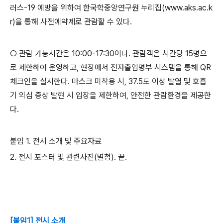
러스
-19
예방을 위하여 한국학중앙연구원 누리집
(www.aks.ac.k
r)
을 통해 사전예약제로 관람할 수 있다
.
○
관람 가능시간은
10:00-17:30
이다
.
관람객은 시간당
15
명으
로 제한하여 운영하고
,
현장에서 전자출입명부 시스템을 통해
QR
체크인을 실시한다
.
마스크 미착용 시
, 37.5
도 이상 발열 및 호흡
기 의심 증상 발현 시 입장을 제한하여
,
안전한 관람환경을 제공한
다
.
붙임
1.
전시 소개 및 주요자료
2.
전시 포스터 및 관련사진
(
별첨
).
끝
.
[붙임1] 전시 소개