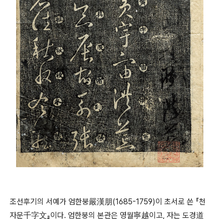
조선후기의 서예가 엄한붕嚴漢朋(1685-1759)이 초서로 쓴 『천
자문千字文』이다. 엄한붕의 본관은 영월寧越이고, 자는 도경道