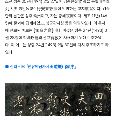
조선 성종 25년(1494) 2월 27일에 김종한金從漢을 봉렬대부奉
列大夫․행안동교수行安東敎授에 임명하는 교지敎旨이다. 김종
한의 본관은 상주尙州이고, 자는 종해宗海이다. 세조 11년(146
5)에 문과에 급제하였고, 성균관사성 등을 역임하였다. 이 문서
에 안보된 어보는 [施命之寶]이다. 이것은 성종 24년(1493) 3
월 28일에 정비政批와 관교官敎에 사용하기 위해 주조하였
다. 이 어보는 성종 24년(1493) 9월 30일에 다시 주조하기도 하
였다.
■ 신라 김생 「전유암산가서田遊巖山家序」