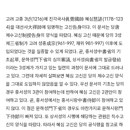
고려 고종 3년(1216)에 진각국사眞覺國師 혜심慧諶(1178-123
4)을 대선사大禪師에 임명하는 고신告身이다. 이 문서는 당唐
제수고신制授告身의 양식을 따랐다. 혜심 고신 때문에 당의 3성
제三省制가 고려 성종成宗(961-997, 재위 981-997) 이후에 도
입되었다는 것을 실증할 수 있게 되었다. 곧, 중서성中書省의 기
초起草, 문하성門下省의 심의審議, 상서성尙書省의 발급發給
이라는 3성제가 가지고 있는 일련의 과정이 문서에 그대로 드러나
고 있다. 그런데 자세히 살펴보면 혜심 고신은 당의 제수고신 양식
을 그대로 도입하지 않았음을 알 수 있다. 우선 문서의 기초는 당의
경우 중서성의 3관이 참여하는데 반하여 혜심 고신은 2관만이 참
여하고 있다. 곧, 중서성에서는 중서시랑中書侍郞이 참여하고 있
지 않다. 이 점은 문하성門下省의 경우도 마찬가지로 문하시랑門
下侍郞이 빠져 있다. 또 상서성의 시행에 해당하는 관원은 칙수고
신의 양식을 따랐다. 따라서 혜심 고신은 당의 공식령을 참고로 하