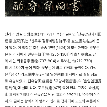
신라의 명필 김생金生(711-791 이후)의 글씨인 「전유암산가서田
遊巖山家序」는 『선우추․김생서법첩鮮于樞․金生書法帖』에 들
어 있다. 이 법첩은 조선 중종 19년(1524)에 모각하였다. 앞부분
은 원의 서예가 선우추鮮于樞(1256-1301)의 초서草書로 당
의 시인 위응물韋應物(737-804)과 두보杜甫(712-770)
의 시 23수가 들어 있다. 뒷부분이 바로 김생의 글씨이다. 김생
은 『삼국사기三國史記』권48 열전列傳에 서예가로 실릴 정도
로 유명하였다. 전유암田遊巖은 『구당서舊唐書』의 「은일열전隱
逸列傳」에 실려 있다. 조로調露(679) 중에 당의 고종이 숭산嵩
山에 행행하였다가 전유암을 만난 일화가 유명하다. 「전유암산가
서」의 글씨는 왕희지의 행서가 신라로 전파되어 고도의 수준에 이