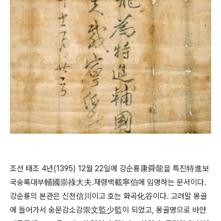
조선 태조 4년(1395) 12월 22일에 강순룡康舜龍을 특진特進보
국숭록대부輔國崇祿大夫․재령백載寧伯에 임명하는 문서이다.
강순룡의 본관은 신천信川이고 호는 화곡化谷이다. 고려말 몽골
에 들어가서 숭문감소감崇文監少監이 되었고, 몽골명으로 바얀