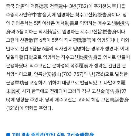
중국 당唐의 덕종德宗 건중建中 3년(782)에 주거천朱巨川을
수중서사인守中書舍人에 임명하는 칙수고신勅授告身이다. 당
의 임명문서는 5품 이상은 제서制書로 임명하는 제수고신制授告
身과 6품 이하는 칙지勅旨로 임명하는 지수고신旨授告身이다.
그런데 산관散官 6품이 5품의 직사관職事官에 임명되거나, 이와
반대로 산관 5품을 6품의 직사관에 임명하는 경우가 생겼다. 이때
발일칙發日勅으로 임명하는 칙수고신勅授告身을 임시로 만들어
운용하였다. 칙수고신은 문하성의 복주覆奏가 생략된 간단한 문
서양식이므로, 안록산安祿山(703-757)의 난(756)으로 발생한
군공軍功을 포상하기 위하여 대량으로 발급되었고, 나말여초羅
末麗初 시기 한국에도 전래되어 고려의 김부 고신金傅告身(97
5)에 영향을 주었다. 당의 제수고신은 고려의 혜심 고신慧諶告身
(1216)에 영향을 주었다.
■ 고려 경종 즉위년(975) 김부 고신金傅告身