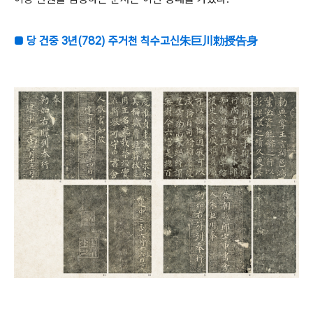
■ 당 건중 3년(782) 주거천 칙수고신朱巨川勅授告身