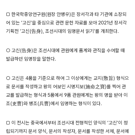
□
한국학중앙연구원
(
원장 안병우
)
은 장서각과 타 기관에 소장되
어 있는
‘
고신
’
을 중심으로 관련 문헌 자료를 모아
2021
년 장서각
기획전
‘
고신
(
告身
),
조선시대의 임명문서 읽기
’
를 개최한다
.
○
고신
(
告身
)
은 조선시대에 관원에게 품계와 관직을 수여할 때
발급하던 임명장을 말한다
.
○
고신은
4
품을 기준으로 하여 그 이상에게는 교지
(
敎旨
)
형식으
로 문서를 작성하고 왕의 어보인 시명지보
(
施命之寶
)
를 찍어 관
교를 발급하는 형식과
5
품에서
9
품 관원에게는 왕의 명을 받아 이
조
(
吏曹
)
와 병조
(
兵曹
)
에서 임명하는 형식이 있다
.
□
이 전시는 중국에서부터 조선시대 전형적인 양식의
‘
고신
’
이 정
립되기까지 문서 양식
,
문서의 작성자
,
문서를 작성한 서체
,
문서에