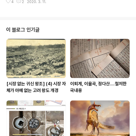
4
2
2020. 3. 11.
경하는데 어쩌다 저에 눈길이 갔다. 이젠 원서는 엄두도 내
지 못하고 얄팍한 영시 혹은 영어 편지 번역 두 권 집어왔
다. 저 길 갔음 행복했을까? 편집국 야간 데스크석 앉아 야
전사령관 노릇하는 지금이 셸리보다 키츠보다 못할 리 없
잖은가? 요절한 저들보다 두 배 이상을 산 내가 무에 모자
이 블로그 인기글
랄까?
[시장 없는 귀신 왕조] (4) 시장 자
이퇴계, 이율곡, 정다산....철저한
체가 아예 없는 고려 왕도 개경
국내용