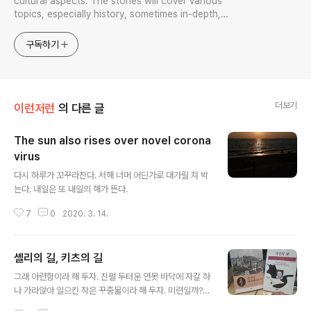
cultural aspects. The stories will cover various
topics, especially history, sometimes in-depth,
sometimes with a light touch. One constant
approach will be to resist any common sense or
구독하기
generalized viewpoint
더보기
이런저런
의 다른 글
The sun also rises over novel corona
virus
글 내용
다시 하루가 꼬꾸라친다. 서해 너머 어딘가로 대가릴 쳐 박
는다. 내일은 또 내일의 해가 뜬다.
7
0
2020. 3. 14.
셸리의 길, 키츠의 길
글 내용
그래 아련함이라 해 두자. 진펄 두터운 연못 바닥에 자갈 하
나 가라앉아 일으킨 작은 꾸중물이라 해 두자. 미련일까?
점심시간 빌려 인근 교보문고 들러 무념무상 이 책 저 책 구