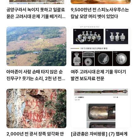
공양구라서 녹이지 못하고 일괄로
9,500만년 전 스피노사우루스는
묻은 고려시대 은제 기물 떼거리로
칼날 모양 머리 볏이 있었다
여주서 발견
아마존이 사람 손때 타지 않은 순
여주 고려시대 은제 기물 무더기
진무구? 웃기는 소리, 2천 년 전에
발견 보도자료 전문
이미 사람 바글바글
2,000년 전 광서 장족 암각화 안
[금관총은 자비왕릉] (7) 잽싸게