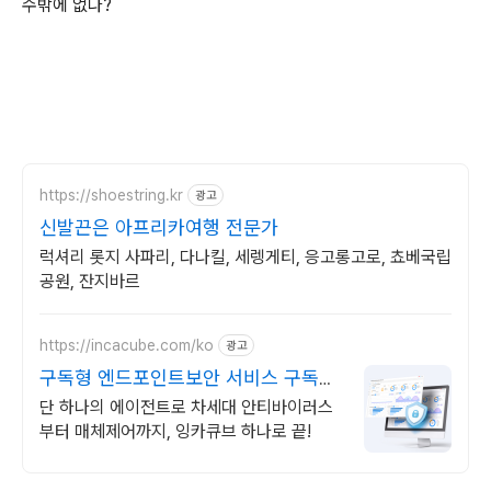
수밖에 없나?
https://shoestring.kr
광고
신발끈은 아프리카여행 전문가
럭셔리 롯지 사파리, 다나킬, 세렝게티, 응고롱고로, 쵸베국립
공원, 잔지바르
https://incacube.com/ko
광고
구독형 엔드포인트보안 서비스 구독형
기업보안 솔루션
단 하나의 에이전트로 차세대 안티바이러스
부터 매체제어까지, 잉카큐브 하나로 끝!