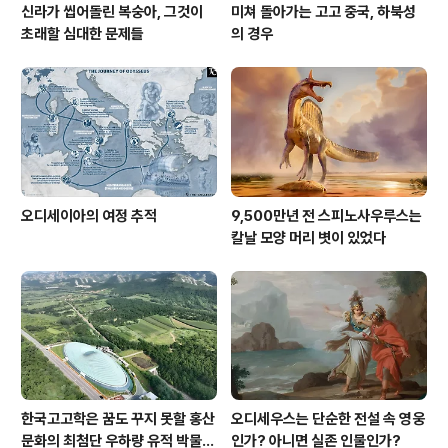
신라가 씹어돌린 복숭아, 그것이
미쳐 돌아가는 고고 중국, 하북성
초래할 심대한 문제들
의 경우
오디세이아의 여정 추적
9,500만년 전 스피노사우루스는
칼날 모양 머리 볏이 있었다
한국고고학은 꿈도 꾸지 못할 홍산
오디세우스는 단순한 전설 속 영웅
문화의 최첨단 우하량 유적 박물관
인가? 아니면 실존 인물인가?