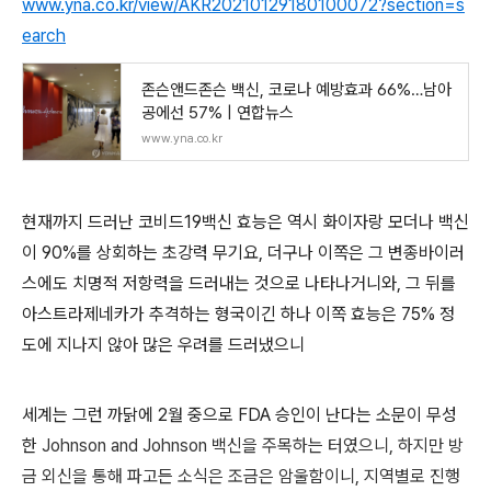
www.yna.co.kr/view/AKR20210129180100072?section=s
earch
존슨앤드존슨 백신, 코로나 예방효과 66%…남아
공에선 57% | 연합뉴스
www.yna.co.kr
현재까지 드러난 코비드19백신 효능은 역시 화이자랑 모더나 백신
이 90%를 상회하는 초강력 무기요, 더구나 이쪽은 그 변종바이러
스에도 치명적 저항력을 드러내는 것으로 나타나거니와, 그 뒤를
아스트라제네카가 추격하는 형국이긴 하나 이쪽 효능은 75% 정
도에 지나지 않아 많은 우려를 드러냈으니
세계는 그런 까닭에 2월 중으로 FDA 승인이 난다는 소문이 무성
한
Johnson and Johnson 백신을 주목하는 터였으니, 하지만 방
금 외신을 통해 파고든 소식은 조금은 암울함이니, 지역별로 진행