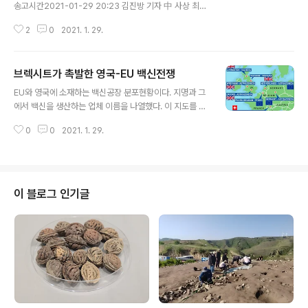
송고시간2021-01-29 20:23 김진방 기자 中 사상 최대
뇌물수수 혐의…1심 선고 한달도 안돼 형 집행 www.yna.
2
0
2021. 1. 29.
co.kr/view/AKR20210129170900083?section=i
nternational/correspondents/beijing'3천억원 수
뢰' 중국 최대 자산관리회사 전 회장 사형 집행 | 연합뉴
브렉시트가 촉발한 영국-EU 백신전쟁
스'3천억원 수뢰' 중국 최대 자산관리회사 전 회장 사형 집
글 내용
행, 김진방기자, 국제뉴스 (송고시간 2021-01-29 20:2
EU와 영국에 소재하는 백신공장 분포현황이다. 지명과 그
3)www.yna.co.kr 저 사람 소식은 이곳 블로그에서도 다
에서 백신을 생산하는 업체 이름을 나열했다. 이 지도를 봐
룬 적 있거니와, 그런 소식 전한지 언제라고 재판에 부친 지
야 지금 EU와 영국간에 벌어지는 백신전쟁을 이해하는 단
25일만인가 사형 언도한 데서 한 발 더 나아가 아예 진짜
0
0
2021. 1. 29.
초를 마련한다. 덧붙여 하필 영국이 근자 EU를 탈퇴해 독
로 사형을 집행..
자노선을 걷기 시작한 점도 이번 분쟁을 이해하는 또 다른
관건이다. 영국이 EU를 탈퇴하지 아니했다면, 이 문제는 E
U 내에서 해결되었을 것이다. 아마도 인구에 따라 국가간
백신물량이 배당되었을 것이다. 하지만 영국이 탈퇴함으로
이 블로그 인기글
써 상황이 더욱 이상하게 꼬이고 말았다. 문제는 백신공급
이 문제가 없다면야 무슨 분쟁이 있겠는가? 하지만 지금 팬
데믹 국면을 지배하는 키워드는 vaccine shortage다.
생산하는 백신은 제한될 수밖에 없고 모자라는 판국에 그
렇다고 공평한 분배가 지배하는..