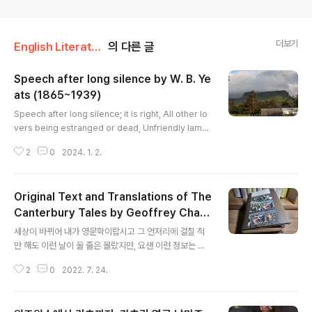
더보기
English Literature
의 다른 글
Speech after long silence by W. B. Ye
ats (1865~1939)
글 내용
Speech after long silence; it is right, All other lo
vers being estranged or dead, Unfriendly lampli
ght hid under its shade, The curtains drawn upo
2
0
2024. 1. 2.
n unfriendly night, That we descant and yet agai
n descant Upon the supreme theme of Art and
Song: Bodily decrepitude is wisdom; young We
Original Text and Translations of The
loved each other and were ignorant. 한참 침묵이
흐른 뒤에 하는 말, 그래 맞어 다른 애인은 모두 멀어졌거나
Canterbury Tales by Geoffrey Chau
글 내용
죽었고 무정한 남포불은 드림막에 숨어버렸으며 커튼은 무
cer
세상이 바뀌어 내가 영문학이랍시고 그 언저리에 걸칠 적
정한 밤에 쳐졌..
만 해도 이런 날이 올 줄은 몰랐지만, 요샌 이런 정보는 넘
치고 넘쳐서 남영동 방구석에서 세상을 훤히 보는데 그 보
2
0
2022. 7. 24.
는 세상도 공간만이 아니라 시간이라는 제약도 뚫어버리
니, 저 제프리 초서 라는 중세유럽 잉글랜드 문인의 대표작
이라는 《켄터베리 이야기도》도 개중 하나라 저 방대한 텍