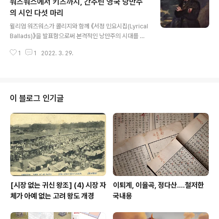
워즈워스에서 키츠까지, 간추린 영국 낭만주
스트는 구글 두들기면 각종 오리지널 텍스트와 현대 영어
번역본이 줄줄이 사탕마냥 쏟아져 나오며, 그 형태도 다양
의 시인 다섯 마리
글 내용
해서 PDF 형태도 다종다양하게 무료로 접근하며 다운로드
윌리엄 워즈워스가 콜리지와 함께 《서정 민요시집(Lyrical
한다. 개중에 지금 소개하는 Harvard's Geoffrey Chau
Ballads)》을 발표함으로써 본격적인 낭만주의 시대를 열
cer Website https://chaucer.fas.harvard.edu/pa
었다고 할 수 있다. 워즈워스는 콜리지와 함께 이 시집을 발
ges/text-and-translations Text and ..
1
1
2022. 3. 29.
간하였으며 전자는 보다 간소하고 소박한 언어로 자연의
경이로움을 노래하려 한 반면에, 후자는 초자연적이고, 기
이하고, 환상적인 세계를 그의 시 속에서 구현하고자 하였
다. 콜리지의 시에는 이국정취와 마법의 세계, 꿈의 세계가
기묘하게 어우러져 있다. 바이런은 초기에는 자신이 귀족
이 블로그 인기글
출신이듯이 포프의 뒤를 잇는 영웅시체 이행연구를 사용하
기도 하였으나, 점차적으로 '해럴드 귀공자의 순례 (Child
e Harold's Pigrimage)', '돈 주앙(Don Juan)' 등의 시
들에 나타나듯이 사회 인습으로부터 좌절당한 외롭고 고독
한 ..
[시장 없는 귀신 왕조] (4) 시장 자
이퇴계, 이율곡, 정다산....철저한
체가 아예 없는 고려 왕도 개경
국내용