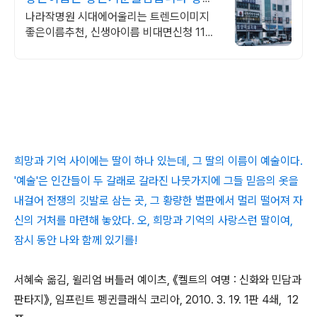
이름 선택 폭을 넓히다
나라작명원 시대에어울리는 트렌드이미지
좋은이름추천, 신생아이름 비대면신청 11만
원 명전기성:이름에 본성을 담다
희망과 기억 사이에는 딸이 하나 있는데, 그 딸의 이름이 예술이다.
'예술'은 인간들이 두 갈래로 갈라진 나뭇가지에 그들 믿음의 옷을
내걸어 전쟁의 깃발로 삼는 곳, 그 황량한 벌판에서 멀리 떨어져 자
신의 거처를 마련해 놓았다. 오, 희망과 기억의 사랑스런 딸이여,
잠시 동안 나와 함께 있기를!
서혜숙 옮김, 윌리엄 버틀러 예이츠, 《켈트의 여명 : 신화와 민담과
판타지》, 임프린트 펭귄클래식 코리아, 2010. 3. 19. 1판 4쇄, 12