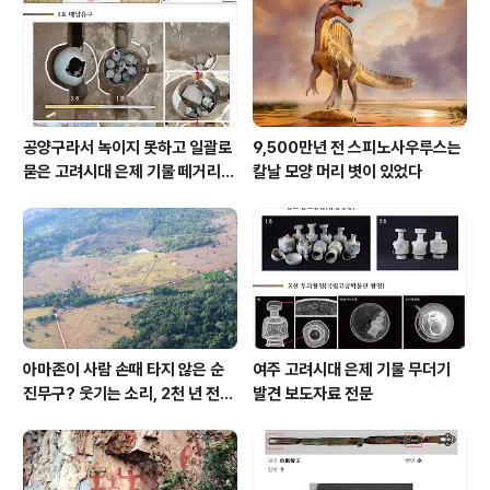
공양구라서 녹이지 못하고 일괄로
9,500만년 전 스피노사우루스는
묻은 고려시대 은제 기물 떼거리로
칼날 모양 머리 볏이 있었다
여주서 발견
아마존이 사람 손때 타지 않은 순
여주 고려시대 은제 기물 무더기
진무구? 웃기는 소리, 2천 년 전에
발견 보도자료 전문
이미 사람 바글바글