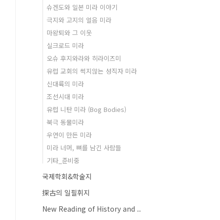
슈겐도와 일본 미라 이야기
극지와 고지의 얼음 미라
마왕퇴와 그 이웃
실크로드 미라
오슈 후지와라와 히라이즈미
유럽 교회의 썩지않는 성직자 미라
신대륙의 미라
조선시대 미라
유럽 니탄 미라 (Bog Bodies)
북극 동물미라
우연이 만든 미라
미라 너머, 뼈를 남긴 사람들
기타_준비중
국제학회&학술지
探古의 일필휘지
New Reading of History and ..