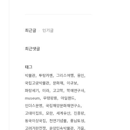
최근글
인기글
최근댓글
태그
박물관
투탕카멘
그리스여행
용인
국립고궁박물관
문화재
이규보
화랑세기
미라
고고학
학예연구사
museum
무령왕릉
아일랜드
인더스문명
국립해양문화재연구소
고대이집트
모란
세계유산
진흥왕
동국이상국집
천연기념물
풍납토성
고려거란전쟁
온양민속박물관
가을