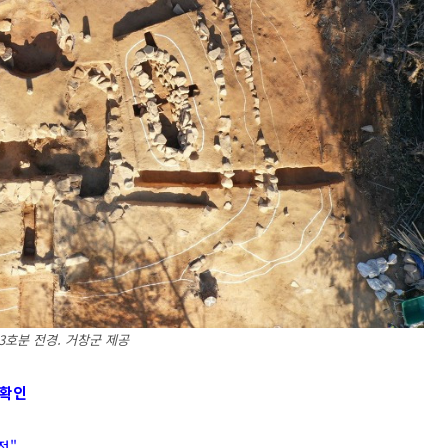
3호분 전경. 거창군 제공
 확인
정"