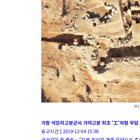
M1
거창 석강리고분군서 가야고분 최초 '工'자형 무덤
송고시간 | 2019-12-04 15:38
금귀걸이 등 출토…"지역 최상위 계층 무덤으로 추