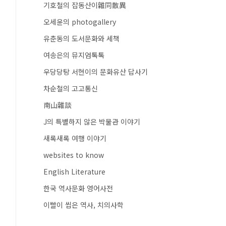
기호철의 잡동산이雜同散異
오세윤의 photogallery
유춘동의 도서문화와 세책
여송은의 뮤지엄톡톡
우당당탕 서현이의 문화유산 답사기
차순철의 고고통신
南山雜談
J의 특별하지 않은 박물관 이야기
새록새록 여행 이야기
websites to know
English Literature
한국 역사문화 영어사전
이빨이 씹은 역사, 치의사학