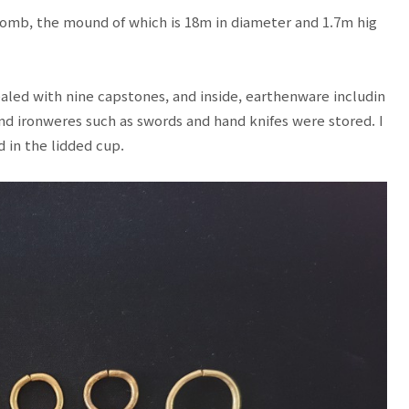
tomb, the mound of which is 18m in diameter and 1.7m hig
led with nine capstones, and inside, earthenware includin
 and ironweres such as swords and hand knifes were stored. I
d in the lidded cup.