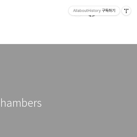
AllaboutHistory
구독하기
 chambers