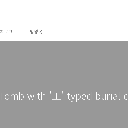
치로그
방명록
 Tomb with '工'-typed burial