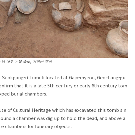
무덤 내부 유물 출토, 거창군 제공
 Seokgang-ri Tumuli located at Gajo-myeon, Geochang-gu
irm that it is a late 5th century or early 6th century tom
typed burial chambers.
ute of Cultural Heritage which has excavated this tomb sin
mound a chamber was dig up to hold the dead, and above a
ate chambers for funerary objects.