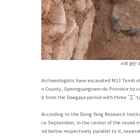
서쪽 딸린 
Archaeologists have excavated M13 Tomb of
n County, Gyeongsangnam-do Province to conf
b from the Daegaya period with three '工'-
According to the Dong Yang Research Instit
ce September, in the center of the round 
nd below respectively parallel to it, seper