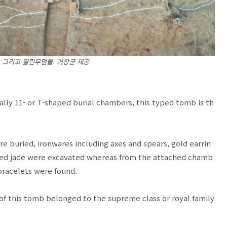
, 그리고 딸린무덤들. 거창군 제공
lly 11- or T-shaped burial chambers, this typed tomb is th
buried, ironwares including axes and spears, gold earrin
rved jade were excavated whereas from the attached chamb
 bracelets were found.
 of this tomb belonged to the supreme class or royal family