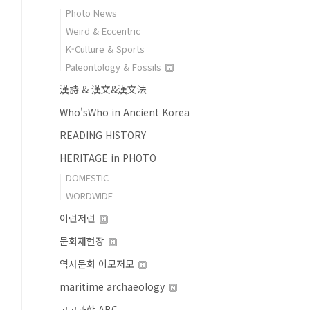
Photo News
Weird & Eccentric
K-Culture & Sports
Paleontology & Fossils
漢詩 & 漢文&漢文法
Who'sWho in Ancient Korea
READING HISTORY
HERITAGE in PHOTO
DOMESTIC
WORDWIDE
이런저런
문화재현장
역사문화 이모저모
maritime archaeology
고고과학 ABC