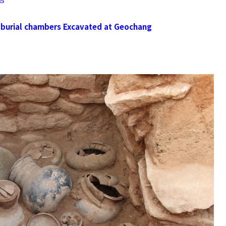
 burial chambers Excavated at Geochang