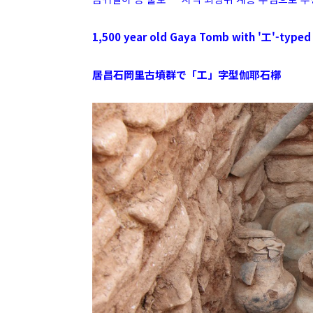
1,500 year old Gaya Tomb with '工'-typed
居昌石岡里古墳群で「工」字型伽耶石槨