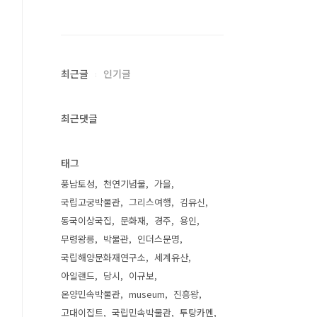
최근글
인기글
최근댓글
태그
풍납토성
천연기념물
가을
국립고궁박물관
그리스여행
김유신
동국이상국집
문화재
경주
용인
무령왕릉
박물관
인더스문명
국립해양문화재연구소
세계유산
아일랜드
당시
이규보
온양민속박물관
museum
진흥왕
고대이집트
국립민속박물관
투탕카멘