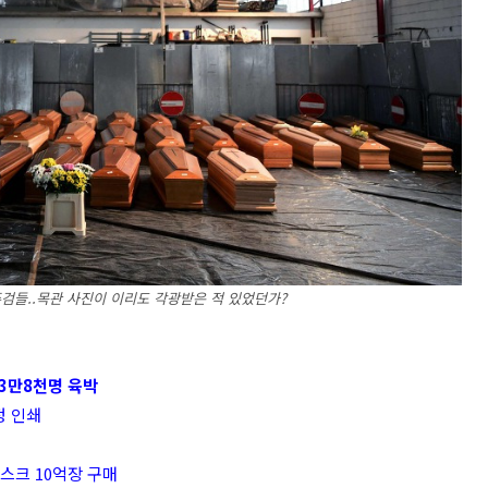
검들..목관 사진이 이리도 각광받은 적 있었던가?
3만8천명 육박
정 인쇄
스크 10억장 구매