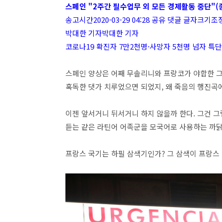
스페인 "2주간 필수업무 외 모든 경제활동 중단"(
송고시간2020-03-29 04:28 공유 댓글 글자크기조
박대한 기자박대한 기자
코로나19 확진자 7만2천명·사망자 5천명 넘자 특단
스페인 양상은 어째 무솔리니와 프랑코가 야합한 그
혹독한 댓가 치루었으면 되었지, 왜 죽음의 행진곡
이젠 앞서거니 뒤서거니 하지 않을까 한다. 그건 그
듣는 같은 라틴어 어족군을 모국어로 사용하는 까
프랑스 국기는 하필 삼색기인가? 그 삼색이 프랑