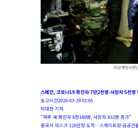
비상계엄사령관
스페인, 코로나19 확진자 7만2천명·사망자 5천명 
송고시간2020-03-29 01:05
박대한 기자
"하루 새 확진자 8천189명, 사망자 832명 증가"
중국서 마스크 120만장 도착…스케이트장·공공건