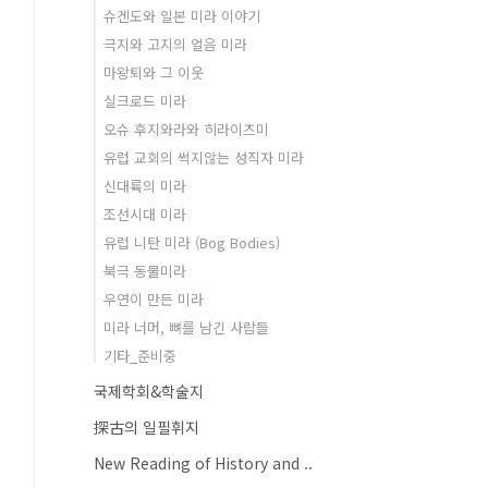
슈겐도와 일본 미라 이야기
극지와 고지의 얼음 미라
마왕퇴와 그 이웃
실크로드 미라
오슈 후지와라와 히라이즈미
유럽 교회의 썩지않는 성직자 미라
신대륙의 미라
조선시대 미라
유럽 니탄 미라 (Bog Bodies)
북극 동물미라
우연이 만든 미라
미라 너머, 뼈를 남긴 사람들
기타_준비중
국제학회&학술지
探古의 일필휘지
New Reading of History and ..