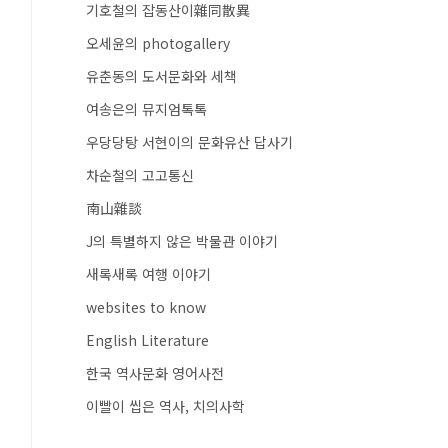
기호철의 잡동산이雜同散異
오세윤의 photogallery
유춘동의 도서문화와 세책
여송은의 뮤지엄톡톡
우당당탕 서현이의 문화유산 답사기
차순철의 고고통신
南山雜談
J의 특별하지 않은 박물관 이야기
새록새록 여행 이야기
websites to know
English Literature
한국 역사문화 영어사전
이빨이 씹은 역사, 치의사학