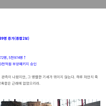
89명 증가(종합2보)
2명, 5천974명↑
6조3천억원 부양패키지 승인
관측이 나왔지만, 그 맹렬한 기세가 꺾이지 않는다. 하루 저만치 죽
 참혹함은 근래에 없었으리라.