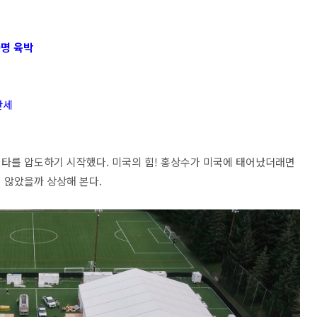
0명 육박
산세
타를 압도하기 시작했다. 미국의 힘! 홍상수가 미국에 태어났더래면
 않았을까 상상해 본다.