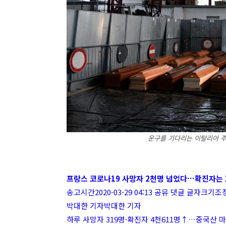
운구를 기다리는 이탈리아 주
프랑스 코로나19 사망자 2천명 넘었다…확진자는 
송고시간2020-03-29 04:13 공유 댓글 글자크기조
박대한 기자박대한 기자
하루 사망자 319명·확진자 4천611명↑…중국산 마