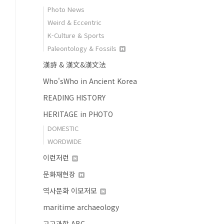
Photo News
Weird & Eccentric
K-Culture & Sports
Paleontology & Fossils
漢詩 & 漢文&漢文法
Who'sWho in Ancient Korea
READING HISTORY
HERITAGE in PHOTO
DOMESTIC
WORDWIDE
이런저런
문화재현장
역사문화 이모저모
maritime archaeology
고고과학 ABC