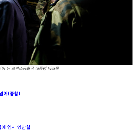
이 된 프랑스공화국 대통령 마크롱
넘어(종합)
물에 임시 영안실