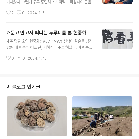
어나왔다. 그런데 두루 통달하고 기억력도 탁월하여 글을
잘 짓고 역사를 잘 알아 학사들에게 신망을 얻는 데에는 그
2
0
2024. 1. 5.
보다 앞선 사람이 없었다." - 권8, 인물, 김부식조 중에서
진짜 저 구절을 입력하고 결과를 내라고 했더니 이렇지 뭡
니까.
거문고 안고서 떠나는 두루미를 본 현중화
글 내용
제주 명필 소암 현중화(1907-1997) 선생이 칠순을 넘긴
80년대 이후의 어느 날, 거하게 약주를 하셨다. 이 어른은
약주-주로 꼬냑을 즐겨 자셨다고-를 어지간히 하셔도 흐트
0
0
2024. 1. 4.
러지는 법이 없이 글씨를 쓰셨는데, 그날도 흥이 일었는지
지필묵을 찾으셨나보다. 그런데 하필 갈아놓은 먹이 좀 묽
었던지, 첫획이 퍽 두껍고 연하게 나왔다. 다행히 글씨가 마
구 번질 정도는 아니었지만, 붓이 오래 종이에 머무르면 먹
물이 퍼지게 마련인 법. 소암 선생은 제법 빠르게 '포금간학
이 블로그 인기글
거抱琴看鶴去' 다섯 글자를 예서로 종이 위에 옮겨놓았
다. 종이가 살짝 비틀어졌는지 글자가 왼쪽으로 주루룩 올
라가서 두루미 '학'자가 가장 높아졌다. 종이를 뚫고 학이
날아갈까 걱정하셨을까. 살짝 위치를 낮추어 갈 '거'자를 휙
휙 긋고, 그 여세를..