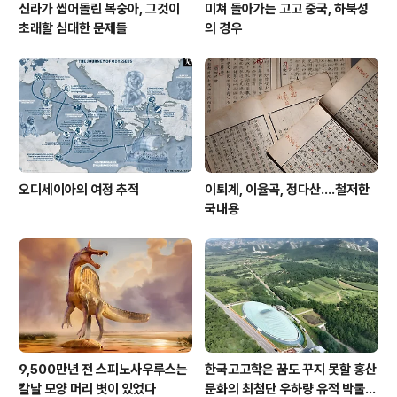
신라가 씹어돌린 복숭아, 그것이
미쳐 돌아가는 고고 중국, 하북성
초래할 심대한 문제들
의 경우
오디세이아의 여정 추적
이퇴계, 이율곡, 정다산....철저한
국내용
9,500만년 전 스피노사우루스는
한국고고학은 꿈도 꾸지 못할 홍산
칼날 모양 머리 볏이 있었다
문화의 최첨단 우하량 유적 박물관