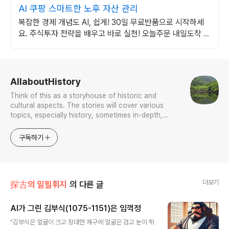
AI 쿠팡 스마트한 노후 자산 관리
복잡한 경제 개념도 AI, 쉽게! 30일 무료반품으로 시작하세
요. 주식투자 전략을 배우고 바로 실천! 오늘주문 내일도착 로
켓배송으로 시작하세요.
로그 정보
AllaboutHistory
Think of this as a storyhouse of historic and
cultural aspects. The stories will cover various
topics, especially history, sometimes in-depth,
sometimes with a light touch. One constant
approach will be to resist any common sense or
구독하기
generalized viewpoint
더보기
探古의 일필휘지
의 다른 글
AI가 그린 김부식(1075-1151)은 임꺽정
글 내용
"김부식은 얼굴이 크고 장대한 체구에 얼굴은 검고 눈이 튀