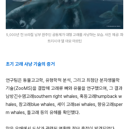
5,000년 전 브라질 남부 원주민 공동체가 대형 고래를 사냥하는 모습. 사진 제공: 파
트리시아 델 아모 마르틴
초기 고래 사냥 기술의 증거
연구팀은 동물고고학, 유형학적 분석, 그리고 최첨단 분자생물학
기술(ZooMS)을 결합해 고래류 뼈와 유물을 연구했으며, 그 결과
남방긴수염고래southern right whales, 혹등고래humpback w
hales, 참고래blue whales, 세이 고래sei whales, 향유고래sper
m whales, 돌고래 등의 유해를 확인했다.
많은 유해에서 도살과 관련된 명확한 절단 흔적이 발견되었다.