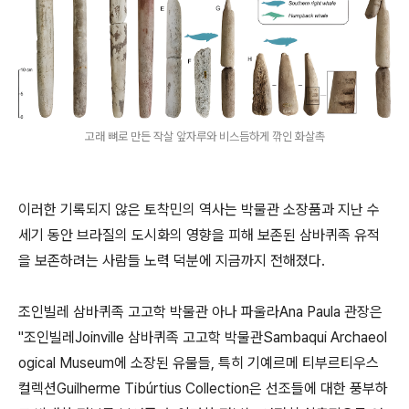
고래 뼈로 만든 작살 앞자루와 비스듬하게 깎인 화살촉
이러한 기록되지 않은 토착민의 역사는 박물관 소장품과 지난 수
세기 동안 브라질의 도시화의 영향을 피해 보존된 삼바퀴족 유적
을 보존하려는 사람들 노력 덕분에 지금까지 전해졌다.
조인빌레 삼바퀴족 고고학 박물관 아나 파울라Ana Paula 관장은
"조인빌레Joinville 삼바퀴족 고고학 박물관Sambaqui Archaeol
ogical Museum에 소장된 유물들, 특히 기예르메 티부르티우스
컬렉션Guilherme Tibúrtius Collection은 선조들에 대한 풍부하