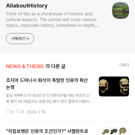
AllaboutHistory
Think of this as a storyhouse of historic and
cultural aspects. The stories will cover various
topics, especially history, sometimes in-depth,
sometimes with a light touch. One constant
approach will be to resist any common sense or
구독하기
generalized viewpoint
더보기
NEWS & THESIS
의 다른 글
조지아 드마니시 화석이 촉발한 인류의 확산
논쟁
글 내용
호모 에렉투스가 180만 년 전 아프리카를 떠난 최초의 인
류 종이 아니었을지도 모른다는 화석 연구 결과가 나왔다
조지아 공화국에서 발견된 수수께끼 같은 두개골에 대한
0
0
2026. 1. 10.
새로운 분석에 따르면, 호모 에렉투스가 180만 년 전 아프
리카를 떠난 유일한 인류 종이 아니었을 가능성이 제기되
었다. 새로운 화석 치아 연구에 따르면, 인류 계통 초기 조
"직립보행은 인류의 조건인가?" 사헬란트로
상들은 일반적으로 알려진 것보다 더 일찍 아프리카를 떠