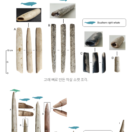
고래 뼈로 만든 작살 소켓 조각.