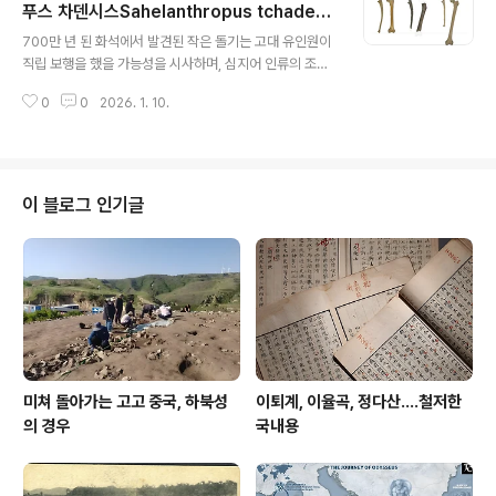
났을 수 있다. 현생 인류인 호모 사피엔스Homo sapiens
푸스 차덴시스Sahelanthropus tchadens
글 내용
는 인류 계통human lineage인 호모Homo의 유일한 현
is가 촉발한 논쟁
700만 년 된 화석에서 발견된 작은 돌기는 고대 유인원이
존 구성원으로, 호모 속은 약 200만 년에서 300만 년 전
직립 보행을 했을 가능성을 시사하며, 심지어 인류의 조상
아프리카에서 기원하여 수십만 년 전에 처음으로 아프리카
일 수도 있음을 보여준다사헬란트로푸스 차덴시스Sahela
대륙을 떠난 것으로 간주된다.하지만 멸종된 다른 많은 인
0
0
2026. 1. 10.
nthropus tchadensis의 이동 방식은 오랫동안 논쟁의
류 종이 이전에 지구를 ..
대상이었다. 대퇴골 앞쪽에 있는 작은 돌기mall bump on
the front of the thigh bone의 발견은 이 유인원이 두
발로 걸었다bipedal는 "매우 설득력 있는" 증거다. 700
만 년 된 화석 유인원ape 다리뼈에서 이전에는 볼 수 없던
이 블로그 인기글
돌기가 발견됨으로써, 이 유인원이 땅 위에서 두 발로 직립
보행을 했다walked upright on two legs는 새로운 연
구 결과가 나왔다. 이 돌기는 대퇴골 결절femoral tuber
cle이라고 불리며,..
미쳐 돌아가는 고고 중국, 하북성
이퇴계, 이율곡, 정다산....철저한
의 경우
국내용