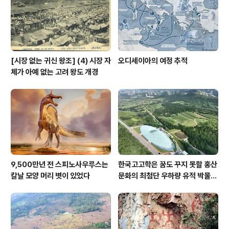
[시장 없는 귀신 왕조] (4) 시장 자
오디세이아의 여정 추적
체가 아예 없는 고려 왕도 개경
9,500만년 전 스피노사우루스는
한국고고학은 꿈도 꾸지 못할 홍산
칼날 모양 머리 볏이 있었다
문화의 최첨단 우하량 유적 박물관
[신화통신]