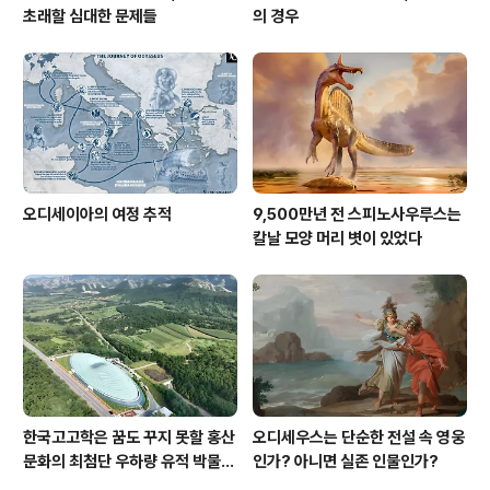
초래할 심대한 문제들
의 경우
오디세이아의 여정 추적
9,500만년 전 스피노사우루스는
칼날 모양 머리 볏이 있었다
한국고고학은 꿈도 꾸지 못할 홍산
오디세우스는 단순한 전설 속 영웅
문화의 최첨단 우하량 유적 박물관
인가? 아니면 실존 인물인가?
[신화통신]