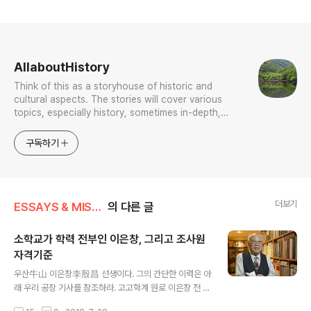
로그 정보
AllaboutHistory
Think of this as a storyhouse of historic and
cultural aspects. The stories will cover various
topics, especially history, sometimes in-depth,
sometimes with a light touch. One constant
approach will be to resist any common sense or
구독하기
generalized viewpoint
더보기
ESSAYS & MISCELLANIES
의 다른 글
소학교가 학력 전부인 이은창, 그리고 조사원
자격기준
글 내용
우산牛山 이은창李殷昌 선생이다. 그의 간단한 이력은 아
래 우리 공장 기사를 참조하라. 고고학계 원로 이은창 전 대
전보건대 교수 별세송고시간 | 2019-07-26 17:55 192