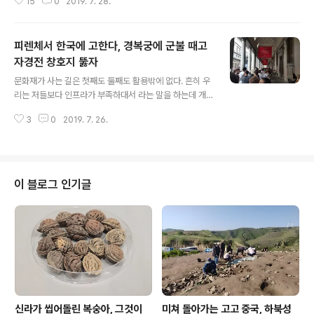
15
0
2019. 7. 28.
2년생이라, 선친보다는 1살 적은 양반이라, 기록적인 장수
를 하고는 타계했다. 그 아드님이 같은 고고학도 길을 걸은
이성주 고고인류학과 교수요, 며느님이 이현주 부산박물관
피렌체서 한국에 고한다, 경복궁에 군불 때고
학예연구관이라, 집안이 그의 대에 고고학 관련 학문에 투
신했음을 본다. 1922년을 허심하게 보아 넘길 수 없는 까
자경전 창호지 뚫자
글 내용
닭은 연세대 사학과에 봉직하며 공주 석장리 발굴을 통해
문화재가 사는 길은 첫째도 둘째도 활용밖에 없다. 흔히 우
한반도 중남부에도 구석기 문화가 존재함을 알린 손보기도
리는 저들보다 인프라가 부족하대서 라는 말을 하는데 개
이해 출생이요, 서울대 고고인류학과 창설과 더불어 그에
소리다. 활용을 막는 주범은 첫째도 둘째도 문화재 숭엄주
서 많은 후학을 길러낸 김원룡 역시 같은 해에 태어났다는
3
0
2019. 7. 26.
의다. 문화재로 지정되기만 하면 접근을 막아버리니 이 따
사실이다. 윤무병은 이들보..
위로 무슨 관광을 하며, 무엇을 돈을 번단 말인가? 다 열어
제껴야 한다. 경복궁 창덕궁에 군불 때고 근정전 안에다 점
빵 내고 자경전엔 애들 들어가게 해서 창호지 침 발라 구멍
내게 해야 한다. 한 문화재 한 지킴이라는 이름부터 박멸하
이 블로그 인기글
고 그들에게 활용권을 주어 그들로 하여금 그것으로써 돈
을 벌어먹게 해야 하며, 규제 위주 문화재위는 철폐해야 한
다. 너가 책임질 거냐 한다. 난 책임 질 생각도 없고 그런 위
치에 있지도 않다. 다만 내가 확신하는 것은 이 따위 문화재
행정은 문화재도 질식케 하..
신라가 씹어돌린 복숭아, 그것이
미쳐 돌아가는 고고 중국, 하북성