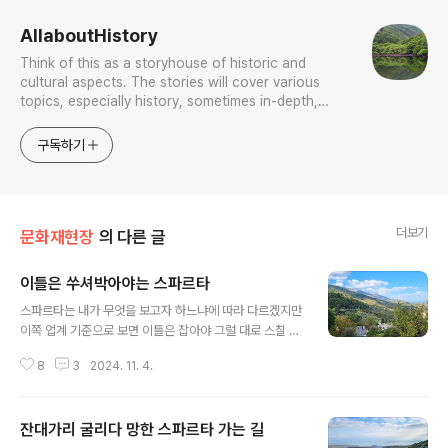
AllaboutHistory
Think of this as a storyhouse of historic and
cultural aspects. The stories will cover various
topics, especially history, sometimes in-depth,
sometimes with a light touch. One constant
approach will be to resist any common sense or
구독하기
generalized viewpoint
더보기
문화재현장
의 다른 글
이틀은 쑤셔박아야는 스파르타
글 내용
스파르타는 내가 무엇을 보고자 하느냐에 따라 다르겠지만
이쪽 업계 기준으로 보면 이틀은 잡아야 그럴 대로 스칠 만
한 데를 간다고 본다. 하루는 시내 고고학박물관과 올리브
8
3
2024. 11. 4.
박물관, 그리고 관련 고고유적을 섭렵하고 또 하루는 그 외
곽 미스트라스의 고고 유적 Αρχαιολογικός Χώρος
Μυστρά 을 잡아야 하는데 후자는 인내와 등반을 필요로
잔대가리 굴리다 망한 스파르타 가는 길
한다. 거대한 산능선 전체가 유적의 지뢰밭이고 꼭대기 캐
글 내용