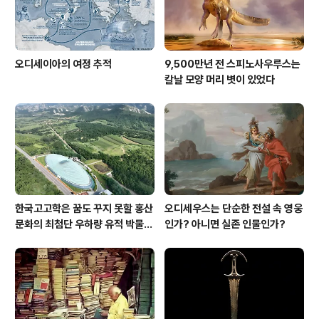
오디세이아의 여정 추적
9,500만년 전 스피노사우루스는
칼날 모양 머리 볏이 있었다
한국고고학은 꿈도 꾸지 못할 홍산
오디세우스는 단순한 전설 속 영웅
문화의 최첨단 우하량 유적 박물관
인가? 아니면 실존 인물인가?
[신화통신]