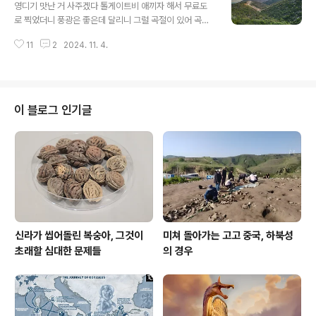
슬까지 둘러봐야 하는데 걸어올라야 한다. 나는 지금 미스
영디기 맛난 거 사주겠다 톨게이트비 애끼자 해서 무료도
트라스 캐슬 정상 아래서 이 글을 쓴다. 온몸이 땀 범벅이
로 찍었더니 풍광은 좋은데 달리니 그럴 곡절이 있어 곡옛
다.
길 꼬부랑 길이라 이걸 두고 좀 돌아도 유료 도로 이용하는
11
2
2024. 11. 4.
까닭을 알겠다. 요컨대 기름값이 더 나오겠다. 이래서 잔대
가리 굴리다 패가망신한다. 이 맘을 영디기 춘배는 알까?
스파르타 가는 길은 멀고도 험하며 꼬부랑하다.
이 블로그 인기글
신라가 씹어돌린 복숭아, 그것이
미쳐 돌아가는 고고 중국, 하북성
초래할 심대한 문제들
의 경우