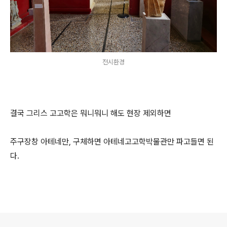
전시환경
결국 그리스 고고학은 뭐니뭐니 해도 현장 제외하면
주구장창 아테네만, 구체하면 아테네고고학박물관만 파고들면 된
다.
로그 정보