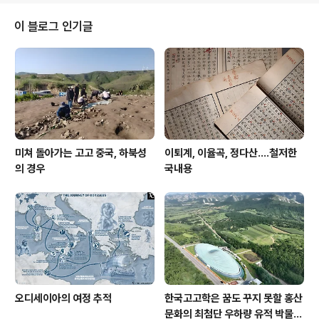
한다. 거대한 산능선 전체가 유적의 지뢰밭이고 꼭대기 캐
슬까지 둘러봐야 하는데 걸어올라야 한다. 나는 지금 미스
이 블로그 인기글
트라스 캐슬 정상 아래서 이 글을 쓴다. 온몸이 땀 범벅이
다.
미쳐 돌아가는 고고 중국, 하북성
이퇴계, 이율곡, 정다산....철저한
의 경우
국내용
오디세이아의 여정 추적
한국고고학은 꿈도 꾸지 못할 홍산
문화의 최첨단 우하량 유적 박물관