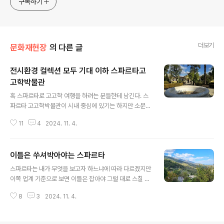
구독하기
generalized viewpoint
더보기
문화재현장
의 다른 글
전시환경 컬렉션 모두 기대 이하 스파르타고
고학박물관
글 내용
혹 스파르타로 고고학 여행을 하려는 분들한테 남긴다. 스
파르타 고고학박물관이 시내 중심에 있기는 하지만 소문대
로 먹을 건 거의 없어 괜히 이쪽에서 진 뺄 생각은 하지 말
11
4
2024. 11. 4.
았음 싶다. 단층 길쭉이 건물인데 시설 컬렉션 모두 낙후하
기 짝이 없다. 물론 개중에 건질 만한 것이 왜 없겠느냐마는
유물 중 태반이 설명판이 없으며 무엇보다 전시환경이 우
이틀은 쑤셔박아야는 스파르타
리네 총독부 시절 국립박물관이나 90년대 이전 대학박물
글 내용
관 수준이라 보면 대과 없다. 아무리 내가 건질 게 있더라도
스파르타는 내가 무엇을 보고자 하느냐에 따라 다르겠지만
삼십분이면 떡을 친다. 이쪽도 사정 보니 쓸 만한 건 모조리
이쪽 업계 기준으로 보면 이틀은 잡아야 그럴 대로 스칠 만
아테네 국립고고학 박물관으로 뺏긴 듯 하니 이는 꼭 이곳
한 데를 간다고 본다. 하루는 시내 고고학박물관과 올리브
만 사정이 아니라는 점에서 한국 꼬라지랑 진배없다. 다만
8
3
2024. 11. 4.
박물관, 그리고 관련 고고유적을 섭렵하고 또 하루는 그 외
고무적인 점은 근자 그리스 또한 박물관 시설 확충에 박차
곽 미스트라스의 고고 유적 Αρχαιολογικός Χώρος
를 가하는 모습을 보이니 혹 ..
Μυστρά 을 잡아야 하는데 후자는 인내와 등반을 필요로