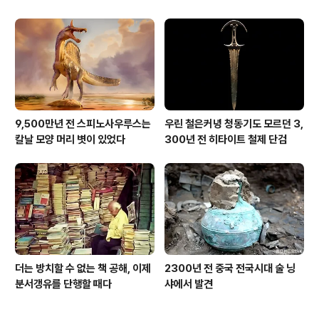
[신화통신]
9,500만년 전 스피노사우루스는
우린 철은커녕 청동기도 모르던 3,
칼날 모양 머리 볏이 있었다
300년 전 히타이트 철제 단검
더는 방치할 수 없는 책 공해, 이제
2300년 전 중국 전국시대 술 닝
분서갱유를 단행할 때다
샤에서 발견