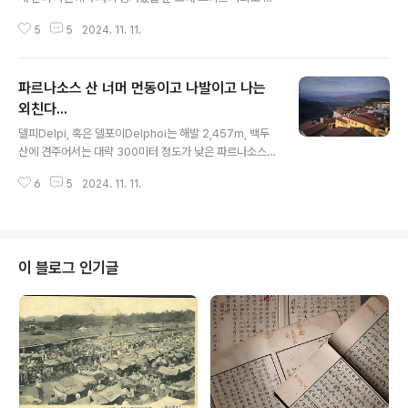
아가면 복합단지다. 가끔 연극도 봐야 하고 스포츠 이벤트
5
5
2024. 11. 11.
도 해야 하니 공연장도 있고 스타디움도 있다. 이짝 델포이
의 아폴로 신전 Ναός του Απόλλωνα 원형극장 뒤편에
서 내려다 본 저짝 건너편으로 Ancient Gymnasium of
파르나소스 산 너머 먼동이고 나발이고 나는
Delphi Αρχαίο Γυμνάσιο Δελφών 과 아테나 프로
나이아 신전(오라클) Θόλος της Αθηνάς Προναίας
외친다...
글 내용
이라 이름 붙은 데인데 계속 구글에 임시휴업 중이라는 고
델피Delpi, 혹은 델포이Delphoi는 해발 2,457m, 백두
시가 보이고 이쪽에서 아무리 봐도 관람객이 안 보여 수상
산에 견주어서는 대략 300미터 정도가 낮은 파르나소스Π
쩍다고는 생각했다. 저 오라클이라는 데가 바로 신탁을 받
αρνασσός), Parnassus라는 험준하며 한 눈에 봐도 영
는 데 아니겠는가? 뭐 진짜 신의 계시가 있었는지..
6
5
2024. 11. 11.
험함을 풍기는 그런 부피 큰 산 기슭 혹은 중턱에 자리한다.
이르기를 그리스 중부 코린트 만 북부 델포이 중앙에 위치
한 석회암 산이라 하는데, 왜 이런 데다가 고대 그리스가 신
전을 지어 신탁을 받고자 했는지는 결국 이 산이 풍기는 영
험 하나밖에는 설명할 도리가 없다. 이 산을 뚫고서 어제
이 블로그 인기글
나는 테베를 지나 델피로 입성했다. 이곳에 여장을 풀었으
니 아직 산은 내려가지 못한 상태다.지금 머무는 곳 해발 고
도가 어찌되는지 해발고도를 재어봐야겠지만, 그런 한가한
놀음 하고 싶지는 않고암튼, 먼통이 트기 시작하는 지금 다
시 창..