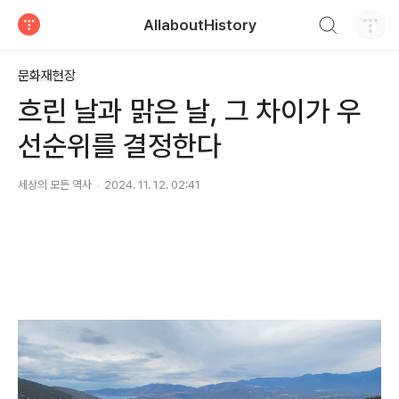
검색하기
AllaboutHistory
티스토리
문화재현장
흐린 날과 맑은 날, 그 차이가 우
선순위를 결정한다
세상의 모든 역사
2024. 11. 12. 02:41