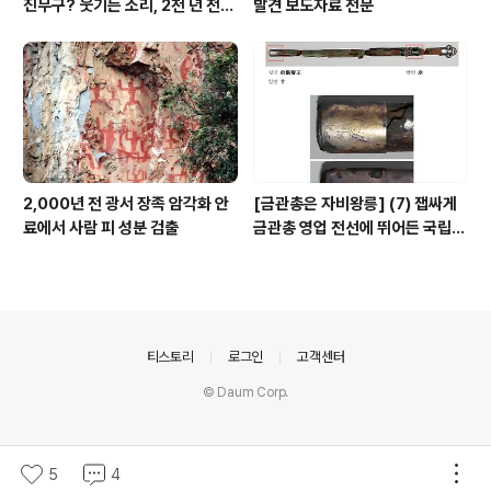
진무구? 웃기는 소리, 2천 년 전에
발견 보도자료 전문
이미 사람 바글바글
2,000년 전 광서 장족 암각화 안
[금관총은 자비왕릉] (7) 잽싸게
료에서 사람 피 성분 검출
금관총 영업 전선에 뛰어든 국립박
물관, 하지만 잘못 고른 영업사원
의안내
티스토리
로그인
고객센터
© Daum Corp.
5
4