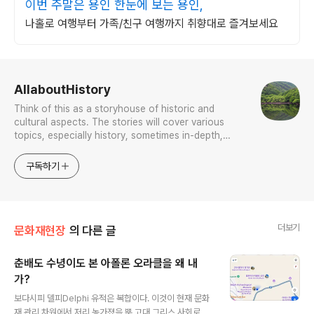
이번 주말은 용인 한눈에 보는 용인,
나홀로 여행부터 가족/친구 여행까지 취향대로 즐겨보세요
로그 정보
AllaboutHistory
Think of this as a storyhouse of historic and
cultural aspects. The stories will cover various
topics, especially history, sometimes in-depth,
sometimes with a light touch. One constant
approach will be to resist any common sense or
구독하기
generalized viewpoint
더보기
문화재현장
의 다른 글
춘배도 수녕이도 본 아폴론 오라클을 왜 내
가?
글 내용
보다시피 델피Delphi 유적은 복합이다. 이것이 현재 문화
재 관리 차원에서 저리 농가졌을 뿐 고대 그리스 사회로 돌