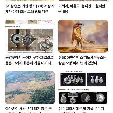
[시장 없는 귀신 왕조] (4) 시장 자
이퇴계, 이율곡, 정다산....철저한
체가 아예 없는 고려 왕도 개경
국내용
공양구라서 녹이지 못하고 일괄로
9,500만년 전 스피노사우루스는
묻은 고려시대 은제 기물 떼거리로
칼날 모양 머리 볏이 있었다
여주서 발견
아마존이 사람 손때 타지 않은 순
여주 고려시대 은제 기물 무더기