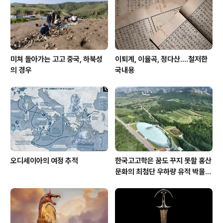
genous People's..
미쳐 돌아가는 고고 중국, 하북성
이퇴계, 이율곡, 정다산....철저한
의 경우
국내용
오디세이아의 여정 추적
한국고고학은 꿈도 꾸지 못할 홍산
문화의 최첨단 우하량 유적 박물관
[신화통신]