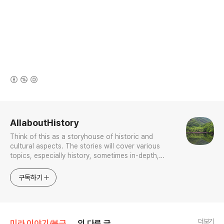
(새창열림)
로그 정보
AllaboutHistory
Think of this as a storyhouse of historic and
cultural aspects. The stories will cover various
topics, especially history, sometimes in-depth,
sometimes with a light touch. One constant
approach will be to resist any common sense or
구독하기
generalized viewpoint
더보기
미라 이야기/북극 동물미라
의 다른 글