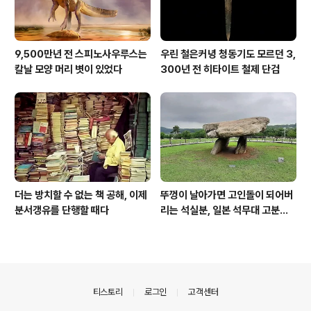
9,500만년 전 스피노사우루스는
우린 철은커녕 청동기도 모르던 3,
칼날 모양 머리 볏이 있었다
300년 전 히타이트 철제 단검
더는 방치할 수 없는 책 공해, 이제
뚜껑이 날아가면 고인돌이 되어버
분서갱유를 단행할 때다
리는 석실분, 일본 석무대 고분의
경우
의안내
티스토리
로그인
고객센터