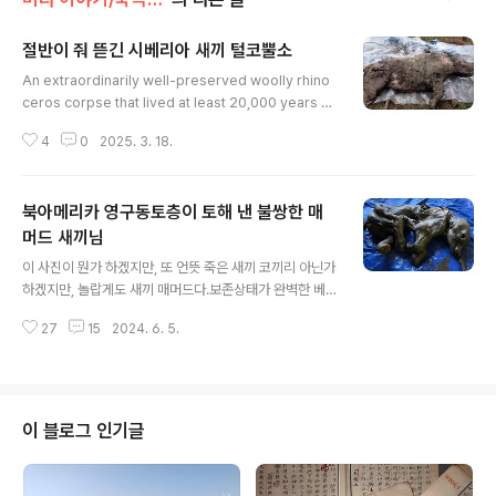
절반이 줘 뜯긴 시베리아 새끼 털코뿔소
글 내용
An extraordinarily well-preserved woolly rhino
ceros corpse that lived at least 20,000 years a
go and was discovered in the Yakutia region of
4
0
2025. 3. 18.
Siberia. Moreover, it was found with its intact or
gans, thick fur and the last meal in its stomach.
저 분을 저리 소개하는데, 최소 2만 년 전 시베리아를 주무
북아메리카 영구동토층이 토해 낸 불쌍한 매
대로 살다 훅 가신 woolly rhinoceros, 곧 털코뿔소 시
라는데 시베리아 야쿠티아 지역에서 발견됐단다.보다시피
머드 새끼님
글 내용
보존상태가 놀라울 정도로 좋다.딱 봐도 장기, 두꺼운 털,
이 사진이 뭔가 하겠지만, 또 언뜻 죽은 새끼 코끼리 아닌가
그리고 뱃속 마지막 식사 상태도 완벽할 텐..
하겠지만, 놀랍게도 새끼 매머드다.보존상태가 완벽한 베
이비 털복숭이 매머드 woolly mammoth 한 마리가 20
27
15
2024. 6. 5.
22년 6월, 캐나다 서북부 유콘 준주 작은 도시이 도슨 시
티 Dawson City 남쪽 유콘 유레카 크릭 Yukon’s Eurek
a Creek 트레드스톤 광산 Treadstone Mine에서 발견
된 일이 있다. 발견자들은 뜻밖에도 이곳 광산에서 금을 캐
는 유콘 광부들 Yukon gold miners 이다. 이 매머드 연
이 블로그 인기글
세는 대략 3만 살, 영구동토층 permafrost ice 이 녹아
내리면서 기적처럼 발견됐다. 북아메리카에서는 처음으로
드러난 온전한 매머드다. 국립 원주민의 날 National Indi