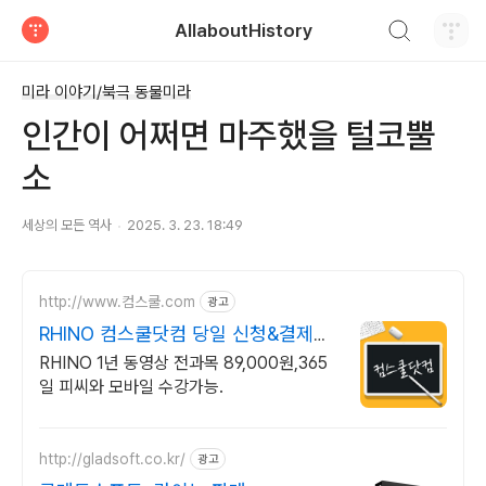
검색하기
AllaboutHistory
티스토리
미라 이야기/북극 동물미라
인간이 어쩌면 마주했을 털코뿔
소
세상의 모든 역사
2025. 3. 23. 18:49
http://www.컴스쿨.com
광고
RHINO 컴스쿨닷컴 당일 신청&결제시
기프티콘!
RHINO 1년 동영상 전과목 89,000원,365
일 피씨와 모바일 수강가능.
http://gladsoft.co.kr/
광고