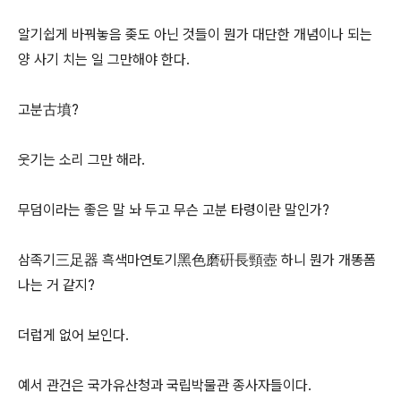
알기쉽게 바꿔놓음 좆도 아닌 것들이 뭔가 대단한 개념이나 되는
양 사기 치는 일 그만해야 한다.
고분古墳?
웃기는 소리 그만 해라.
무덤이라는 좋은 말 놔 두고 무슨 고분 타령이란 말인가?
삼족기三足器 흑색마연토기黑色磨硏長頸壺 하니 뭔가 개똥폼
나는 거 같지?
더럽게 없어 보인다.
예서 관건은 국가유산청과 국립박물관 종사자들이다.