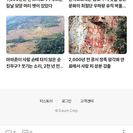
칼날 모양 머리 볏이 있었다
문화의 최첨단 우하량 유적 박물관
[신화통신]
아마존이 사람 손때 타지 않은 순
2,000년 전 광서 장족 암각화 안
진무구? 웃기는 소리, 2천 년 전에
료에서 사람 피 성분 검출
이미 사람 바글바글
의안내
티스토리
로그인
고객센터
© Daum Corp.