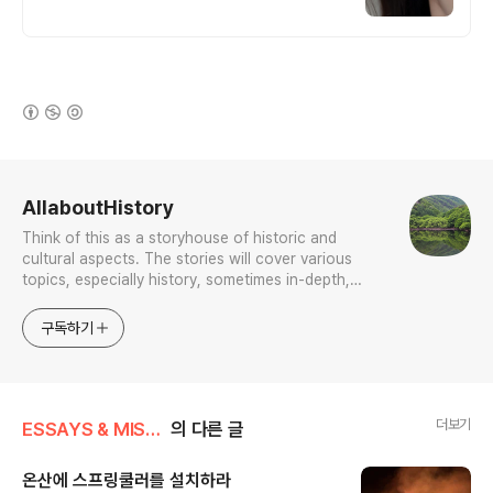
(새창열림)
로그 정보
AllaboutHistory
Think of this as a storyhouse of historic and
cultural aspects. The stories will cover various
topics, especially history, sometimes in-depth,
sometimes with a light touch. One constant
approach will be to resist any common sense or
구독하기
generalized viewpoint
더보기
ESSAYS & MISCELLANIES
의 다른 글
온산에 스프링쿨러를 설치하라
글 내용