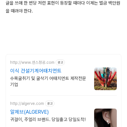
글을 쓰매 한 번당 저런 표현이 등장할 때마다 이제는 벌금 백만원
을 때려야 한다.
http://www.센스정공.com
광고
이식 건설기계어태치먼트
수목굴취기 및 굴삭기 어태치먼트 제작전문
기업
http://algerve.com
광고
알제브(ALGERVE)
귀걸이, 주얼리 브랜드. 당일출고 당일도착!