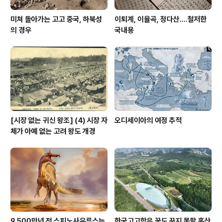
미쳐 돌아가는 고고 중국, 하북성
이퇴계, 이율곡, 정다산....철저한
의 경우
국내용
[시장 없는 귀신 왕조] (4) 시장 자
오디세이아의 여정 추적
체가 아예 없는 고려 왕도 개경
9,500만년 전 스피노사우루스는
한국고고학은 꿈도 꾸지 못할 홍산