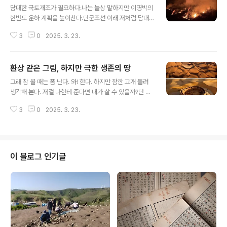
담대한 국토개조가 필요하다.나는 늘상 말하지만 이명박의
한반도 운하 계획을 높이친다.단군조선 이래 저처럼 담대
한 국토개조를 꿈꾼 이 없다.저 담대한 꿈이 필요하다.저주
3
0
2025. 3. 23.
받은 이 한반도를 끝장내야 한다.필요하다면 온산에 스프
링쿨러라도 설치해야 한다.언제까지 봄철 산불을 넋놓고
바라봐야 하는가?환경은 만드는 것이지 자연히 주어지는
환상 같은 그림, 하지만 극한 생존의 땅
그 무엇이 아니다. 특히 한반도 같은 저주받은 땅임에랴?(2
글 내용
022. 2. 28)*** related articles ***아니나 다를까
그래 참 볼 때는 폼 난다. 와! 한다. 하지만 잠깐 고개 돌려
올봄이라고 예외는 없어 온 산하 곳곳이 지금 이 순간에도
생각해 본다. 저걸 나한테 준다면 내가 살 수 있을까?단 하
불탄다는 소식이다.언제까지 이 연례행사를 계속해야 한단
루도 살지 못한다. 통신 사정이 어찌될지 모르겠다만 와이
말인가?봄가뭄 가을태풍, 저주받은 한반도의 표상 봄가뭄
3
0
2025. 3. 23.
파이도 없을 테니, 넷플릭스 쿠팡플레이는 닫고 살아야 한
가을태풍, 저주받은 한반도의 표상한반도는 참말로 지랄처
다. 뭐 위성? 그런 통신 이용할 수도 있겠지만, 요금 폭탄?
럼 저주가 년중 내내 폭포수..
요새 위성 통신비도 싼지 모르겠다만 암튼 난 못 산다. 폼?
개한테나 줘야 한다. 하지만 언제나 생각해야 할 지점은 물
이다. 도대체 물은 어디서 구했을까?땅을 파고 내려가는 수
이 블로그 인기글
밖에 없다. 우물을 파야 한다. 언제까지? 물 나올 때까지 파
야 한다. 저러다 지구를 뚫을지도 모른다. 그래 물이 나왔
어. 그걸로 끝인가? 그 물이 마셔도 괜찮은지를 확인해야
한다. 아니면? 말짱 꽝이다. 사진은 AI 조작이나 합성이 아
니요 ..