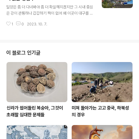
글 내용
으니 일반인 눈에는 그냥 폄범한 돌무더기일 뿐이라 이 가
밀양은 좀 더 다녀봐야 좀 더 확실해지겠지만 그 시내 중심
산산성이 한국문화재 정책사에서 중요한 지점은 산성 보호
은 강이 관통하나 갑갑하기 짝이 없어 왜 이곳이 대구를 제
표준작이라는 사실이다. 이것이 흐지부지한 느낌이 있는데
끼고 대한민국 제일의 불가마로 등극하는지 알 만하다. 북
문화재청이 김계식 보존국장 시절 더는 21세기 성벽 만드
1
0
2023. 10. 7.
쪽으로는 영남알프스에 막히고 남쪽으로도 뚫린 구석이라
는 일을 용납하지 못하겠다 하며 그 ..
고는 없어 딱 멜팅 팟 melting pot 그것이라 한여름 언제
나 최고 기온은 밀양 차지라 그런 보도에 밀양 현지는 경기
를 일으키니 손님 떨어진다 해서다. 밀양을 이전엔 밀성密
城이라 해서 연원이 아주 깊은 고을인데 어쩌다 나랑은 인
이 블로그 인기글
연이 없어 이참에 한 번 밟아봤다. 시내 중심 강변 높은 지
점을 정좌한 영남루嶺南樓는 영남제일루嶺南第一樓라
는 별칭이 허언이 아님을 웅변한다. 밀양은 공부 좀 해봐야
겠다. 아무래도 이 쪽 키워드는 영남알프스다. 이걸 고려하
지 않는 밀양은 말짱도루묵이다. ***..
신라가 씹어돌린 복숭아, 그것이
미쳐 돌아가는 고고 중국, 하북성
초래할 심대한 문제들
의 경우