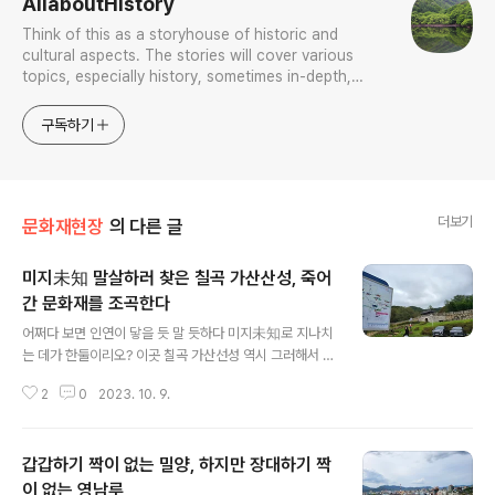
AllaboutHistory
Think of this as a storyhouse of historic and
cultural aspects. The stories will cover various
topics, especially history, sometimes in-depth,
sometimes with a light touch. One constant
approach will be to resist any common sense or
구독하기
generalized viewpoint
더보기
문화재현장
의 다른 글
미지未知 말살하러 찾은 칠곡 가산산성, 죽어
간 문화재를 조곡한다
글 내용
어쩌다 보면 인연이 닿을 듯 말 듯하다 미지未知로 지나치
는 데가 한둘이리오? 이곳 칠곡 가산선성 역시 그러해서 인
근 동화사며 송림사며 하는 데 들리면서 표지판만 봐둔 곳
2
0
2023. 10. 9.
이라 이제 더는 생소로 남겨둘 수 없다 해서 경주서 김천 가
는 길에 기어이 들렀거니와 막상 현장서 안내판 보고선 둘
레 11키로라 해서 완주는 단념하고 복원 구간과 본래하는
갑갑하기 짝이 없는 밀양, 하지만 장대하기 짝
지점이 적절히 섞인 남문 구간과 그 인근 폐허가 된 성벽 구
간 일부만 맛뵈기로 봐둔다. 붕괴한 구간은 완전히 파괴됐
이 없는 영남루