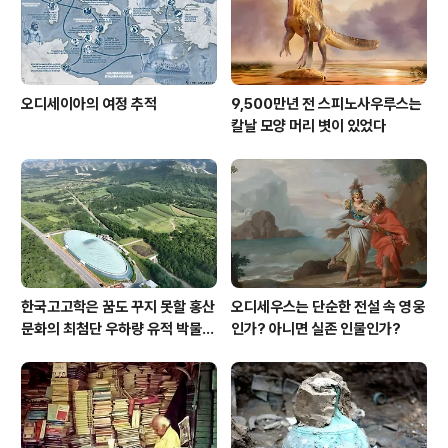
오디세이아의 여정 추적
9,500만년 전 스피노사우루스는
칼날 모양 머리 볏이 있었다
한국고고학은 꿈도 꾸지 못할 홍산
오디세우스는 단순한 전설 속 영웅
문화의 최첨단 우하량 유적 박물관
인가? 아니면 실존 인물인가?
[신화통신]