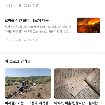
불가리아 카잔루크Kazanluk 근처 골리아마타 코스마트
35
18
2024. 7. 27.
카Goliamata Kosmatka 무덤에서 2004년 발굴됐다.
이곳에서는 황금 화환golden wreath, 칼, 갑옷, 정강이
보호대, horse munition(?), 그리고 와인 등으로 가득 찬
로마를 삼킨 화마, 네로의 대응
암포라와 함께 자기 이름이 적힌 투구가 발견되면서 트라
글 내용
키아 통치자 세우테스Seuthes 3세 매장지로 드러났다.
서기 64년 7월, 로마대화재가 일어나 로마의 모든 것을 잿
문제는 저 도안 주인공이 누구냐는 것. 미네르바라고도 하
더미로 만들었다.이 인페르노inferno 와중에 황제 네로는
고 아테나라고도 하며 다른 트라키아 위대한 여신이라고도
"로마가 불타는 동안 바이올린을 연주했다"고 전해지는데,
하는가 하면 아마존 여왕 펜테실레아Penthesilea라는 말
38
18
2024. 7. 27.
실제로 그는 당시 로마에 있지 않았고 안티움Antium에 있
도 있다. 모로 가건 바로 가건 서울만 가..
는 그의 별장에 있었다. 바이올린도 그때 있을 리 없었다.그
가 머물렀다는 안티움은 지금의 안치오Anzio 라는 데라
그 위치는 아래와 같다. 화재 발생 시점이 7월 한여름이라
는 사실을 고려해야 한다. 하도 더우니 피서를 위해 네로는
이 블로그 인기글
저쪽 해변 별장으로 가 있었을 것이다. 나아가 로마 여름은
지독히도 건조하다는 사실도 유념해야 한다고 본다. 화재
후 그는 자기 정원을 포함한 피난처를 사람들에게 제공했
지만 불행히도 소방세fire tax를 도입하기로 결정하고 거
대한 새 궁..
미쳐 돌아가는 고고 중국, 하북성
이퇴계, 이율곡, 정다산....철저한