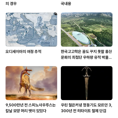
의 경우
국내용
오디세이아의 여정 추적
한국고고학은 꿈도 꾸지 못할 홍산
문화의 최첨단 우하량 유적 박물관
[신화통신]
9,500만년 전 스피노사우루스는
우린 철은커녕 청동기도 모르던 3,
칼날 모양 머리 볏이 있었다
300년 전 히타이트 철제 단검