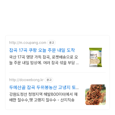
http://m.coupang.com
광고
잡곡 17곡 쿠팡 오늘 주문 내일 도착
국산 17곡 영양 가득 잡곡, 로켓배송으로 오
늘 주문 내일 밥상에. 여러 잡곡 섞을 부담 없
이 17곡을 한번에! 아이도 잘 먹는 맛있는 잡
곡밥.
http://doowebong.kr
광고
두메산골 잡곡 두위봉농산 고냉지 토종
찰수수!
강원도정선 청정지역 해발800미터에서 재
배한 찰수수,햇 고랭지 찰수수 - 산지직송