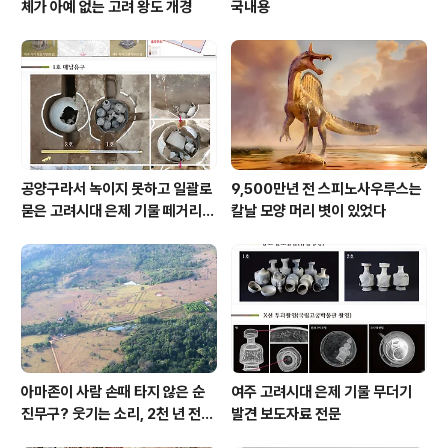
체가 아예 없는 고려 왕도 개경
국내용
공양구라서 녹이지 못하고 일괄로
9,500만년 전 스피노사우루스는
묻은 고려시대 은제 기물 떼거리로
칼날 모양 머리 볏이 있었다
여주서 발견
아마존이 사람 손때 타지 않은 순
여주 고려시대 은제 기물 무더기
진무구? 웃기는 소리, 2천 년 전에
발견 보도자료 전문
이미 사람 바글바글