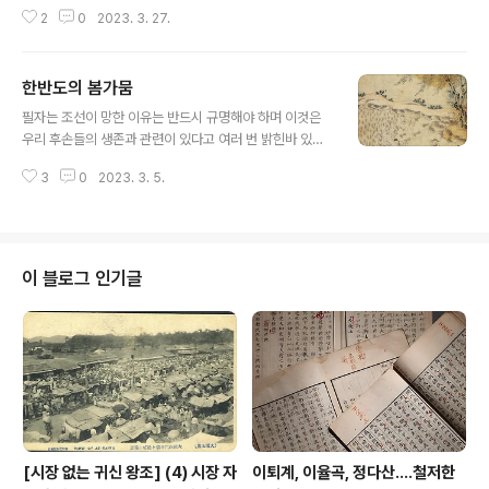
I4MCWRBZY/ 文때 없애려던 영산강·금강 보, 가뭄에 도
2
0
2023. 3. 27.
움文때 없애려던 영산강·금강 보, 가뭄에 도움 영산강 승촌
·죽산보, 금강 세종·공주·백제보가 물 잡아둬www.chosu
n.com 이에 대한 논란은 조선시대에 대한 인식이 조금만
한반도의 봄가뭄
깊이 있어도 피할 수 있었다고 나는 본다. 조선시대 후기에
글 내용
대한 이해가 깊어지면서 우리 조상들이 모내기하기에는 적
필자는 조선이 망한 이유는 반드시 규명해야 하며 이것은
합하지 않은 한반도 기후를 어떻게 극복해 냈는지 자세히
우리 후손들의 생존과 관련이 있다고 여러 번 밝힌바 있다.
알게 되었는데, 그 중 가장 대표적인 저작이 필자가 아는 한
왜냐, 조선이 망한 내재적 이유는 앞으로도 반복될 가능성
에서는 아래 저술이다. 김동진 교수가 쓴 이 책은 최근 10
3
0
2023. 3. 5.
이 있기 때문이다. 조선이 망한 이유를 우리 조상이 못나서,
년간 역사학계에서 나온 저작물 중 필자에게..
놀아서, 사대주의 때문에, 일본 때문에 그렇다고 단순명쾌
하게 결론 내리면 고민할 필요가 없어 좋을지 모르겠지만
그런 상황은 앞으로도 반복될 가능성이 높기 때문이다. 한
국사를 디테일하게 파고 들면서 항상 느끼는 것은 우리 조
이 블로그 인기글
상들은 살아남기 위해 필사적인 노력을 다했다는 것이다.
우리가 그것을 잘 모르기 때문에 그들이 놀았고, 못나서 나
라가 망했다고 느낄 뿐이다. 사실 우리가 조선이 왜 망했는
지 이 부분을 깊게 파고 들어가지 못하면, 우리의 후손들이
우리를 놀았다, 못났다고 느끼는..
[시장 없는 귀신 왕조] (4) 시장 자
이퇴계, 이율곡, 정다산....철저한