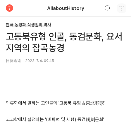
검색하기
AllaboutHistory
티스토리
한국 농경과 식생활의 역사
고동북유형 인골, 동검문화, 요서
지역의 잡곡농경
日莫途遠
2023. 7. 6. 09:45
인류학에서 말하는 고인골의 '고동북 유형古東北類形'
고고학에서 설정하는 '(비파형 및 세형) 동검銅劍문화'