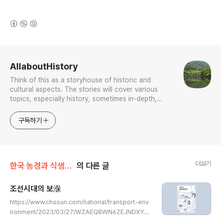
(새창열림)
로그 정보
AllaboutHistory
Think of this as a storyhouse of historic and
cultural aspects. The stories will cover various
topics, especially history, sometimes in-depth,
sometimes with a light touch. One constant
approach will be to resist any common sense or
구독하기
generalized viewpoint
더보기
한국 농경과 식생활의 역사
의 다른 글
조선시대의 보湺
글 내용
https://www.chosun.com/national/transport-env
ironment/2023/03/27/WZAEQBWN6ZEJNDXYM