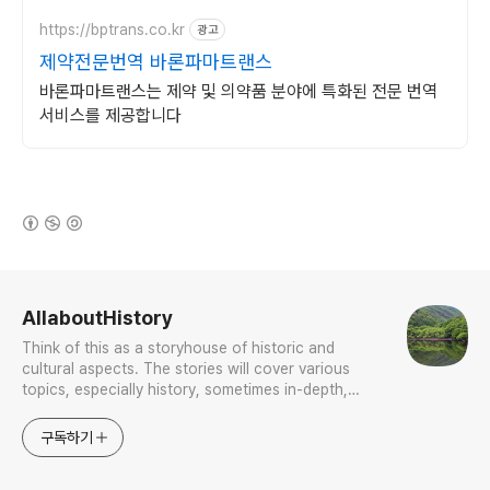
https://bptrans.co.kr
광고
제약전문번역 바론파마트랜스
바론파마트랜스는 제약 및 의약품 분야에 특화된 전문 번역
서비스를 제공합니다
(새창열림)
로그 정보
AllaboutHistory
Think of this as a storyhouse of historic and
cultural aspects. The stories will cover various
topics, especially history, sometimes in-depth,
sometimes with a light touch. One constant
approach will be to resist any common sense or
구독하기
generalized viewpoint