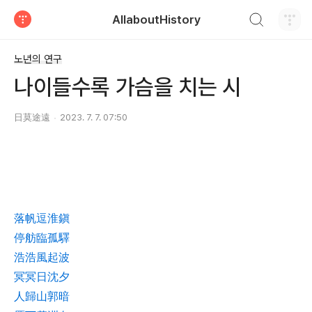
검색하기
AllaboutHistory
티스토리
노년의 연구
나이들수록 가슴을 치는 시
日莫途遠
2023. 7. 7. 07:50
落帆逗淮鎭
停舫臨孤驛
浩浩風起波
冥冥日沈夕
人歸山郭暗