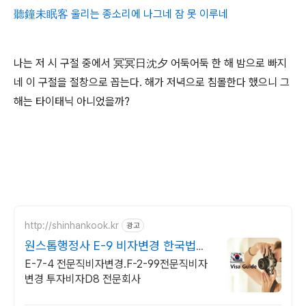
聽鐘未眠客 울리는 종소리에 나그네 잠 못 이루네
나는 저 시 구절 중에서 冥冥日沈夕 어둑어둑 한 해 밤으로 빠지
네 이 구절을 절창으로 꼽는다. 해가 저녁으로 침몰한다 했으니 그
해는 타이태닉 아니었을까?
http://shinhankook.kr
광고
원스톱행정사 E-9 비자변경 한국법위
반 출입국대행
E-7-4 전문직비자변경.F-2-99전문직비자
변경 투자비자D8 전문회사