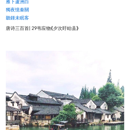
雁下蘆洲白
獨夜憶秦關
聽鍾未眠客
唐诗三百首| 29韦应物《夕次盱眙县》