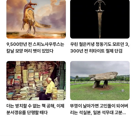
9,500만년 전 스피노사우루스는
우린 철은커녕 청동기도 모르던 3,
칼날 모양 머리 볏이 있었다
300년 전 히타이트 철제 단검
더는 방치할 수 없는 책 공해, 이제
뚜껑이 날아가면 고인돌이 되어버
분서갱유를 단행할 때다
리는 석실분, 일본 석무대 고분의
경우