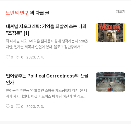
더보기
노년의 연구
의 다른 글
내셔널 지오그래픽: 기억을 되살려 쓰는 나의
"조침문" [1]
글 내용
뭐 내셔널 지오그래픽은 필자를 어떻게 생각하는지 모르겠
지만, 필자는 저쪽과 인연이 있다. 블로그 김단장께서도 그
렇겠지만 필자도 내셔널 지오그래픽 키드다. 대학시절 처
0
0
2023. 7. 4.
음 이 잡지를 알았을 때, 나는 이 잡지를 "사진잡지"로 소개
받았다. 사진이 정말 뛰어 나기 때문에 볼만하다는 것이다.
그 당시에는 한글판도 없었고, 매월 신간이 교보문고인가
인어공주는 Political Correctness의 산물
들어오기는 했는데 비싸서 헌책방에서 과월호를 구해도 봤
었다. 필자의 영어가 볼 만한 것이 있다면 구할은 이 잡지
인가
글 내용
덕이다. 엄선된 사진, 뛰어난 필진, 비중있는 편집, 이 잡지
인어공주 주인공 역에 흑인 소녀를 캐스팅했다 해서 전 세
는 내게 있어 완벽 그 자체였다. 완성도 면에 있어 이 잡지
계가 시끄러웠다. 이것이 노이즈 마케팅 아닌가 할 정도로
를 따라올 만한 것은 없었다고 본다. 그것이 대략 1980년
시끄러웠는데 최종 흥행 결과는 어쨌는지 모르겠다. 이 캐
대이다 (이 당시에 전세계적으로 1200만부가 팔렸다고 하
0
0
2023. 7. 3.
스팅을 일종의 political correctness (PC)의 산물로 보
니 이 잡지의 전성기였..
는 시각이 있다. 정말 그런가? 내가 아는 디즈니는 politic
al correctness에는 관심이 없다. 그런 조직이었으면 N
ational Geographic을 살렸을 것이다. 디즈니는 문화를