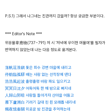
P.S.1) 그래서 나그네는 진관까지 갔을까? 항상 궁금한 부분이다.
*** Editor's Note ***
위응물韋應物(737~791) 저 시 '저녁에 우이현 머물며'를 필자가
번역하지 않았는데 나는 다음 정도로 옮겨본다.
落帆逗淮鎭 돛은 회수 강변 마을에 내리고
停舫臨孤驛 배는 사람 없는 선착장에 댄다
浩浩風起波 출렁출렁 바람 파도 일으키고
冥冥日沈夕 어둑어둑 한 해 밤으로 빠지네
人歸山郭暗 사람들 돌아가자 산마을 어둡고
雁下蘆洲白 기러기 갈대 핀 흰 모래톱 내리네
獨夜憶秦關 외로운 밤 진관을 추억하는데