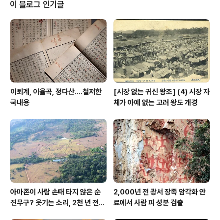
상품으로 본다. 그것도 아주 철저하게. 흥행이 된다면 디즈
이 블로그 인기글
니는 인어공주를 사람이 아니라 가재라도 캐스팅했을 것이
다. 각설하고-. 디즈니는 최근 애니매이션을 세계 각국 문
화를 섭렵하며 흥행하고 있다. 간단히 보면, 모아나 (남태평
양) 뮬란 (중국) 포카혼타스 (북미원주민) 겨..
이퇴계, 이율곡, 정다산....철저한
[시장 없는 귀신 왕조] (4) 시장 자
국내용
체가 아예 없는 고려 왕도 개경
아마존이 사람 손때 타지 않은 순
2,000년 전 광서 장족 암각화 안
진무구? 웃기는 소리, 2천 년 전에
료에서 사람 피 성분 검출
이미 사람 바글바글