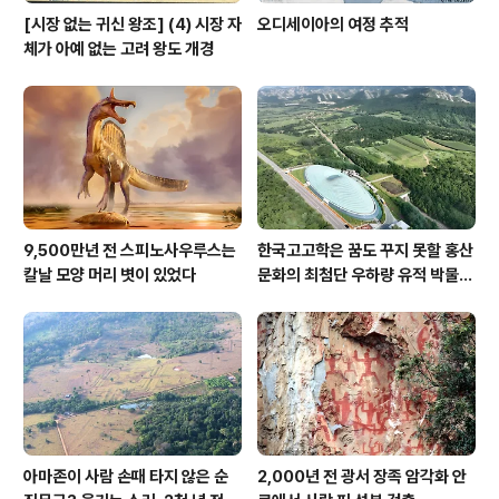
[시장 없는 귀신 왕조] (4) 시장 자
오디세이아의 여정 추적
체가 아예 없는 고려 왕도 개경
9,500만년 전 스피노사우루스는
한국고고학은 꿈도 꾸지 못할 홍산
칼날 모양 머리 볏이 있었다
문화의 최첨단 우하량 유적 박물관
[신화통신]
아마존이 사람 손때 타지 않은 순
2,000년 전 광서 장족 암각화 안