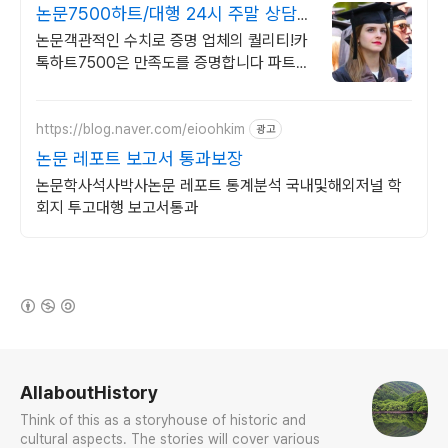
논문7500하트/대행 24시 주말 상담
가능 저렴
논문객관적인 수치로 증명 업체의 퀄리티!카
톡하트7500은 만족도를 증명합니다 파트별
전문가/학석박논문경우 정교수출신 진행/보
안 보장/각종 모든 문서/24시진행
https://blog.naver.com/eioohkim
광고
논문 레포트 보고서 통과보장
논문학사석사박사논문 레포트 통계분석 국내및해외저널 학
회지 투고대행 보고서통과
(새창열림)
로그 정보
AllaboutHistory
Think of this as a storyhouse of historic and
cultural aspects. The stories will cover various