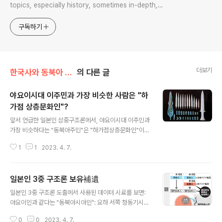
topics, especially history, sometimes in-depth,
sometimes with a light touch. One constant
approach will be to resist any common sense or
구독하기
generalized viewpoint
더보기
한국사와 동북아 민족의 기원
의 다른 글
야요이시대 이주민과 가장 비슷한 사람은 "하
가점 상층문화인"?
글 내용
앞서 언급한 일본인 삼중구조론에서, 야요이시대 이주민과
가장 비슷하다는 "동북아주민"은 "하가점상층문화인"이
다. 지금 일본에서는 이 야요이시대=동북아주민을 일본에
1
1
2023. 4. 7.
쌀 농사를 가지고 들어온 사람으로 지목하는데, 하가점 상
층민을 지목했다는 건 정말, 정말 재미있는 이야기다. 이렇
게 되면 한국도 삼국시대와 청동기-초기철기-삼한 때의 사
일본인 3중 구조론 보유補遺
람들이 서로 계통이 다르다는 이야기가 되는데, 비파형동
글 내용
검-세형동검을 쓰던 사람들과 삼국시대 사람들이 다른 게
일본인 3중 구조론 도출에서 사용된 데이터 시료를 보면:
통이라는 이야기가 되지 않겠나? **** 弥生時代の移住
야요이인과 같다는 "동북아시아인": 요하 서쪽 청동기시대.
民と最も似ているのは「夏家店上層文化人」？ 前述
일본의 고분인 샘플: 서기 5-6세기 사람. "한족"과 같다는
の日本人三重構造論において、弥生時代の移住民
0
0
2023. 4. 7.