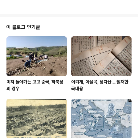
데 그 한족이 누군가가 문제. 한국사와 관련하여 폭발성이
と最も似ているという「北東アジア住民」は「夏家店
매우 강한 주장이다.
上層文化人」である。 今、日本の学界ではこの「弥
生時代人=北東アジア住民」を日本にコメ農業を持
ち込んだ人と..
이 블로그 인기글
미쳐 돌아가는 고고 중국, 하북성
이퇴계, 이율곡, 정다산....철저한
의 경우
국내용