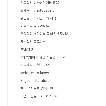
기호철의 잡동산이雜同散異
오세윤의 photogallery
유춘동의 도서문화와 세책
여송은의 뮤지엄톡톡
우당당탕 서현이의 문화유산 답사기
차순철의 고고통신
南山雜談
J의 특별하지 않은 박물관 이야기
새록새록 여행 이야기
websites to know
English Literature
한국 역사문화 영어사전
이빨이 씹은 역사, 치의사학