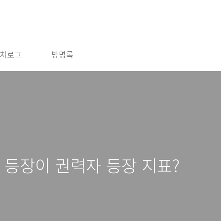
치로그
방명록
고분 등장이 권력자 등장 지표?