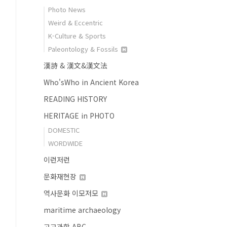
Photo News
Weird & Eccentric
K-Culture & Sports
Paleontology & Fossils
漢詩 & 漢文&漢文法
Who'sWho in Ancient Korea
READING HISTORY
HERITAGE in PHOTO
DOMESTIC
WORDWIDE
이런저런
문화재현장
역사문화 이모저모
maritime archaeology
고고과학 ABC