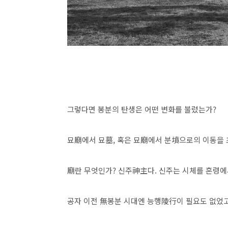
그렇다면 봉분의 탄생은 어떤 변화를 불렀는가?
묘廟에서 묘墓, 혹은 묘廟에서 분墳으로의 이동을 
廟란 무엇인가? 신주神主다. 신주는 시체를 혼령에
공자 이전 無봉분 시대엔 능행陵行이 필요도 없었고