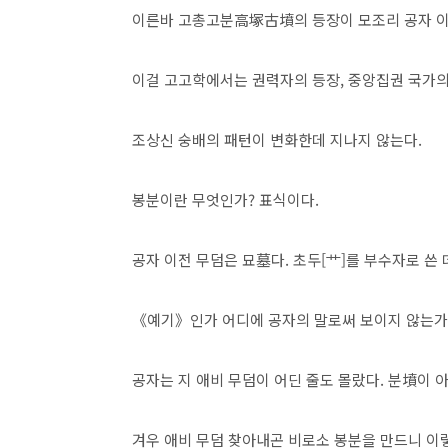
이른바 고총고분高塚古墳의 등장이 모조리 공자 이
이걸 고고학에서는 권력자의 등장, 중앙집권 국가의
조상신 숭배의 패턴이 변화한데 지나지 않는다.
봉분이란 무엇인가? 표식이다.
공자 이전 무덤은 묘墓다. 초두[艹]를 부수자로 쓴
《예기》인가 어디에 공자의 말로써 보이지 않는가
공자는 지 애비 무덤이 어딘 줄도 몰랐다. 분墳이 
겨우 애비 무덤 찾아내곤 비로소 봉분을 만드니 이