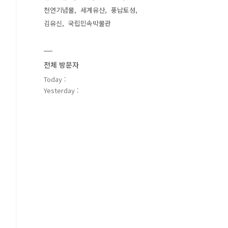
천연기념물
세계유산
풍납토성
김유신
국립민속박물관
전체 방문자
Today :
Yesterday :