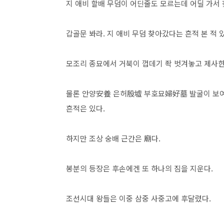
지 애비 할배 무덤이 어딘줄도 모르는데 어딜 가서
갑골문 봐라. 지 애비 무덤 찾아갔다는 흔적 본 적 
모조리 종묘에서 거북이 껍데기 좍 벗겨놓고 제사한
물론 안양安養 은허殷墟 부호묘婦好墓 발굴이 보여
흔적은 있다.
하지만 조상 숭배 근간은 廟다.
봉분의 등장은 후손에겐 또 하나의 짐을 지운다.
조선시대 왕들은 이중 삼중 사중고에 후달렸다.