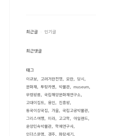
최근글
인기글
최근댓글
태그
이규보
고려거란전쟁
모란
당시
문화재
투탕카멘
박물관
museum
무령왕릉
국립해양문화재연구소
고대이집트
용인
진흥왕
동국이상국집
가을
국립고궁박물관
그리스여행
미라
고고학
아일랜드
온양민속박물관
학예연구사
인더스문명
경주
화랑세기