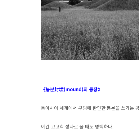
《봉분封墳(mound)의 등장》
동아시아 세계에서 무덤에 완연한 봉분을 쓰기는 공
이건 고고학 성과로 볼 때도 명백하다.