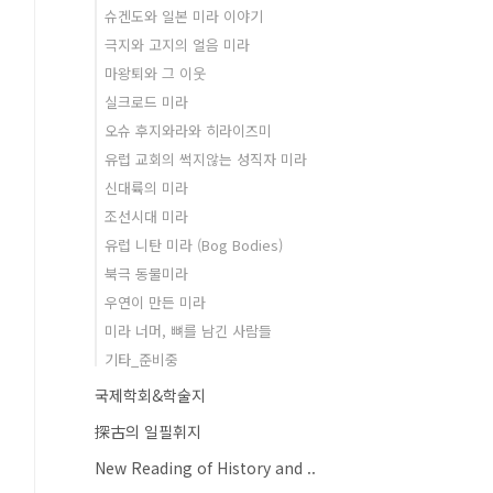
슈겐도와 일본 미라 이야기
극지와 고지의 얼음 미라
마왕퇴와 그 이웃
실크로드 미라
오슈 후지와라와 히라이즈미
유럽 교회의 썩지않는 성직자 미라
신대륙의 미라
조선시대 미라
유럽 니탄 미라 (Bog Bodies)
북극 동물미라
우연이 만든 미라
미라 너머, 뼈를 남긴 사람들
기타_준비중
국제학회&학술지
探古의 일필휘지
New Reading of History and ..