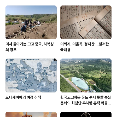
간 얼키설키한 관계, 곧 족보였고 둘째가 러시아어 특유의
애칭과 그 매치였다. 작금 도널드 트럼프 미국 행정부 부통
령을 마이크 펜스 Mike Pence 라 하거니와 mike는 마
이클 michael 애칭임은 요즘 초동급부도 아는 시대라 한
데 가족이나 친지끼리 부르는 러샤..
미쳐 돌아가는 고고 중국, 하북성
이퇴계, 이율곡, 정다산....철저한
의 경우
국내용
오디세이아의 여정 추적
한국고고학은 꿈도 꾸지 못할 홍산
문화의 최첨단 우하량 유적 박물관
[신화통신]