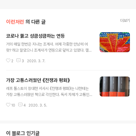
더보기
이런저런
의 다른 글
코로나 뚫고 성큼성큼하는 연등
글 내용
거의 매일 한번은 지나는 조계사. 어제 각중한 만남에 어
랏? 하고 말았으니 조계사가 연등으로 덮히고 있었다. 캘린
더를 뒤진다. 사월초파일이 그레고리우스력으로 언제던
2
3
2020. 3. 7.
가? 4월 30일이다 올핸 좀 빠르다. 조만간 윤달이 있겠다
싶다. 늘카야 하는 까닭이다. 그러고 보니 부처님오신날 코
앞이라 이미 절간은 그 준비에 들어간 모양이다. 코로나바
가장 고통스러웠던 《전쟁과 평화》
이러스로 어느 때보다 뒤숭한 싯타르타 생일상이 되지 않
글 내용
을까 싶다. 그때까진 이 난국이 좀 수그러들지 않겠냐 기대
레프 톨스토이 장대한 서사시 《전쟁과 평화》는 나한테는
하지만 모를 일이다. 그래도 이 우중충함에 울긋불긋 알록
가장 고통스러웠던 책으로 각인한다. 독서 자체가 고통인
달록한 공중을 보니 그런대로 기분은 좀 풀리다.
그런 기억 말이다. 나한테는 칸트보다, 헤겔보다 어려웠다.
10
4
2020. 3. 5.
이를 처음이자 마지막으로 완독한 때가 아마 대학 입학한
직후로 기억하거니와 요즘이야 위키피디아니 하는 사전을
보면 주요 등장인물 족보가 명확히 정리라도 된 자료를 손
쉽게 구하기라도 하지 그때야 그랬겠는가? 해독을 어렵게
만든 근원이 둘이었는데 첫째 그 무수한 등장인물과 그들
이 블로그 인기글