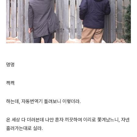
멍멍
켁켁
하는데, 자동번역기 돌려보니 이렇더라.
온 세상 다 더러븐데 나만 혼자 끼끗하여 이리로 쫓겨났느니, 자넨
흘러가는대로 살라.