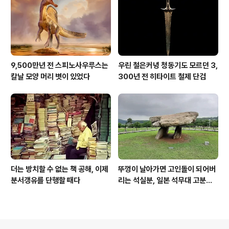
9,500만년 전 스피노사우루스는
우린 철은커녕 청동기도 모르던 3,
칼날 모양 머리 볏이 있었다
300년 전 히타이트 철제 단검
더는 방치할 수 없는 책 공해, 이제
뚜껑이 날아가면 고인돌이 되어버
분서갱유를 단행할 때다
리는 석실분, 일본 석무대 고분의
경우