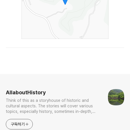
로그 정보
AllaboutHistory
Think of this as a storyhouse of historic and
cultural aspects. The stories will cover various
topics, especially history, sometimes in-depth,
sometimes with a light touch. One constant
approach will be to resist any common sense or
구독하기
generalized viewpoint