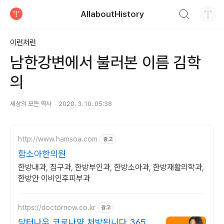
검색하기
AllaboutHistory
티스토리
이런저런
남한강변에서 불러본 이름 김학
의
세상의 모든 역사
2020. 3. 10. 05:38
http://www.hamsoa.com
광고
함소아한의원
한방내과, 침구과, 한방부인과, 한방소아과, 한방재활의학과,
한방안 이비인후피부과
https://doctornow.co.kr
광고
닥터나우 코로나약 처방됩니다 365일