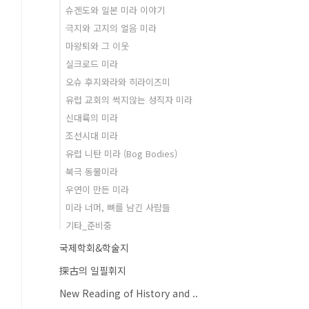
슈겐도와 일본 미라 이야기
극지와 고지의 얼음 미라
마왕퇴와 그 이웃
실크로드 미라
오슈 후지와라와 히라이즈미
유럽 교회의 썩지않는 성직자 미라
신대륙의 미라
조선시대 미라
유럽 니탄 미라 (Bog Bodies)
북극 동물미라
우연이 만든 미라
미라 너머, 뼈를 남긴 사람들
기타_준비중
국제학회&학술지
探古의 일필휘지
New Reading of History and ..