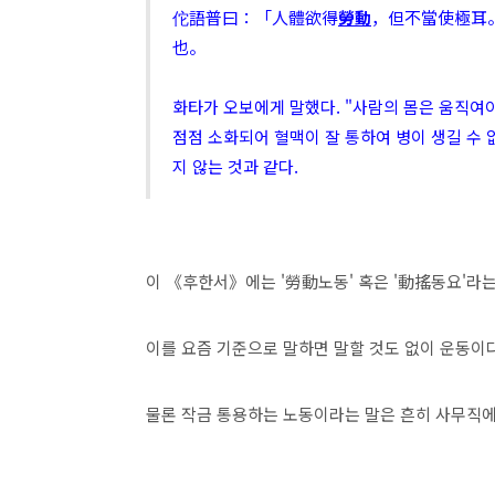
佗語普曰：「人體欲得
勞動
，但不當使極耳
也。
화타가 오보에게 말했다. "사람의 몸은 움직여
점점 소화되어 혈맥이 잘 통하여 병이 생길 수 
지 않는 것과 같다.
이 《후한서》에는 '勞動노동' 혹은 '動搖동요'라는
이를 요즘 기준으로 말하면 말할 것도 없이 운동이
물론 작금 통용하는 노동이라는 말은 흔히 사무직에 