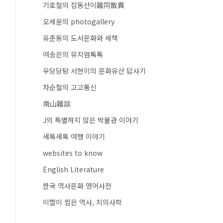
기호철의 잡동산이雜同散異
오세윤의 photogallery
유춘동의 도서문화와 세책
여송은의 뮤지엄톡톡
우당당탕 서현이의 문화유산 답사기
차순철의 고고통신
南山雜談
J의 특별하지 않은 박물관 이야기
새록새록 여행 이야기
websites to know
English Literature
한국 역사문화 영어사전
이빨이 씹은 역사, 치의사학