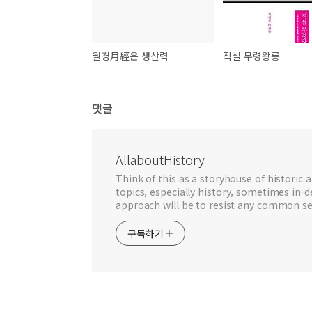
월경月經은 생산력
직설 무령왕릉
댓글
AllaboutHistory
Think of this as a storyhouse of historic a
topics, especially history, sometimes in-
approach will be to resist any common se
구독하기