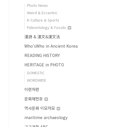
Photo News
Weird & Eccentric
K-Culture & Sports
Paleontology & Fossils
漢詩 & 漢文&漢文法
Who'sWho in Ancient Korea
READING HISTORY
HERITAGE in PHOTO
DOMESTIC
WORDWIDE
이런저런
문화재현장
역사문화 이모저모
maritime archaeology
고고과학 ABC