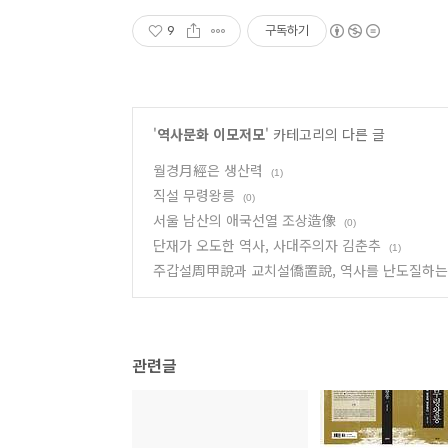
9
구독하기
'
역사문화 이모저모
' 카테고리의 다른 글
월경月經은 생산력
(1)
직설 무령왕릉
(0)
서울 남산의 애국선열 조상造像
(0)
단재가 오도한 역사, 사대주의자 김춘추
(1)
주갑설周甲說과 교치설僑置說, 역사를 난도질하는
관련글