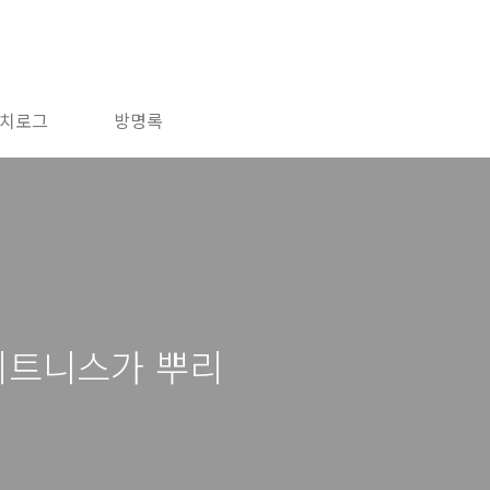
치로그
방명록
피트니스가 뿌리