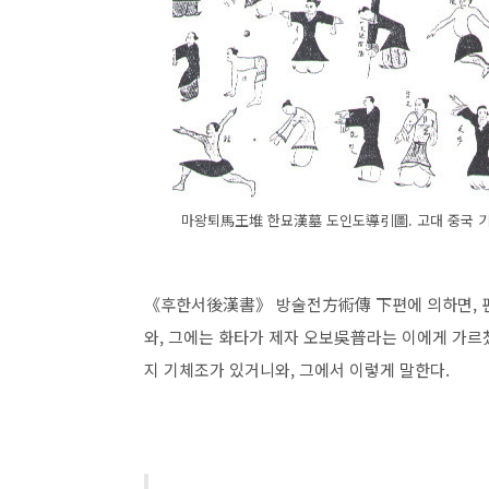
마왕퇴馬王堆 한묘漢墓 도인도導引圖. 고대 중국 기
《후한서後漢書》 방술전方術傳 下편에 의하면, 편
와, 그에는 화타가 제자 오보吳普라는 이에게 가르
지 기체조가 있거니와, 그에서 이렇게 말한다.