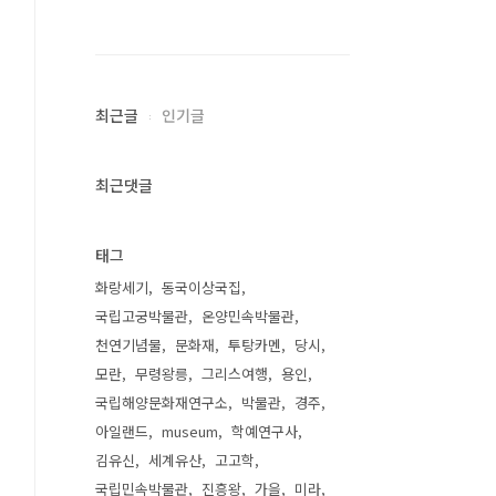
최근글
인기글
최근댓글
태그
화랑세기
동국이상국집
국립고궁박물관
온양민속박물관
천연기념물
문화재
투탕카멘
당시
모란
무령왕릉
그리스여행
용인
국립해양문화재연구소
박물관
경주
아일랜드
museum
학예연구사
김유신
세계유산
고고학
국립민속박물관
진흥왕
가을
미라