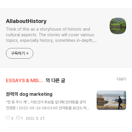
로그 정보
AllaboutHistory
Think of this as a storyhouse of historic and
cultural aspects. The stories will cover various
topics, especially history, sometimes in-depth,
sometimes with a light touch. One constant
approach will be to resist any common sense or
구독하기
generalized viewpoint
더보기
ESSAYS & MISCELLANIES
의 다른 글
권력의 dog marketing
글 내용
"한 표 주시 개"…지방선거 후보들 앞다퉈 반려동물 공약
천경환 / 2022-05-26 08:03:00 반려동물 보건소·엑스
포·추모공원…각양각색 '펫심 구애' 동물단체 "반복되는 헛
3
1
2022. 5. 27.
구호 보다 의지 갖추고 실행해야" ＂한 표 주시 개＂…지방
선거 후보들 앞다퉈 반려동물 공약 반려동물 보건소·엑스
포·추모공원…각양각색 ′펫심 구애′동물단체 ＂반복되는