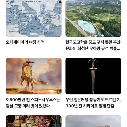
오디세이아의 여정 추적
한국고고학은 꿈도 꾸지 못할 홍산
문화의 최첨단 우하량 유적 박물관
[신화통신]
9,500만년 전 스피노사우루스는
우린 철은커녕 청동기도 모르던 3,
칼날 모양 머리 볏이 있었다
300년 전 히타이트 철제 단검