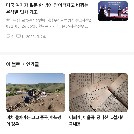
미국 여기자 질문 한 방에 얻어터지고 바뀌는
헛구호 보다 의지 갖추고 실행해야＂ (전국종합=연합뉴
스) 충북 청주에서 갈색 푸들 ′밥(Bob)′을 키우는 채 k-od
윤석열 인사 기조
글 내용
yssey.com 이게 분명 종래엔 없던 새로운 사회현상이라
尹대통령, 교육·복지장관에 여성 우선발탁 방침 송고시간2
그 직접 동인 중 하냐로 미국 문화도 뺄 수 없으니 매양 미
022-05-26 06:00 한지훈 기자 "남은 장·차관 전부 여
국 대통령 보면 개시키 딜꼬 나오는 각종 쇼를 하거니와 개
성으로 고려" 지시…인사 패러다임 전환 尹대통령, 교육·복
중 어떤 이는 사냥개 딜꼬 휴기지서 노는 장면을 부러 언론
4
1
2022. 5. 26.
지장관에 여성 우선발탁 방침 | 연합뉴스 (서울=연합뉴스)
에 노출하기도 ..
한지훈 이동환 기자 = 윤석열 대통령이 사회부총리 겸 교
육부 장관 후보자와 보건복지부 장관 후보자에 여성을 우
선 발탁할 방침이... www.yna.co.kr 오늘자 저와 같은 소
식을 접하고는 내가 피식 웃고 말았다. 예상대로였으니 말
이 블로그 인기글
이다. 미국 워싱턴포스트 여기자한테 한 방 얻어터지고는
저리 기조를 바꿀지 알았으니깐 말이다. 왜? 우린 딴 건 다
참아도 외신, 특히 미국 언론이 뭐라 깐족대는 거 참 못 참
거든? 저 윤석열은 현재까지 비치는 모습을 볼 적에 고집불
통이다. 그..
미쳐 돌아가는 고고 중국, 하북성
이퇴계, 이율곡, 정다산....철저한
의 경우
국내용