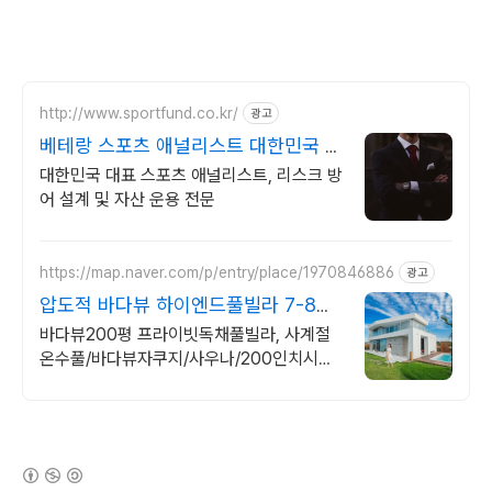
http://www.sportfund.co.kr/
광고
베테랑 스포츠 애널리스트 대한민국 1
순위 전력 분석가
대한민국 대표 스포츠 애널리스트, 리스크 방
어 설계 및 자산 운용 전문
https://map.naver.com/p/entry/place/1970846886
광고
압도적 바다뷰 하이엔드풀빌라 7-8월
한정 수영장 포함
바다뷰200평 프라이빗독채풀빌라, 사계절
온수풀/바다뷰자쿠지/사우나/200인치시네
마 바다뷰 자쿠지 상시 무료, 7-8월 한정 수
영장포함, 핀란드식 사우나,200평정원
(새창열림)