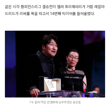
같은 시각 챔피언스리그 결승전이 열려 프리메라리가 거함 레알마
드리드가 리버풀 목을 따고서 14번째 빅이어를 들어올렸다.
7수 끝에 먹은 칸영화제 남우주연상 송강호