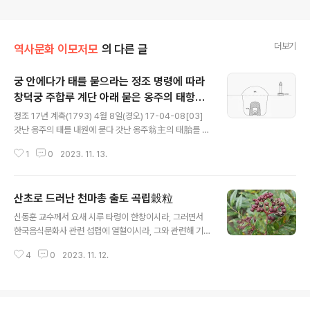
더보기
역사문화 이모저모
의 다른 글
궁 안에다가 태를 묻으라는 정조 명령에 따라
창덕궁 주합루 계단 아래 묻은 옹주의 태항아
글 내용
리
정조 17년 계축(1793) 4월 8일(경오) 17-04-08[03]
갓난 옹주의 태를 내원에 묻다 갓난 옹주翁主의 태胎를 내
원內苑에 묻었다. 우리 나라의 옛 고사에 왕자나 공주·옹주
1
0
2023. 11. 13.
가 태어날 때마다 유사有司가 태를 묻을 곳 세 곳을 갖추어
올려 낙점을 받아서 안태사安胎使를 보내 묻곤 하였다. 그
런데 영종 갑술년에는 명하여 군주郡主의 태를 묻을 적에
산초로 드러난 천마총 출토 곡립穀粒
안태사를 보내지 말고 다만 중관中官을 시켜 가 묻도록 하
글 내용
였다. 그러다가 을유년에 태를 담은 석함石函을 경복궁의
신동훈 교수께서 요새 시루 타령이 한창이시라, 그러면서
북쪽 성 안에서 얻고서야 비로소 중엽 이전의 옛 규례는 내
한국음식문화사 관련 섭렵에 열혈이시라, 그와 관련해 기
원에 묻었음을 알았다. 그리고는 명하여 앞으로 태를 묻을
억에 남는 내 글 중 하나로 경주 천마총 산초를 새삼 거론하
때는 반드시 내원의 정결한 땅에 묻도록 하였었다. 그런데
4
0
2023. 11. 12.
고자 한다. 문제의 글은 지금은 충북사학회로 이름을 바꾼
이 때에 이르러 유사가 옹주의 태 묻을 의식 절차를 품하자,
충북대학교 사학회에서 내는 역사학 전문잡지로 당시 내가
상이 선왕조의 수..
이 글을 투고한 2009년 무렵만 해도 명맥 유지가 위태로
울 때라, 서울역사박물관에 근무하다 제주대학교로 옮긴