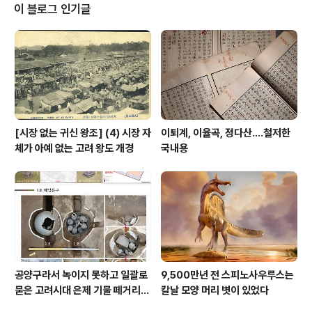
충북대 사학과 출신 김영관 교수(얼마 뒤 충북대 사학과로
이 블로그 인기글
옮겼다)가 그걸 살리겠다고 동분서주할 때라, 나한테까지
논문 제출 의뢰가 왔었던 것이니그 무렵 이 잡지에 두세편
논문을 거푸 투고한 계기가 김 교수와의 이런 인연에서 비
롯되었음을 위선 밝혀둔다. 문제의 논문 서지사항은 아래
와 같다. 설림(說林) : 천마총(天馬塚..
[시장 없는 귀신 왕조] (4) 시장 자
이퇴계, 이율곡, 정다산....철저한
체가 아예 없는 고려 왕도 개경
국내용
공양구라서 녹이지 못하고 일괄로
9,500만년 전 스피노사우루스는
묻은 고려시대 은제 기물 떼거리로
칼날 모양 머리 볏이 있었다
여주서 발견