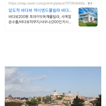
https://map.naver.com/p/entry/place/1970846886
광고
압도적 바다뷰 하이엔드풀빌라 바다뷰
자쿠지 상시 무료
바다뷰200평 프라이빗독채풀빌라, 사계절
온수풀/바다뷰자쿠지/사우나/200인치시네
마 바다뷰 자쿠지 상시 무료, 7-8월 한정 수
영장포함, 핀란드식 사우나,200평정원