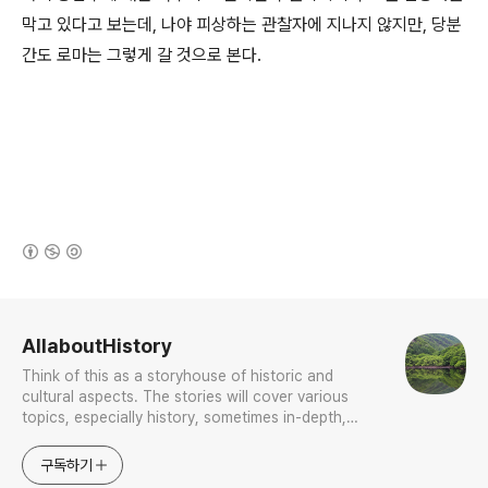
막고 있다고 보는데, 나야 피상하는 관찰자에 지나지 않지만, 당분
간도 로마는 그렇게 갈 것으로 본다.
(새창열림)
로그 정보
AllaboutHistory
Think of this as a storyhouse of historic and
cultural aspects. The stories will cover various
topics, especially history, sometimes in-depth,
sometimes with a light touch. One constant
approach will be to resist any common sense or
구독하기
generalized viewpoint