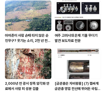
아마존이 사람 손때 타지 않은 순
여주 고려시대 은제 기물 무더기
진무구? 웃기는 소리, 2천 년 전에
발견 보도자료 전문
이미 사람 바글바글
2,000년 전 광서 장족 암각화 안
[금관총은 자비왕릉] (7) 잽싸게
료에서 사람 피 성분 검출
금관총 영업 전선에 뛰어든 국립박
물관, 하지만 잘못 고른 영업사원