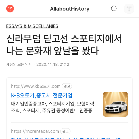
검색하기
AllaboutHistory
티스토리
ESSAYS & MISCELLANIES
신라무덤 딛고선 스포티지에서
나는 문화재 앞날을 봤다
세상의 모든 역사
2020. 11. 18. 21:12
http://www.kb오토카.com
광고
K-B오토카,중고차 전문기업
대기업인증중고차, 스포티지기업, 보험이력
조회, 스포티지, 주유권 증정이벤트 인증중고
차 7만대이상! 찾아가는 홈서비스! 낮은 할부
이자율, 24시간실매물전산연동
https://rncrentacar.com
광고