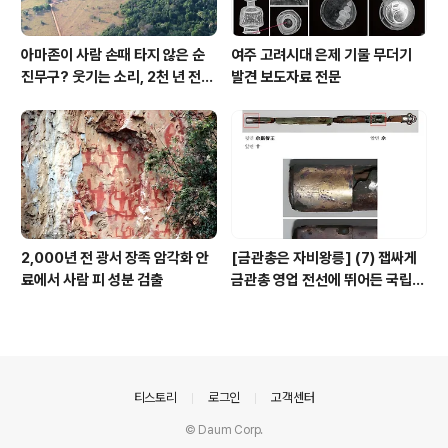
아마존이 사람 손때 타지 않은 순
여주 고려시대 은제 기물 무더기
진무구? 웃기는 소리, 2천 년 전에
발견 보도자료 전문
이미 사람 바글바글
2,000년 전 광서 장족 암각화 안
[금관총은 자비왕릉] (7) 잽싸게
료에서 사람 피 성분 검출
금관총 영업 전선에 뛰어든 국립박
물관, 하지만 잘못 고른 영업사원
의안내
티스토리
로그인
고객센터
© Daum Corp.