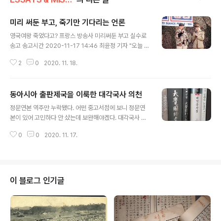
미리 써둔 부고, 죽기만 기다리는 언론
글 내용
영국여왕 죽었다고? 프랑스 방송사 미리써둔 부고 실수로
송고 송고시간 2020-11-17 14:46 최윤정 기자 "오늘 아
침 영국은 고아…군주 상실에 국민 애도" 무더기 거짓부
2
0
2020. 11. 18.
고…펠레·카터·퍼거슨 등에게도 결례 영국여왕 죽었다고?
프랑스 방송사 미리써둔 부고 실수로 송고 | 연합뉴스 영국
여왕 죽었다고? 프랑스 방송사 미리써둔 부고 실수로 송고,
동아시아 출판제국을 이룩한 대각국사 의천
최윤정기자, 국제뉴스 (송고시간 2020-11-17 14:46) w
글 내용
ww.yna.co.kr 시대를 풍미한 코미디언 봅 호프 Bob Ho
정문연본 역주만 누락됐다. 어떤 중고서점에 보니 정문연
pe 는 1903년 5월 29일생이라, 물경 백수를 하시고는 2
본이 있어 고민하다 안 샀는데 보완해야겠다. 대각국사 의
003년 7월 27일에 공식으로 가시었다. 워낙에나 유명하
천은 한중 문화교류사 측면에서, 특히 그에서 돈이 얼마나
신 분인 데다가 워낙에나 장수를 하셨으니, 이런 분만큼 언
0
0
2020. 11. 17.
중요한 구실을 하는지에서 매우 특이하다. 의천은 돈으로
론이 제발 죽어주었으면 하고 간절히 바란 사람도 드물다...
동아시아 세계를 주름잡았다. 막강한 부를 바탕으로 출판
제국을 이룩했다. 그가 운영한 교장도감敎藏都監은 당대
중화서국이요 이와나미서점이며 펭귄북스였다. 필요한 목
판은 중국에 oem방식으로 주문제작해 조달키도 했다. 은
이 블로그 인기글
삼천량을 주고 매집한 경판 사건은 하필 동파 소식에게 적
발되어 그가 격렬한 항만 쇄국 정책을 주장하는 빌미가 되
기도 했다. (2016. 11. 17)