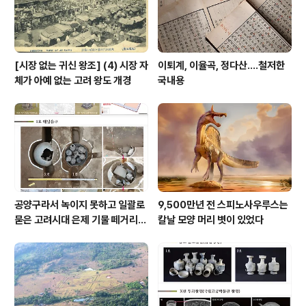
[시장 없는 귀신 왕조] (4) 시장 자
이퇴계, 이율곡, 정다산....철저한
체가 아예 없는 고려 왕도 개경
국내용
공양구라서 녹이지 못하고 일괄로
9,500만년 전 스피노사우루스는
묻은 고려시대 은제 기물 떼거리로
칼날 모양 머리 볏이 있었다
여주서 발견