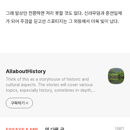
그래 발상만 전환하면 저리 못할 것도 없다. 신라무덤과 혼연일체
가 되어 주검을 딛고선 스포티지는 그 뫼등에서 더욱 빛이 났다.
로그 정보
AllaboutHistory
Think of this as a storyhouse of historic and
cultural aspects. The stories will cover various
topics, especially history, sometimes in-depth,
sometimes with a light touch. One constant
approach will be to resist any common sense or
구독하기
generalized viewpoint
더보기
ESSAYS & MISCELLANIES
의 다른 글