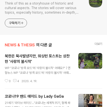
Think of this as a storyhouse of historic and
cultural aspects. The stories will cover various
topics, especially history, sometimes in-depth,
sometimes with a light touch. One constant
approach will be to resist any common sense or
구독하기
generalized viewpoint
더보기
NEWS & THESIS
의 다른 글
북한은 묵사발냈지만, 워싱턴 포스트는 상찬
한 '사랑의 불시착'
글 내용
WP "코로나 '방콕 모드'에 '사랑의 불시착' 어때요?" | 연
합뉴스 WP "코로나 '방콕 모드'에 '사랑의 불시착' 어때
요?", 김서영기자, 국제뉴스 (송고시간 2020-04-17 16:
0
4
2020. 4. 19.
58) www.yna.co.kr 알고 보면 암것도 아닌데 그 이름 때
문에 괜히 주눅드는 그런 상품이 있다. 뉴욕 타임스랑 워싱
턴 포스트가 대표적이라, 실상 이들은 로컬 뉴스페이퍼에
코로나19 밴드 에이드 by Lady GaGa
지나지 않아서, 뉴욕 지역 신문, 워싱턴 지역 신문에 지나지
글 내용
않는다. 뭐, 그렇다 해서 전국지가 더 영향력이 큰가 하면
21세기 '라이브 에이드'…"코로나는 세계적 위기, 함께 싸
그렇지는 아니해서, 저 친구들 실상 유가부수 따져봐도 몇