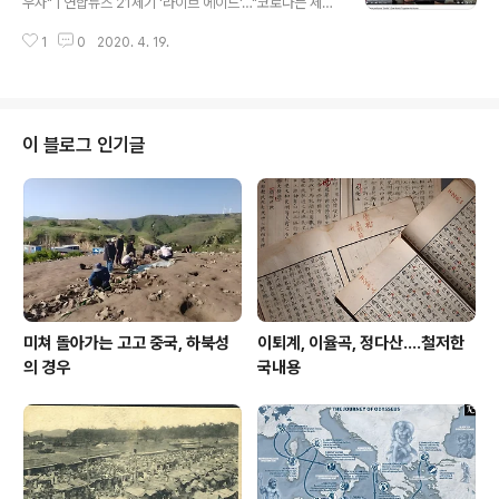
우자" | 연합뉴스 21세기 '라이브 에이드'…"코로나는 세계
십만부 될라나? 괜히 주눅 들 필요가 없다. 그런 지역지가
적 위기, 함께 싸우자", 오보람기자, 문화뉴스 (송고시간 2
코로나19 확산에 따른 방콕족을 위해 추천한 방송콘텐츠
1
0
2020. 4. 19.
020-04-19 13:43) www.yna.co.kr 맨 얼굴을 잘 드러
중에 저 사랑의 불시착이 포함되었다나 어쨌다나 해서 ..
내지 않던 레이디 가가가 요새는 부쩍부쩍 저런 모습으로
자주 나타난다. 외모 콤플렉스 이런 게 있었다는 그런 비스
무리한 인터뷰를 읽은 듯도 한데, 암튼 이번에 큰 일을 했
다. 아프리카 기아를 돕기 위한 Band Aide 혹은 We are
이 블로그 인기글
the World 에 버금하는 기획을 이참에 한 모양이라, 그 취
지가 좋고 그래서인지 참여자 면면이 화려하기만 하다. 참
여 가수들은 선곡에 이 자리가 코로나19로 고통받는 사람
들과 그것과 최일선에서 싸우는 의료진을 위한다..
미쳐 돌아가는 고고 중국, 하북성
이퇴계, 이율곡, 정다산....철저한
의 경우
국내용