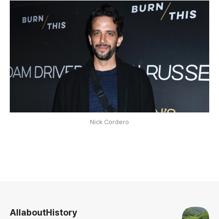
Nick Cordero
로그 정보
AllaboutHistory