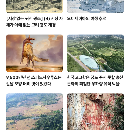
[시장 없는 귀신 왕조] (4) 시장 자
오디세이아의 여정 추적
체가 아예 없는 고려 왕도 개경
9,500만년 전 스피노사우루스는
한국고고학은 꿈도 꾸지 못할 홍산
칼날 모양 머리 볏이 있었다
문화의 최첨단 우하량 유적 박물관
[신화통신]