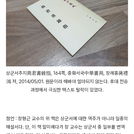
상군서추지商君書錐指, 164쪽, 중화서국中華書局, 장례홍蔣禮
鴻 저, 2014/05/01. 원문이라 해봐야 얼마되지 않는다. 후대 전승
과정에서 극심한 텍스트 탈락이 있었다.
첨언 : 장형근 교수의 위 책은 상군서에 대한 역주가 아니라 일종의
해설서다. 단, 이 책 말미에다가 장 교수는 상군서 중 일부를 번역