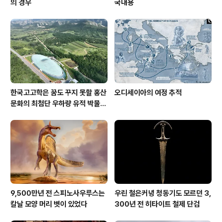
의 경우
국내용
한국고고학은 꿈도 꾸지 못할 홍산
오디세이아의 여정 추적
문화의 최첨단 우하량 유적 박물관
[신화통신]
9,500만년 전 스피노사우루스는
우린 철은커녕 청동기도 모르던 3,
칼날 모양 머리 볏이 있었다
300년 전 히타이트 철제 단검