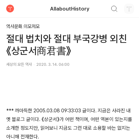
검색하기
AllaboutHistory
티스토리
역사문화 이모저모
절대 법치와 절대 부국강병 외친
《상군서商君書》
세상의 모든 역사
2020. 3. 14. 06:00
*** 까마득한 2005.03.08 09:33:03 글이다. 지금은 사라진 내
옛 블로그 글이다. 《상군서》가 어떤 책이며, 어떤 역본이 있는지를
소개한 정도지만, 읽어보니 지금도 그런 대로 소용할 바는 없지는
아니해 전재한다.