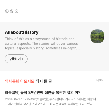
(새창열림)
로그 정보
AllaboutHistory
Think of this as a storyhouse of historic and
cultural aspects. The stories will cover various
topics, especially history, sometimes in-depth,
sometimes with a light touch. One constant
approach will be to resist any common sense or
구독하기
generalized viewpoint
더보기
역사문화 이모저모
의 다른 글
최송설당, 몰적 89년만에 집안을 복권한 철의 여인
글 내용
2004. 06.17 07:06:09(서울=연합뉴스) 김태식 기자 = "그때 나는 바람 타
고 씨가 날아와 생겨난 소나무였다. 그때 나는 암벽에 뿌리박은 소나무였다. 혼
자 떠돌아다니며 한양에 살 때는 겨울철 고개 위에서 외롭게 살아가는 소나무였