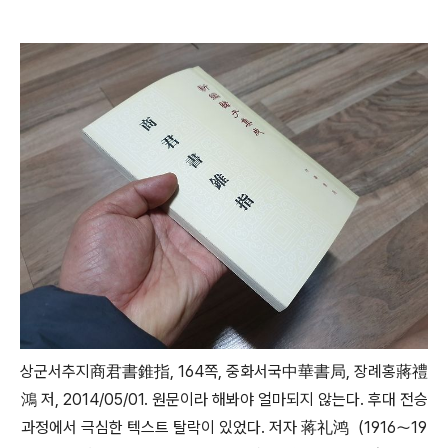
상군서추지商君書錐指, 164쪽, 중화서국中華書局, 장례홍蔣禮
鴻 저, 2014/05/01. 원문이라 해봐야 얼마되지 않는다. 후대 전승
과정에서 극심한 텍스트 탈락이 있었다. 저자 蒋礼鸿（1916～19