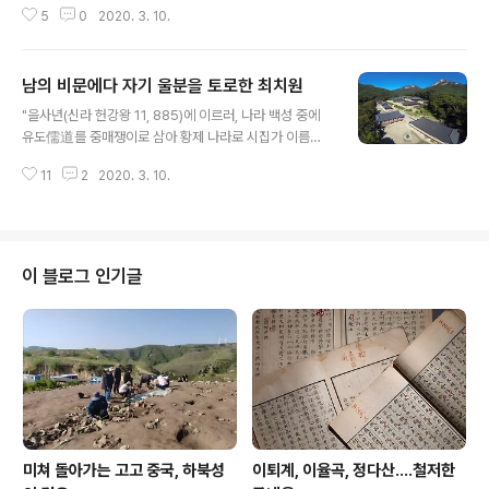
5
0
2020. 3. 10.
다. 시원스레 선조님들 한을 풀고 따뜻한 봄날을 되찾으니, 그때 나는 임금님 은
혜를 입은 늙은 소나무였다" 그러면서 이 여인은 그의 일생을 눈(雪)에 비유하
기도 했다. 그래서일까? 말년에 전재산을 쾌척해 1931년 김천고등보통학교(현
남의 비문에다 자기 울분을 토로한 최치원
김천중고교)를 설립하게 되는 이 여인은 58세 때인 1912년 8월 경성 무교동
글 내용
(현재의 코오롱빌딩 자리)에 저택을 설립하고는 당호(堂號)를 송설당(松雪堂)
"을사년(신라 헌강왕 11, 885)에 이르러, 나라 백성 중에
이라 했다. 1855년(철종 6년) 금산군(金山郡.경북 김천)에서 홍경래의 난에
유도儒道를 중매쟁이로 삼아 황제 나라로 시집가 이름을
멸..
계륜桂輪에 높이 걸고 관직이 주하사柱下史에 오른 이가
11
2
2020. 3. 10.
있어 이름을 최치원崔致遠이라 하니, 唐 황제(희종·僖
宗-인용자)의 조서詔書를 두 손에 받들었는가 하면, 회왕
淮王(고변·高騈-인용자)이 준 의단衣段을 함께 가져 오
니, 비록 이 영광 봉황이 날아다닌 일엔 부끄러우나, 학이
돌아온 일엔 자못 비길 만 하리라." 최치원은 지금의 경북
이 블로그 인기글
문경 봉암사에 남은 대당 신라 고 봉암산사교휘 지증대사
적조지탑 비명 병서 大唐新羅國故鳳巖山寺敎諡智證
大幷序 에서 자신을 이렇게 소개했다. 한마디로 나는 당나
라 대국에서 가서 출세했다 이거다. 이런 그의 신라 귀환을
그 자신은 금의환향으로 보았다. 비록 그의 귀국..
미쳐 돌아가는 고고 중국, 하북성
이퇴계, 이율곡, 정다산....철저한