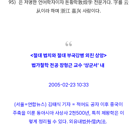
95）은 저명한 언어학자이자 돈황학敦煌学 전문가다. 字를 云
从이라 하며 浙江 嘉兴 사람이다.
<절대 법치와 절대 부국강병 외친 상앙>
법가철학 전공 장형근 교수 ‘상군서’ 내
2005-02-23 10:33
(서울=연합뉴스) 김태식 기자 = 적어도 공자 이후 중국이
주축을 이룬 동아시아 사상사 2천500년, 특히 제왕학은 이
렇게 정리될 수 있다. 외유내법外儒內法.