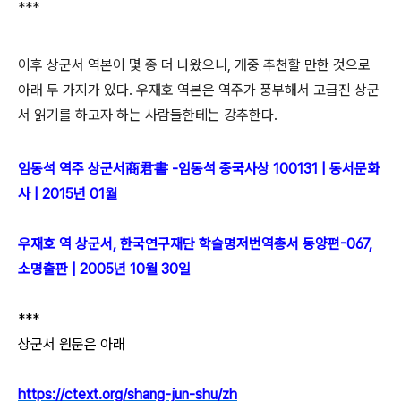
***
이후 상군서 역본이 몇 종 더 나왔으니, 개중 추천할 만한 것으로
아래 두 가지가 있다. 우재호 역본은 역주가 풍부해서 고급진 상군
서 읽기를 하고자 하는 사람들한테는 강추한다.
임동석 역주 상군서商君書 -임동석 중국사상 100131 | 동서문화
사 | 2015년 01월
우재호 역 상군서, 한국연구재단 학술명저번역총서 동양편-067,
소명출판 | 2005년 10월 30일
***
상군서 원문은 아래
https://ctext.org/shang-jun-shu/zh