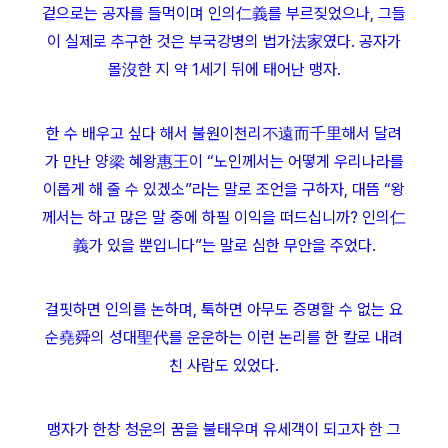
겉으로는 공자를 들먹이며 인의仁義를 부르짖었으나, 그들
이 실제로 추구한 것은 부국강병의 법가法家였다. 공자가
몰沒한 지 약 1세기 뒤에 태어난 맹자.
한 수 배우고 싶다 해서 불원이천리不遠而千里해서 달려
가 만난 양梁 혜왕惠王이 “노인께서는 어떻게 우리나라를
이롭게 해 줄 수 있겠소”라는 말로 조언을 구하자, 대뜸 “왕
께서는 하고 많은 말 중에 하필 이익을 떠드십니까? 인의仁
義가 있을 뿐입니다”는 말로 심한 무안을 주었다.
걸핏하면 인의를 논하며, 툭하면 아무도 증명할 수 없는 요
순堯舜의 성대聖代를 운운하는 이런 논리를 한 칼로 내려
친 사람도 있었다.
맹자가 한창 청운의 꿈을 불태우며 유세객이 되고자 한 그