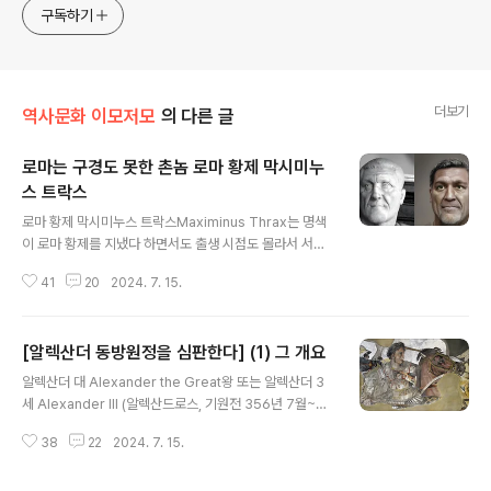
approach will be to resist any common sense or
구독하기
generalized viewpoint
더보기
역사문화 이모저모
의 다른 글
로마는 구경도 못한 촌놈 로마 황제 막시미누
스 트락스
글 내용
로마 황제 막시미누스 트락스Maximinus Thrax는 명색
이 로마 황제를 지냈다 하면서도 출생 시점도 몰라서 서기
173년 무렵이 아닌가 하거니와, 죽은 시점은 분명해서 서
41
20
2024. 7. 15.
기 238년 6월에 훅 갔다. 것도 뒤에서 보듯이 뻘짓하다 갔
다. 로마 황제 내력이 이렇다는 것은 그 출신이 비천하기 때
문이다. 그는 잠깐 황제로 있었다. 235년 부하들한테 엎혀
[알렉산더 동방원정을 심판한다] (1) 그 개요
서 느닷없이 황제가 되었다가 238년에 훅 갔다. 믿기지 않
글 내용
지만 그는 사병 출신 첫 로마 황제다. 나아가 초대 옥타비아
알렉산더 대 Alexander the Great왕 또는 알렉산더 3
누스 이래 로마 왕정에서 첫 번째 바바리안 야만인 출신 황
세 Alexander III (알렉산드로스, 기원전 356년 7월~기
제다. 세 번째는 더 요상한데 살아 생전 로마 제국 수도 로
원전 323년 6월)는 마케도니아Macedonia 왕(재위 33
마는 구경도 못한 첫 번째 황제다. 도대체 어찌된 셈일까?
38
22
2024. 7. 15.
6~323)이자 고대의 가장 위대한 군사 지도자 중 한 명이
가이유스 율리우스 베루스 트락스Gaius Julius Verus
었다. 필리포스 2세 아들인 그는 아리스토텔레스 지도를
는..