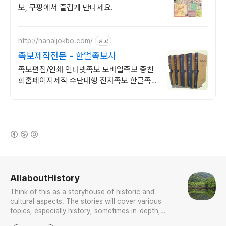
보, 쿠팡에서 즐겁게 만나세요.
http://hanaljokbo.com/
광고
족보제작전문 - 한얼족보사
족보편집/인쇄 인터넷족보 모바일족보 종친
회홈페이지제작 수단대행 전자족보 한글족
보 "어려운 족보제작 - '족보제작 일괄대행
서비스'를 이용해보세요."
(새창열림)
로그 정보
AllaboutHistory
Think of this as a storyhouse of historic and
cultural aspects. The stories will cover various
topics, especially history, sometimes in-depth,
sometimes with a light touch. One constant