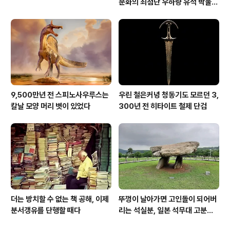
문화의 최첨단 우하량 유적 박물관
[신화통신]
9,500만년 전 스피노사우루스는
우린 철은커녕 청동기도 모르던 3,
칼날 모양 머리 볏이 있었다
300년 전 히타이트 철제 단검
더는 방치할 수 없는 책 공해, 이제
뚜껑이 날아가면 고인돌이 되어버
분서갱유를 단행할 때다
리는 석실분, 일본 석무대 고분의
경우