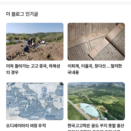
받았으며 일찍부터 군사 천재성을 발휘하여 18세에 카이
로네이아Chaeronea 전투에서 승리하는 데 도움을 주었
다. 기원전 336년 암살된 아버지 뒤를 이어 즉위해서는 테
이 블로그 인기글
살리아Thessaly와 트라키아Thrace를 빠르게 정복하고
신전과 핀다르 집house of Pindar을 제외하고는 테베T
hebes를 잔인하게 파괴했다. 이 가혹한 방법을 본 다른
그리스 국가들이 굴복했다. 기원전 334년에는 페..
미쳐 돌아가는 고고 중국, 하북성
이퇴계, 이율곡, 정다산....철저한
의 경우
국내용
오디세이아의 여정 추적
한국고고학은 꿈도 꾸지 못할 홍산