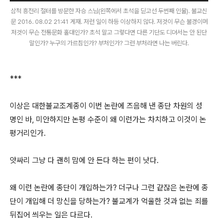
삼척 흥전리 절터를 방문한 자승 스님(왼쪽에서 초석을 딛고선 두번째 인물). 불교신
문 2016. 08.02 21:41 게재. 저런 일이 하등 이상하지 않다. 저것이 무슨 불경이며
저것이 무슨 전통문화 홀대인가? 초석 말고 그렇다면 다른 기단도 디뎌서는 안 된단
말인가? 누구의 가르침인가? 부처인가? 그런 부처라면 나는 버린다.
***
이상은 대한불교조계종이 이번 논란에 즈음해 낸 종단 차원의 성
명인 바, 미안하지만 논평 수준이 왜 이런가는 차치하고 이것이 논
평거리인가.
앗싸리 그냥 다 괜히 맘에 안 든다 하는 편이 낫다.
왜 이런 논란에 종단이 개입하는가? 더구나 그런 같잖은 논란에 종
단이 개입해 더 망신을 당하는가? 불교계가 억울한 것과 없는 죄를
뒤집어 씌우는 일은 다르다.