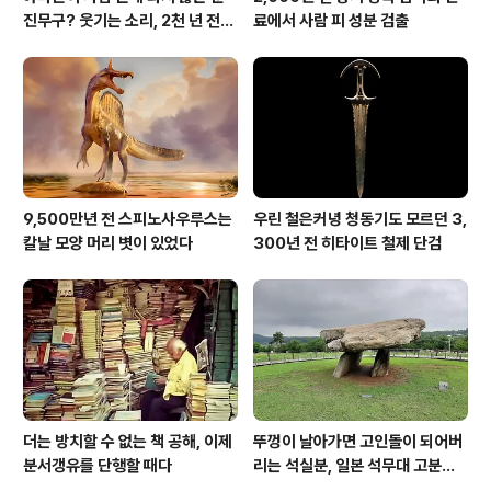
진무구? 웃기는 소리, 2천 년 전에
료에서 사람 피 성분 검출
이미 사람 바글바글
9,500만년 전 스피노사우루스는
우린 철은커녕 청동기도 모르던 3,
칼날 모양 머리 볏이 있었다
300년 전 히타이트 철제 단검
더는 방치할 수 없는 책 공해, 이제
뚜껑이 날아가면 고인돌이 되어버
분서갱유를 단행할 때다
리는 석실분, 일본 석무대 고분의
경우