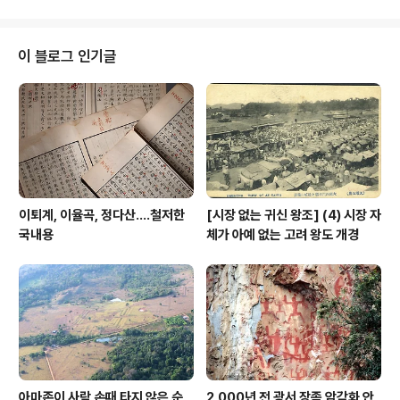
0월 9일까지 전시되는 일본 불교조각품들은 12∼13세기
에 제작한 것으로 추정된다. 12세기 '목조대일여래좌상'과
'목조아미타여래좌상', 13세기 '목조아미타여래입상' 등을
이 블로그 인기글
선보인다. 국립중앙박물관, 12∼13세기 일본 불교조각품
5점 공개 국립중앙박물관, 12∼13세기 일본 불교조각품 5
점 공개세계문화관 일본실·동남아시아실 개편(서울=연합
뉴스) 박상현 기자 = 국립중앙박물관은 일본 도쿄국립박물
관이 소장한 일본 불교조각품 5 k-..
이퇴계, 이율곡, 정다산....철저한
[시장 없는 귀신 왕조] (4) 시장 자
국내용
체가 아예 없는 고려 왕도 개경
아마존이 사람 손때 타지 않은 순
2,000년 전 광서 장족 암각화 안