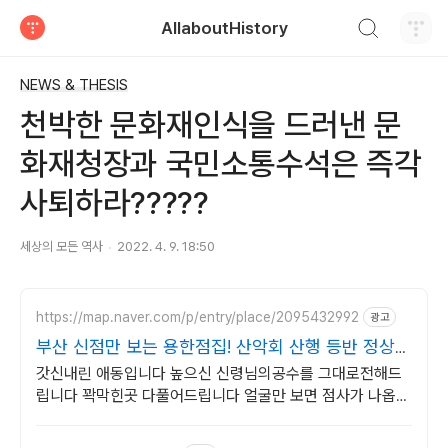
검색하기
AllaboutHistory
티스토리
NEWS & THESIS
천박한 문화재인식을 드러낸 문
화재청장과 국민소통수석은 즉각
사퇴하라?????
세상의 모든 역사
2022. 4. 9. 18:50
https://map.naver.com/p/entry/place/2095432992
광고
부산 신점만 보는 용한점집! 산악회 산행 등반 정상등
정
갓신내린 애동입니다 높으신 신령님의공수를 그대로전해드
립니다 꽉막힌곳 다풀어드립니다 얼굴만 보면 점사가 나옵니
다 향만 켜주세요 신의 말씀을 그대로 전해 드리겠습니다