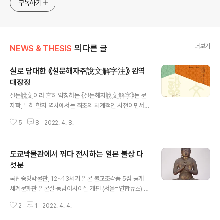
approach will be to resist any common sense or
구독하기
generalized viewpoint
더보기
NEWS & THESIS
의 다른 글
실로 담대한 《설문해자주說文解字注》 완역
대장정
글 내용
설문說文이라 흔히 약칭하는 《설문해자說文解字》는 문
자학, 특히 한자 역사에서는 최초의 체계적인 사전이면서
당시까지 알려진 9천353자를 부수로 분류했다는 점에서
5
8
2022. 4. 8.
혁명적 저작이었다. 이 설문이 출현함으로써 그 이전 골머
리를 앓았던 청각 중심 음성 시대가 비로소 막을 내리고 시
각 중심 문자 시대가 개막했다. 설문 이전에는 닐리리 짬뽕
도쿄박물관에서 꿔다 전시하는 일본 불상 다
이라, 음만 같으면 이 글자 저 글자 다 갖다 써서, 당시야 이
해에 크게 문제가 되진 않았겠지만 2천 년이 흐른 지금은
섯분
글 내용
골머리를 앓게 되니, 이걸 끝낸 것이 설문이었다. 설문은 한
국립중앙박물관, 12∼13세기 일본 불교조각품 5점 공개
글자에 대해서 특정한 의미를 부여하고 한정했으니, 그 범
세계문화관 일본실·동남아시아실 개편 (서울=연합뉴스) 박
위를 벗어나지 못하게 문자의 무한확장성에 쐐기를 박아버
상현 기자 = 국립중앙박물관은 일본 도쿄국립박물관이 소
렸다. 《설문해자주說文解字注》는 문자학에서 설문이 미
2
1
2022. 4. 4.
장한 일본 불교조각품 5점을 5일부터 상설전시실 3층 세
국 독립혁명서라면, 프랑스 인권선언서에 ..
계문화관 일본실에서 특별 공개한다고 4일 밝혔다. 내년 1