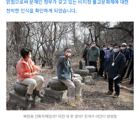
밝힘으로써 문재인 정부가 갖고 있는 비지정 불교문화재에 대한
천박한 인식을 확인하게 되었습니다.
복원용 건축자재잖아? 저런 데 못 앉어? 웃겨서 어안이 벙벙함