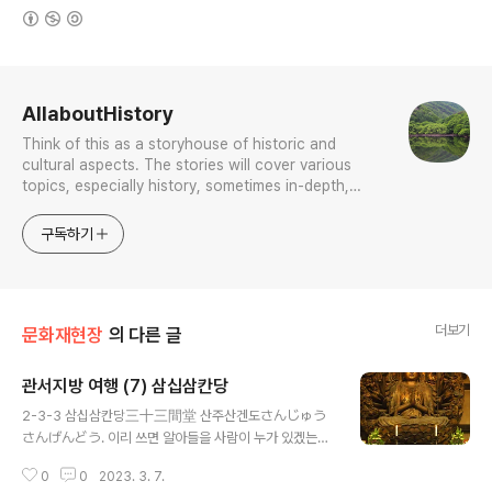
(새창열림)
로그 정보
AllaboutHistory
Think of this as a storyhouse of historic and
cultural aspects. The stories will cover various
topics, especially history, sometimes in-depth,
sometimes with a light touch. One constant
approach will be to resist any common sense or
구독하기
generalized viewpoint
더보기
문화재현장
의 다른 글
관서지방 여행 (7) 삼십삼칸당
글 내용
2-3-3 삼십삼칸당三十三間堂 산주산겐도さんじゅう
さんげんどう. 이리 쓰면 알아들을 사람이 누가 있겠는
가? 三十三間堂이라 삼십삼칸당이다. 이름으로 보아 33
0
0
2023. 3. 7.
칸 건물이라는 뜻이다. 이를 위해 무엇보다 칸이라는 개념