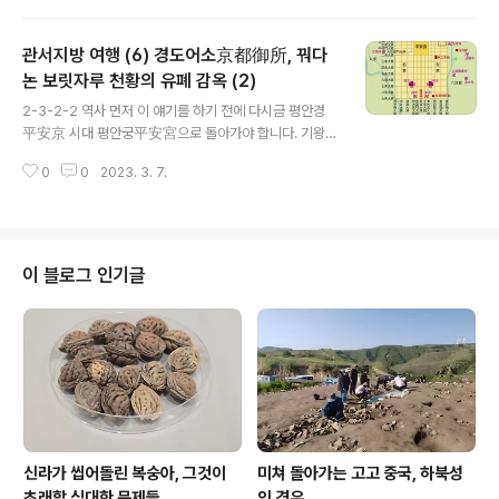
을 확인할 필요가 있다. 우선 칸이라는 말은 間으로, 건물
이 몇 칸이라고 할 때는 간이 아니라 칸으로 발음한다. 칸,
관서지방 여행 (6) 경도어소京都御所, 꿔다
글자 그대로 공간 space를 의미한다. 이 칸은 오직 동아시
아 목조건축에서만 해당한다. 그것도 건물 기둥을 기준으
논 보릿자루 천황의 유폐 감옥 (2)
글 내용
로 성립한다. 그 건물 기둥도 작은 기둥이 아니라 주기둥이
2-3-2-2 역사 먼저 이 얘기를 하기 전에 다시금 평안경
라 할 만한 것만을 대상으로 한다. 칸은 이런 主기둥과 다
平安京 시대 평안궁平安宮으로 돌아가야 합니다. 기왕이
른 주기둥 사이 숫자다. 어떤 건물이 몇 칸인가는 이 주기둥
면 현재의 경도어소京都御所가 함께 표시된 지도를 봐야
총 숫자에서 1를 빼면 된다. 다시 말해 주기둥이 10개면 9
0
0
2023. 3. 7.
합니다. 아래가 그것입니다. 오른쪽 상단에 현재의 어소가
칸이고, 5개면 4칸이다. 흔히 건..
있습니다. 현재의 경도어소와 평안경 시대 평안궁을 비교
해야 하는 까닭은 그것이 천황의 황궁 선후이기 때문입니
다. 다시 말해 일본이 경도京都로 천도한 이래 초반기 한동
안, 대략 600년 간 황궁은 저 평안궁이었다가 우리네 고려
이 블로그 인기글
시대 후기인 14세기에 접어들어 지금의 경도어소로 황궁
자리가 옮겨졌습니다. 천황이 상시로 거주하는 공간으로서
의 황궁 자리를 경도어소는 명치시대에 에도, 곧 지금의 동
경에 내주고 마는데, 이로써 본다면 경도어소가 황궁으로
기능한 기간은 대략 500년입니다. 따라서 황..
신라가 씹어돌린 복숭아, 그것이
미쳐 돌아가는 고고 중국, 하북성
초래할 심대한 문제들
의 경우