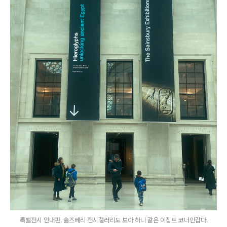
특별전시 안내판. 솔즈베리 전시갤러리도 보아 하니 같은 이집트 코너인갑다.