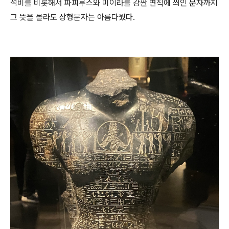
석비를 비롯해서 파피루스와 미이라를 감싼 면직에 씌인 문자까지
그 뜻을 몰라도 상형문자는 아름다웠다.