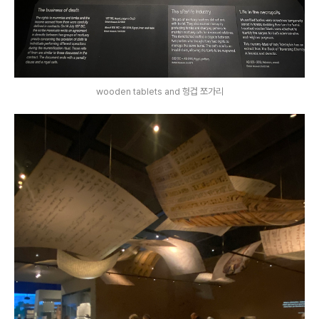
wooden tablets and 헝겁 쪼가리