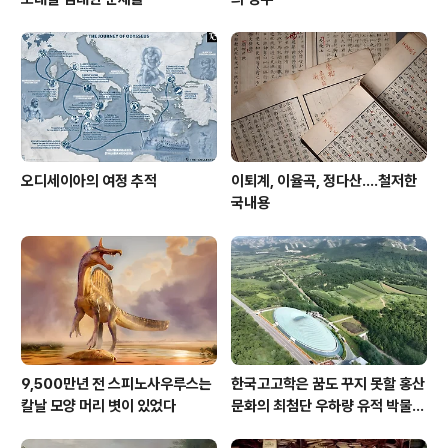
오디세이아의 여정 추적
이퇴계, 이율곡, 정다산....철저한
국내용
9,500만년 전 스피노사우루스는
한국고고학은 꿈도 꾸지 못할 홍산
칼날 모양 머리 볏이 있었다
문화의 최첨단 우하량 유적 박물관
[신화통신]