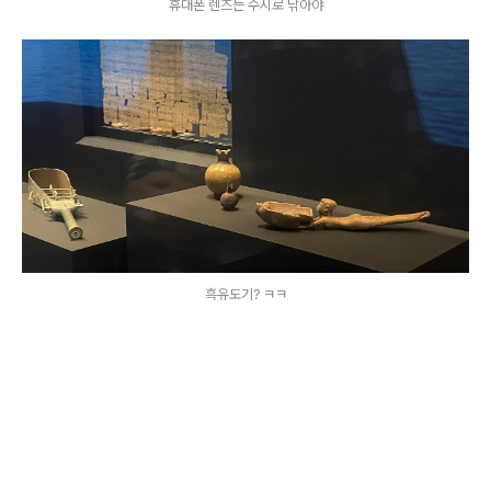
휴대폰 렌즈는 수시로 닦아야
흑유도기? ㅋㅋ