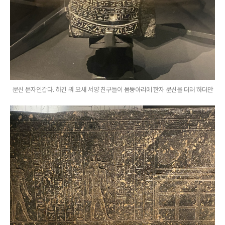
문신 문자인갑다. 하긴 뭐 요새 서양 친구들이 몸뚱아리에 한자 문신을 더러 하더만