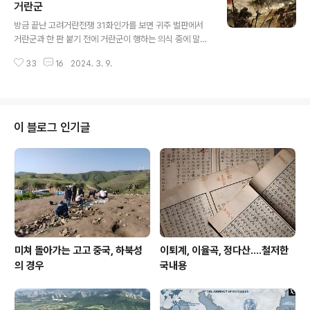
아 오가게 한다. 그리하여 적군이 주리고 눈뜨고 볼 수 없는
거란군
글 내용
지경이 되면 승리를 거둔다. 먄악 진영 남쪽이 승리하고 진
방금 끝난 고려거란전쟁 31화인가를 보면 귀주 벌판에서
영 북쪽이 패했지만 주장主將이 진중에 있으면서 알지 못
거란군과 한 판 붙기 전에 거란군이 행하는 의식 중에 말꼬
하면 본국의 사방 산천 이름을 부르면서 소리쳐 부름으로
리를 끈으로 묶고 천지신명한테 기도하면서 검은 염소 한
써 그에 응하여 서로를 구원한다. 又令打草穀家下馬施
33
16
2024. 3. 9.
마리를 희생으로 삼는 장면이 있거니와, 이게 나름으로 근
變雙帚，因風疾她，揚塵敵陣，更互往來。中既饑
거가 있다. 요사遼史 권50 지志 제20 예지禮志 삼군의
疲，目不相視，..
三軍儀 예지禮志4를 보면 황제친정의皇帝親征儀라 해
서 황제가 직접 전쟁에 출전해 전투를 행할 무렵에 행하는
의식이 소개됐거니와, 개중 한 구절에 이런 표현이 있다. 장
이 블로그 인기글
차 적군을 접촉하기 전에 말꼬리를 묶어 하늘과 땅에다가
기도하며 배례한 다음에 적진으로 달려든다. 성을 함락하
고 적군을 무찌른 뒤에에도 하늘과 땅에 제사하는데 흰 양
과 검은 양을 희생으로 쓴다. 將臨敵，結馬尾，祈拜天
地而後入。下城克敵，祭天地，牲以白黑羊。 이것
말고 반사班..
미쳐 돌아가는 고고 중국, 하북성
이퇴계, 이율곡, 정다산....철저한
의 경우
국내용