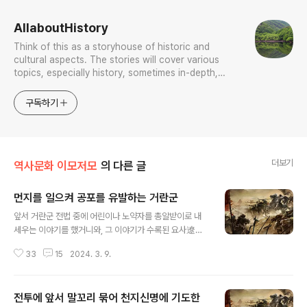
AllaboutHistory
Think of this as a storyhouse of historic and
cultural aspects. The stories will cover various
topics, especially history, sometimes in-depth,
sometimes with a light touch. One constant
approach will be to resist any common sense or
구독하기
generalized viewpoint
더보기
역사문화 이모저모
의 다른 글
먼지를 일으켜 공포를 유발하는 거란군
글 내용
앞서 거란군 전법 중에 어린이나 노약자를 총알받이로 내
세우는 이야기를 했거니와, 그 이야기가 수록된 요사遼史
권34 지志 제3 병위지兵衛志 상上을 보면 그에 이어 오
33
15
2024. 3. 9.
늘 방영한 드라마 고려거란전쟁 31화에서 보인 먼지 일으
키기 전법이 있으니 다음과 같다. 또 타초곡打草穀 집안
장정[家下]들을 시켜 말에다가 두 빗자루를 매어 바람을
전투에 앞서 말꼬리 묶어 천지신명에 기도한
이용해 재빨리 달리게 해서 적진에 먼지를 일으키며 번갈