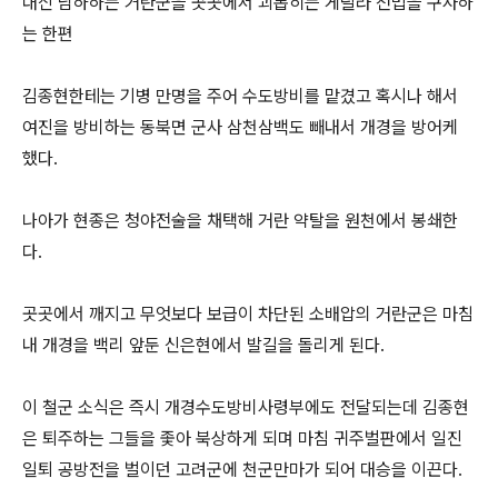
대신 남하하는 거란군을 곳곳에서 괴롭히는 게릴라 전법을 구사하
는 한편
김종현한테는 기병 만명을 주어 수도방비를 맡겼고 혹시나 해서
여진을 방비하는 동북면 군사 삼천삼백도 빼내서 개경을 방어케
했다.
나아가 현종은 청야전술을 채택해 거란 약탈을 원천에서 봉쇄한
다.
곳곳에서 깨지고 무엇보다 보급이 차단된 소배압의 거란군은 마침
내 개경을 백리 앞둔 신은현에서 발길을 돌리게 된다.
이 철군 소식은 즉시 개경수도방비사령부에도 전달되는데 김종현
은 퇴주하는 그들을 좇아 북상하게 되며 마침 귀주벌판에서 일진
일퇴 공방전을 벌이던 고려군에 천군만마가 되어 대승을 이끈다.