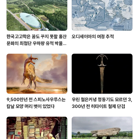
한국고고학은 꿈도 꾸지 못할 홍산
오디세이아의 여정 추적
문화의 최첨단 우하량 유적 박물관
[신화통신]
9,500만년 전 스피노사우루스는
우린 철은커녕 청동기도 모르던 3,
칼날 모양 머리 볏이 있었다
300년 전 히타이트 철제 단검