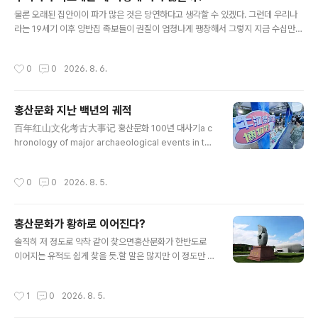
다는 누가 이야기 했는지도 모르는 믿음까지 더하여. 너도 나도 세이와 겐지의 후손
글 내용
임을 자칭했지만, 그 진위 여부는 솔직히 알수 없다는 것이 맞겠..
물론 오래된 집안이이 파가 많은 것은 당연하다고 생각할 수 있겠다. 그런데 우리나
라는 19세기 이후 양반집 족보들이 권질이 엄청나게 팽창해서 그렇지 지금 수십만을
거느리고 있는 집안도 17세기까지만 족보를 거슬러 올라가면권질이 매우 소략한 경
우가 많다. 지금 수십 개 파가 존재하는 집안도 17-18세기 족보를 보면 그 안에 파가
작성시간
0
0
2026. 8. 6.
몇 개 없는 것을 알 수 있다. 그리고 그 이후에 새로운 파가 유입되어 늘어가기 시작하
는 것이다. 우리는 흔히 족보에 끼어들어올 때 개인이 족보를 사거나 위조해서 들어
오는 것만 생각하지만, 실제로 족보의 권질이 팽창하는 과정을 보면 이렇게 한두 명
홍산문화 지난 백년의 궤적
끼어 들어오는 것보다.거의 하나의 문중이라 할 만한 사람들이 다른 집안 족보에 새
글 내용
로운 파로 끼어 들어오는 경우가 더 많은 것이다. 오..
百年红山文化考古大事记 홍산문화 100년 대사기a c
hronology of major archaeological events in the
100-year history of the Hongshan Culture).■ 19
21년, 스웨덴 지질학자 요한 군나르 안데르손安特生이 현
작성시간
0
0
2026. 8. 5.
재 랴오닝성 후루다오시葫芦岛市 사곡둔 석굴 유적沙锅
屯洞穴遗址을 발굴하고는 홍산문화와 효허옌문화[소하
연문화小河沿文化] 유물을 발견하다.■ 1930년 겨울,
홍산문화가 황하로 이어진다?
양사영梁思永[앙계초 아들로 건축학자]이 치펑시赤峰市
글 내용
에서 홍산문화 채색도기를 수집하다.■ 1940년대, 통주천
솔직히 저 정도로 악착 같이 찾으면홍산문화가 한반도로
佟柱臣이 랴오닝성 차오양시朝阳市 뉴허량牛河梁 지역
이어지는 유적도 쉽게 찾을 듯.할 말은 많지만 이 정도만 쓴
에서 홍산문화 채색도기를 수집하다.■ 1940년대, 배문중
다. *** [편집자주] *** 이 문제는 편집자 역시 할 말이 많
裴文中이 사곡둔沙锅屯과 홍산후红山后 유적이 만리장
고, 그에 대해서는 조만간 한 번 정리하겠다. 저 홍산문화
작성시간
1
0
2026. 8. 5.
성 지역에서 북방 초원의..
해체 문제는 그만큼 심각한 사안이다.첫째 해제인가 자체
변환인가?둘째 해체라면 기후변화가 원인인가? 다른 원인