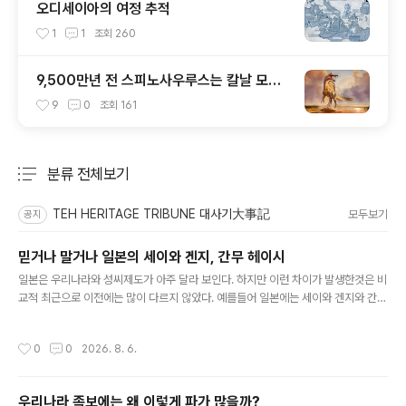
오디세이아의 여정 추적
1
1
조회
260
9,500만년 전 스피노사우루스는 칼날 모양
머리 볏이 있었다
9
0
조회
161
분류 전체보기
주요 글 목록
TEH HERITAGE TRIBUNE 대사기大事記
모두보기
공지
믿거나 말거나 일본의 세이와 겐지, 간무 헤이시
글 내용
일본은 우리나라와 성씨제도가 아주 달라 보인다. 하지만 이런 차이가 발생한것은 비
교적 최근으로 이전에는 많이 다르지 않았다. 예를들어 일본에는 세이와 겐지와 간무
헤이지라는 종족이 있다. 이 성에서 일본의 많은 씨족들이 갈려나왔다고 설명한다.
예를 들어 가마쿠라 막부를 연 미나모토 요리토모, 무로마치 막부를 연 아시카가 다
작성시간
0
0
2026. 8. 6.
카우지, 그리고 에도 막부를 연 도쿠가와 이에야스, 모두 세이와 겐지의 후손임을 주
장했다 (믿거나 말거나).그 외에 전국시대 무장 씨족들도 세이와 겐지의 후손임을 자
칭한 종족들이 부지기수이다. 심지어는 세이와 겐지의 후손이 아니면 막부를 열수 없
우리나라 족보에는 왜 이렇게 파가 많을까?