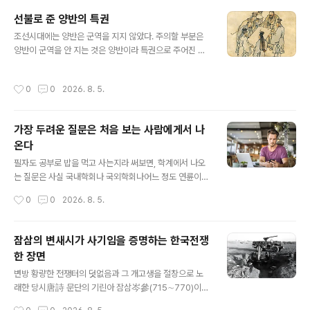
이 있는가?셋째 그 해체가 맞다면 그 해체한 이후 분파는
선불로 준 양반의 특권
모름지기 하북쪽 중원 쪽으로만 가는가? 아니면 동진해서
글 내용
한반도로까지 영향을 미치는가?넷째, 그 유전학적 골고고
조선시대에는 양반은 군역을 지지 않았다. 주의할 부분은
학적 성과와 한반도 고인류 문제[신석기 이후]는 어찌 되는
양반이 군역을 안 지는 것은 양반이라 특권으로 주어진 것
가?다섯째 저 홍산문화 자체는 물론이고 그에서 기원하는
이 아니라는 뜻이다. 원래는 조선은 양천제로서, 양반이 군
잡곡문명은 어찌 되는가?저들이 지금의 중국문화는 지금
역을 지지 않는 것은, 사족으로서 과거를 준비하고 급제 후
작성시간
0
0
2026. 8. 5.
의 중국 영토 각지에서 발전하는 ..
에는 관직을 받아 봉직하니이것으로 군역은 퉁친다는 의미
가 강했다. 특히 유학 등 과거 급제 전의 양반 직역자들이
군역을 빠지는 것은, 원래는 이들이 과거 준비를 할 수 있도
가장 두려운 질문은 처음 보는 사람에게서 나
록 사족에게 배려하는 의미가 컸다는 뜻이다. 그러던 것이
온다
조선 후기가 되면서, 선의를 반복하면 권리인 줄 안다고 했
글 내용
던가, 개꼬리가 몸통을 휘두른다고 원래는 사족을 위한 배
필자도 공부로 밥을 먹고 사는지라 써보면, 학계에서 나오
려였던 것이 사족의 권리가 되고 더 나아가서는 군대를 빠
는 질문은 사실 국내학회나 국외학회나어느 정도 연륜이
져야 양반인 것으로 되어 버린 것이 바로 조선후기의 상황
쌓이면 별로 두려울 게 없다. 뻔하기 때문이다. 논문을 투고
작성시간
0
0
2026. 8. 5.
인 것이다. 말하자면 조선시대 양반..
했을 때도 마찬가지이다. 필자의 경우 논문을 투고하면 리
뷰를 하는 사람이 제정신이라면그 리뷰해서 고치라고 할
내용의 80-90프로는 이미 어느 정도 예측을 하고 보낸다.
잠삼의 변새시가 사기임을 증명하는 한국전쟁
왜냐. 질문이 뻔하기 때문이다. 어차피 한 주제로 죽도록 파
한 장면
는 사람들끼리 모이다 보면, 그 안에서 나오는 질문이란 뻔
글 내용
한 까닭이다. 재미있는 것은 학위심사를 할 때이다. 이때 우
변방 황량한 전쟁터의 덧없음과 그 개고생을 절창으로 노
리나라는 워낙 판이 좁다 보니, 학위 심사위원을 심사 받는
래한 당시唐詩 문단의 기린아 잠삼岑參(715∼770)이
이의 연구 주제와는 조금 거리가 있는 연구를 하는 분들을
개척했다는 이른바 변새시邊塞詩가 실은 개사기임을 내
작성시간