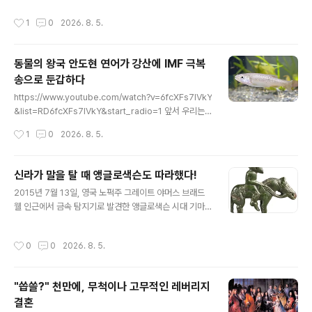
들고 일어난 것처럼 보인다. 그런데, 임란 당시 조선사회는
라 해서 또 제외하고 보니, 남은건 평민인 농민들밖에 없고
작성시간
1
0
2026. 8. 5.
애초에 그런 게 가능한 사회가 아니었다 할 것이다. 전 국민
재수 없이 걸린 하층 양반 찌끄러기들만 정부의 정책이 좀
의 절반 가까이가 노비인데,노비하고 양반이 같이 들고 일
빡세지만잡혀서 군역을 지는 판..
어나 연대해서 의병을 만들어 싸웠겠는가? 일본도 전국 시
동물의 왕국 안도현 연어가 강산에 IMF 극복
대 내내 그렇게 싸움이 있어도 농민들은 무사들 싸움을 구
송으로 둔갑하다
경이나 할 뿐이었다는 것인데, 과연 노비들이 임란 때 왜병
글 내용
이 쳐들어왔다고 우리나라 구하자고 양반 모시고 같이 의
https://www.youtube.com/watch?v=6fcXFs7IVkY
병을 했을까? 국민국가라는 것이 여러 조건이 있겠지만, 내
&list=RD6fcXFs7IVkY&start_radio=1 앞서 우리는
가 사는 나라가 내 나라라는 의식이 있어야 하는 바, 임란
연어 이야기를 꺼냈거니와, 그러면서 나는 대뜸 저 연어 하
작성시간
1
0
2026. 8. 5.
당시에는 그런 것이 가능한 사회..
면 연상하는 강산에 씨 거꾸로 강을 거슬러 오르는 저 힘찬
연어들처럼 이라는 노래는 도대체가 연원이 어찌되느냐 궁
금해했거니와내가 이 질문을 던진 까닭은 연어는 한민족을
신라가 말을 탈 때 앵글로색슨도 따라했다!
대표할 만한 위치에는 결코 있지 아니하는 물고기인 까닭
글 내용
2015년 7월 13일, 영국 노퍽주 그레이트 야머스 브래드
이다.한국적인 정서를 대표한다면 민물고기라면 버들치나
웰 인근에서 금속 탐지기로 발견한 앵글로색슨 시대 기마
퉁가리, 미꾸라지, 붕어쯤이 되어야 할 터이고, 바다고기라
전사Anglo-Saxon Equestrian Warrior의 브래드웰
면 역시나 조명치에다가 갈치, 고등어 정도가 아닐까 했기
조각상Bradwell figurine이다.이 조각은 서기 6~7세기
때문이었다. 그러면서 나는 저 노래가 내심으로는 동물의
작성시간
0
0
2026. 8. 5.
무렵 영국 앵글로색슨 시대에 구리 합금으로 만들었다.무
왕국 보면서 곰 대가리가 겨울철을 나기 위한 준비 과정에
장한 귀족이 말을 탄 모습을 묘사한다.높이 5cm가 채 되지
서 ..
않는 이 정교하게 주조한 조각은 단발머리에 콧수염을 기
"씁쓸?" 천만에, 무척이나 고무적인 레버리지
르고 둥근 방패와 칼집에 꽂힌 칼을 든 기마 전사를 보여준
결혼
다.양식으로 볼 때 서튼 후Sutton Hoo의 마운드Mound
글 내용