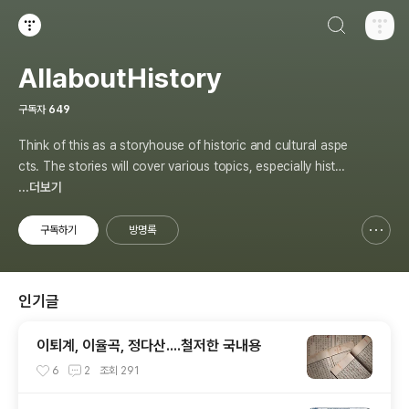
검색하기
티스토리
AllaboutHistory
구독자
649
Think of this as a storyhouse of historic and cultural aspe
cts. The stories will cover various topics, especially histor
y, sometimes in-depth, sometimes with a light touch. One
...더보기
constant approach will be to resist any common sense or
generalized viewpoint
구독하기
방명록
신고하기 레이어
열기
인기글
이퇴계, 이율곡, 정다산....철저한 국내용
6
2
조회
291