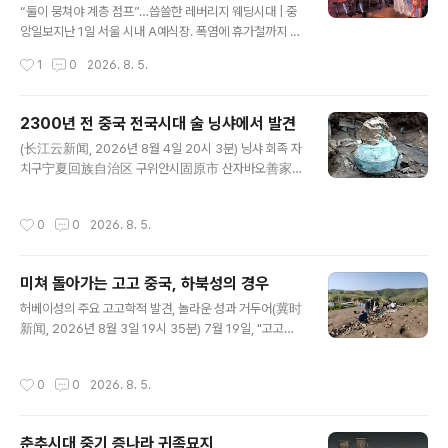
1에서 발견된 보물, 그리고 스태퍼드셔 보물 목록Stafford
“둘이 뭉쳐야 계층 점프”…씁쓸한 레버리지 웨딩시대 | 중
shire Hoard과 동시대 작품이다.군사적인 특징으로 보아
앙일보지난 1일 서울 시내 A예식장. 폭염에 휴가철까지 겹
전략 보드게임에 사용하기 위해 만든 것으로 보..
치는 8월은 웨딩업계에서 통상 비수기로 꼽히지만 이날은
작성시간
1
0
2026. 8. 5.
오전 10시부터 오후 6시 시간대까지 예약이 가득 찼다. 주
차장은 지하 7층까지 있었지www.joongang.co.kr 오늘
막 뜬 기사-. 이 기사 내용이. 사실이라면 전혀 기사 제목처
2300년 전 중국 전국시대 술 닝샤에서 발견
럼 씁슬한 것이 아니라, 아주 아주 고무적인 것이다. 결혼을
글 내용
(长江云新闻, 2026년 8월 4일 20시 3분) 닝샤 회족 자
토대로 배우자와 힘을 합쳐 신분 상승을 노린다는 것인데,
치구宁夏回族自治区 구위안시固原市 산자바오善家
어느 사회든 신분 상승의 희망이 남아 있는 나라는 절대로
堡 전국시대 진나라 고분战国秦人墓地에서 진행된 고고
무너지지 않는다. 필자는 우리나라 근 현대사를 아주 흠미
학 발굴 작업에서 중요한 진전이 이루어졌다.연구팀은 다
롭게 바라보는 바, 우리는 20세기 초, 국권을 상실하는 상
작성시간
0
0
2026. 8. 5.
학제적 합동 분석을 통해 약 2300년 전 전국시대 진나라
황에서 3.1 운동도 하고, 독립운동하는 사람도 나오고, 이
에서 사용한 곡물 기반 술 흔적을 확인하고, 그 제조에 사용
사실..
된 구체적인 원료와 기술을 밝혀냈다.관련 연구 결과는 *고
미쳐 돌아가는 고고 중국, 하북성의 경우
고과학잡지: 보고考古科学杂志：报告*에 게재되었다.
글 내용
산자바오 고분善家堡墓地은 구위안시 원저우구原州区
허베이성의 주요 고고학적 발견, 놀라운 성과 거두어(冀时
에 위치하며, 전국시대 진나라의 만리장성과 인접한다.현
新闻, 2026년 8월 3일 19시 35분) 7월 19일, "고고중
재까지 총 183기 전국시대 무덤이 발굴되었다.고고학자들
국: 홍산 사회 문명화 과정 연구[考古中国·红山社会文
은 진나라 문화의 특징인 마늘 모양 청동 항아리青铜蒜头
明化进程研究]" 중간 평가 및 홍산 문화红山文化 학술
작성시간
0
0
2026. 8. 5.
壶에서 3740ml 고대 액체 유물을 추출했다.이 청동 항아
심포지엄이 장자커우시 셴화张家口宣化에서 개최되었
리는 직물 안..
다.국가문물국, 허베이성 문물국河北省文物局, 그리고
전국 유수 고고학 및 문화유산 기관에서 100여 명이 참석
춘추시대 중기 증나라 귀족묘지