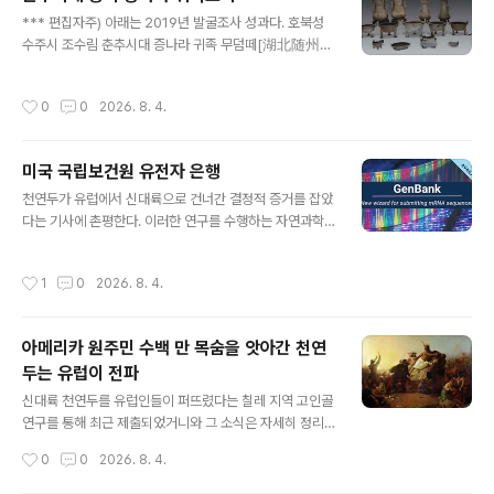
해 홍산 문화 연구 현황을 점검하고 향후 방향을 모색했다.
글 내용
랴오닝성 문물고고연구원辽宁省文物考古研究院 명예
*** 편집자주) 아래는 2019년 발굴조사 성과다. 호북성
소장인 궈다순[곽대순郭大顺, 80세] 선생은 고향을 방문
수주시 조수림 춘추시대 증나라 귀족 무덤떼[湖北随州市
해 이번 심포지엄에 참석했다.'홍산문화 연구의 선구자'로
枣树林春秋曾国贵族墓地]조사기관 : 호북성문물고고
불리는 이 원로 학자는 허베이성에서 새롭게 발견된 홍산
연구소湖北省文物考古研究所, 북경대학北京大, 수주
작성시간
0
0
2026. 8. 4.
문화 유적에 대해 극찬하며 큰 기대를 표명했다.하북성문
시박물관随州市博物馆, 증도구고고팀曾都区考古队)
물고고연..
고고학팀이 발굴 조사를 진행해 춘추시대 증나라曾国 무
덤 86기를 발굴했다.무덤들은 갑甲자 모양 대형묘 5기, 중
미국 국립보건원 유전자 은행
간 규모 무덤 19기, 작은 무덤 62기로 구성된다.갑자 모양
글 내용
큰 무덤 5기는 북쪽에서 남쪽으로 세 그룹으로 배치되었
천연두가 유럽에서 신대륙으로 건너간 결정적 증거를 잡았
다.이 세 집단 무덤 주인은 각각 증공 구曾公求와 부인 어
다는 기사에 촌평한다. 이러한 연구를 수행하는 자연과학
渔, 증후 보曾侯宝와 부인 미가芈加, 증후 득曾侯得이
자들에게는 익숙하겠지만, 인문학을 전공하는 분들은 생소
다.이 대형 무덤에서는 2,000점이 넘는 청동 유물이 발굴
하시리라 생각한다. 아래 링크를 클릭하면, https://www.
작성시간
1
0
2026. 8. 4.
되었는데, 그중 약 600점은 청동 제례 도구와 악기였다. ..
ncbi.nlm.nih.gov/nuccore/?term=smallpox+viru
s smallpox virus - Nucleotide - NCBI www.ncbi.n
lm.nih.gov 미국 국립보건원National Institutes of He
아메리카 원주민 수백 만 목숨을 앗아간 천연
alth (NIH)에서 유지하는 유전자은행GenBank이다. 여기
두는 유럽이 전파
에 현재까지 연구된 천연두 DNA 서열이 모두 등록된다.
글 내용
연구를 하고도 등록 안 하는 경우도 있겠지만, 대부분은 등
신대륙 천연두를 유럽인들이 퍼뜨렸다는 칠레 지역 고인골
록한다. 과거의 DNA와 현재의 DNA의 비교 연구는 이렇
연구를 통해 최근 제출되었거니와 그 소식은 자세히 정리
게 진뱅크..
해 전한 적 있다.아래는 아키올로지 온라인 뉴스 메거진 판
작성시간
0
0
2026. 8. 4.
이라 복습 겸 해서 숙독했음 싶다.500년 된 잉카 미라에서
뽑은 DNA가 유럽인들이 아메리카 대륙에 천연두를 전파