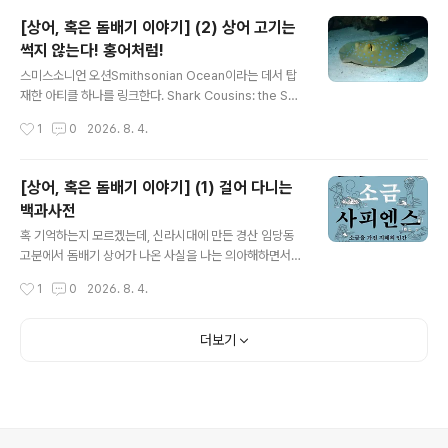
했다는 최초의 직접적인 증거를 제공하다칠레 북부에서 발
[상어, 혹은 돔배기 이야기] (2) 상어 고기는
견된 두 개체 원주민 미라에서 복원한 고대 DNA가 유럽
썩지 않는다! 홍어처럼!
식민지 개척자들이 아메리카 대륙에 천연두smallpox를
글 내용
전파했다는 최초의 직접적인 유전적 증거를 제시한다.이번
스미스소니언 오션Smithsonian Ocean이라는 데서 탑
발견은 아메리카 대륙에서 발견된 가장 오래된 천연두 유
재한 아티클 하나를 링크한다. Shark Cousins: the Ska
전자를 포함하며, 세계에서 가장 치명적인 질병 중 하나인
tes and Rays | Smithsonian Ocean 저짝 관련 전문
작성시간
1
0
2026. 8. 4.
천연두의 역사에서 오랫동안 공백으로 남아 있던 부분을
가가 아니라면 언뜻 눈을 의심할 만한 제목이어니와 상어
메운다. 사이언스에 발표된 이번 연구는 14..
의 사촌들이라 해서 소개한 어류가 첫째 스케이트, 둘째 레
이다. 스케이트는 그 만만한 홍어요, 레이는 가오리다! 홍어
[상어, 혹은 돔배기 이야기] (1) 걸어 다니는
랑 가오리가 그 생김새로 볼 적에 사촌이라는 점은 이해하
백과사전
겠지만 상어가 이들과 사촌이라니? 저 아티클을 따라가면
글 내용
가오리와 홍어는 상어와 같은 연골어류elasmobranchs
혹 기억하는지 모르겠는데, 신라시대에 만든 경산 임당동
에 속해서 뼈가 아닌 부드러운 연골로 이루어진 골격을 지
고분에서 돔배기 상어가 나온 사실을 나는 의아해하면서
닌다.가오리는 4개 목orders에 26개 과families가 있으
그 원거리 교역 문제를 제기한 적이 있다.그때까지만 해도
작성시간
1
0
2026. 8. 4.
며 홍어를 비롯하여 스팅가오리stingrays..
내가 전연 고려하지 못한 문제가 있었다. 저 상어 고기 말이
다. 상어니깐 원거리 이동이 가능하다는 사실을 내가 까마
득히 몰랐다. 남들은 다 아는데 나만 몰랐나 싶어 내 친구들
더보기
로 가장 만만한 두 놈, 곧 지금도 땅을 열심히 파는 영디기
이영덕 원장이랑, 생평 스포츠의 스자도 모르다가 느닷없
이 국립스포츠박물관장에 내려꽂힘을 당한 춘배 김충배 관
장한테도 혹 너거들 이거 아냐 물었더니, 그네들도 금시초
문이라 해서 적이 내가 안심하기도 했더랬다.왜? 덤앤더머