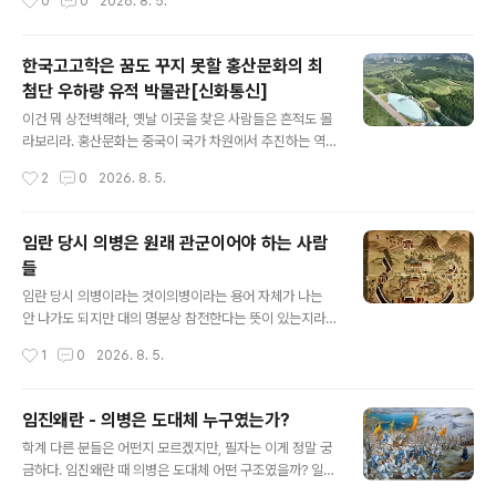
0
0
2026. 8. 5.
모실 때가 있는데, 정말 무서운 질문은 이런 양반들한테서
가 계속 주장하거니와 덧붙여 농민시 또한 그 부류에 속하
나온다. 이 사람들은 나름..
니, 그러면서 내가 이르기를 농민이 언제 시를 쓰냐 물었거
니와농촌 펜션 운영하는 사람이나 가능할 것이며(것도 제
한국고고학은 꿈도 꾸지 못할 홍산문화의 최
대로 운영하는 사람이 언제 시를 쓴단 말인가?) 진짜 농부
첨단 우하량 유적 박물관[신화통신]
가 무슨 시를 쓸 시간이 있단 말인가 따졌으니 저 한 장 사
글 내용
진으로 변새시가 개사기임은 증명하고도 남음이 있다.국사
이건 뭐 상전벽해라, 옛날 이곳을 찾은 사람들은 흔적도 몰
편찬위원회가 소개하는 난로를 쬐는 미군 병사라는데, 상
라보리라. 홍산문화는 중국이 국가 차원에서 추진하는 역
술하기를 한국전쟁 당시 미군 제2사단 소속 병사들이 야외
사고고 프로젝트 '고고중국' 그 핵심이다. 그네들 구미에 맞
작성시간
2
0
2026. 8. 5.
용 난로에 둘러앉아 몸을 녹이고 있다. 한국에 처음 온 대부
는 유적으로 이만한 데가 있을까?더구나 이전에는 동북 지
분의 외국군 병사들은 한국의 혹독한 겨울날씨를 특..
방에서 따로 논다 생각해서 여간 곤혹스러움을 주지 않은
이곳이 그 말기가 되면서 태행 산맥을 넘어 하북성 북쪽으
임란 당시 의병은 원래 관군이어야 하는 사람
로까지 치고 들어왔다는데?비로소 중원과 만났잖아? 저런
들
현장박물관은 한국고고학은 꿈도 꾸지 못한다. 돈이 없어
글 내용
서? 천만에!고고학도들 때문이다. 저런 현장 박물관은 국가
임란 당시 의병이라는 것이의병이라는 용어 자체가 나는
유산청 심의만 올라가면 각종 이유 달아 걸핏하면 불허 보
안 나가도 되지만 대의 명분상 참전한다는 뜻이 있는지라,
류가 떨어진다. 그러면서 왈 그 근처 빈터에다 세우라 한다.
그런데 과연 임란 당시 의병이 문자그대로 의병이 맞는 것
작성시간
1
0
2026. 8. 5.
그렇게 하세월이다. 한두 번에 된다 안 된다 결정해주어도
일까일본의 경우를 보면 땅을 한 조각이라도 받으면반드시
될 일을 걸핏하면 불허하고 걸핏하면 ..
전쟁상황이 되면 수하를 끌고, 혹은 자기 한 몸이라도 무장
하고 참전해야 했다. 땅이란 게 전시 참전의 의무를 가지고
임진왜란 - 의병은 도대체 누구였는가?
있는 것이다. 이건 서양 중세도 그렇다. 분봉하고 땅을 받는
글 내용
학계 다른 분들은 어떤지 모르겠지만, 필자는 이게 정말 궁
대신에전시에 참전해야 할 의무를 지는 것이다. 우리나라
금하다. 임진왜란 때 의병은 도대체 어떤 구조였을까? 일견
조선시대는 호적과 군역이 묘하게 되어 있어, 양반은 군역
해서는 구한말 의병처럼 국권 상실의 위기에서 온 국민이
에서 제외되고, 노비는 양반 수하에 있다 하여, 개인 재산이