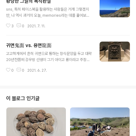
황당한 그날의 복직판결
글 내용
sns, 특히 페이스북을 활용하는 사람들은 거개 그렇겠지
만, 나 역시 과거의 오늘, memories라는 데를 훑어보게
되거니와, 오늘 살피니 꼭 4년 전인 2017년 7월 11일, 아
3
0
2021. 7. 11.
래와 같은 포스팅이 뜬다. 《복귀합니다》 좀전에 대법원 확
정판결이 났습니다. 심리불속행기각 간단히 말해 연합뉴스
가 나 김태식을 부당해고했다는 겁니다. 많은 응원해주신
귀면鬼面 vs. 용면龍面
분들 힘입니다. 복귀시점은 지금 벌여놓은 일 정리가 끝나
글 내용
는 다음달 말쯤이 될 것입니다. 추신) 저 새끼 복귀하면 안
고고학계에서 흔히 귀면으로 통하는 장식문양을 두고 대략
된다 하신 분들께는 죄송합니다. 아득한 중생대 시절 같은
20년전쯤에 강우방 선생이 그기 아이고 룡이라고 주장한
데, 4년밖에 안됐다는 푸념과 더불어 벌써 4년? 이라는 상
적이 있다. 강우방 선생은 그 발표를 내 기억에는 국립경주
념이 머리끄덩이 붙잡고 쟁투한다. 이보다 다시 1년이 흐른
0
0
2021. 6. 27.
박물관장 재직 시절, 경주박물관이 개최한 학술대회장에서
2018년 7월 11일을 보니, 나는 이태리 북부 볼차노 행차
발표했고, 그 자리에 내가 있었다. 이후 강 선생은 줄기차게
중이었으니, ..
귀면기와를 용면기와라 불러야 한다고 주장한다. 경주박물
관 이용현 박사 포스팅을 보니, 이번 황룡사지 특별전에서
도 이 문제가 논의된 듯하다. 공식자리인지 아니면 비공식
이 블로그 인기글
인지는 모르겠다. 이 논쟁과 관련해 최맹식 전 국립문화재
연구소장과 함께 한국기와 연구를 양분하다시피한 김성구
전 광주박물관장이 몇년전쯤인가 어떤 언론 보도를 보니,
저 문양이 鬼面임을 뒷받침하는 결정적인 근거를 찾았다
고 하면서, 그 근거로 《고려사절요》에 나오는 ..