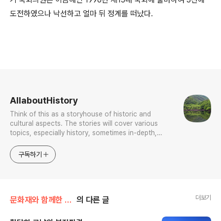
도전하였으나 낙선하고 얼마 뒤 정계를 떠났다.
로그 정보
AllaboutHistory
Think of this as a storyhouse of historic and
cultural aspects. The stories will cover various
topics, especially history, sometimes in-depth,
sometimes with a light touch. One constant
approach will be to resist any common sense or
구독하기
generalized viewpoint
더보기
문화재와 함께한 나날들
의 다른 글