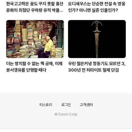
한국고고학은 꿈도 꾸지 못할 홍산
오디세우스는 단순한 전설 속 영웅
문화의 최첨단 우하량 유적 박물관
인가? 아니면 실존 인물인가?
[신화통신]
더는 방치할 수 없는 책 공해, 이제
우린 철은커녕 청동기도 모르던 3,
분서갱유를 단행할 때다
300년 전 히타이트 철제 단검
의안내
티스토리
로그인
고객센터
© Daum Corp.