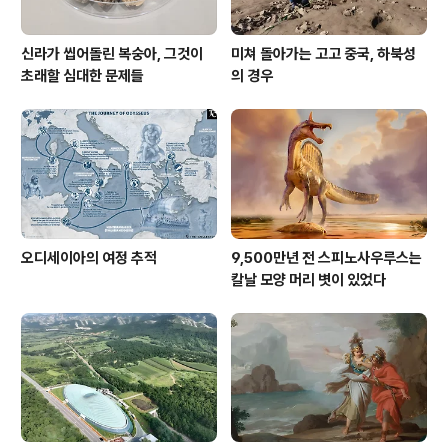
신라가 씹어돌린 복숭아, 그것이
미쳐 돌아가는 고고 중국, 하북성
초래할 심대한 문제들
의 경우
오디세이아의 여정 추적
9,500만년 전 스피노사우루스는
칼날 모양 머리 볏이 있었다