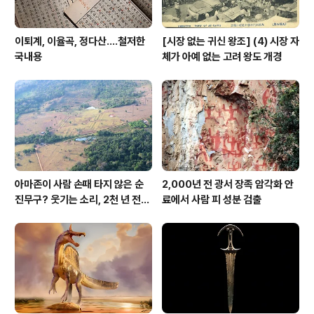
이퇴계, 이율곡, 정다산....철저한
[시장 없는 귀신 왕조] (4) 시장 자
국내용
체가 아예 없는 고려 왕도 개경
아마존이 사람 손때 타지 않은 순
2,000년 전 광서 장족 암각화 안
진무구? 웃기는 소리, 2천 년 전에
료에서 사람 피 성분 검출
이미 사람 바글바글