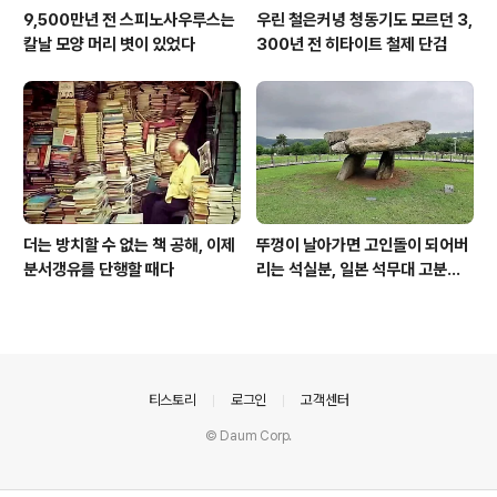
9,500만년 전 스피노사우루스는
우린 철은커녕 청동기도 모르던 3,
칼날 모양 머리 볏이 있었다
300년 전 히타이트 철제 단검
더는 방치할 수 없는 책 공해, 이제
뚜껑이 날아가면 고인돌이 되어버
분서갱유를 단행할 때다
리는 석실분, 일본 석무대 고분의
경우
의안내
티스토리
로그인
고객센터
© Daum Corp.