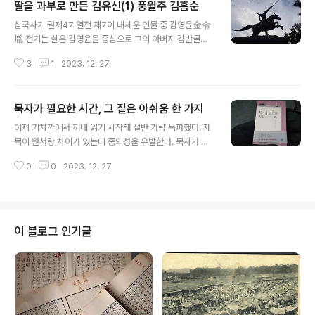
딸을 과부로 만든 김유신(1) 풍월주 김흠순
글 내용
삼국사기 권제47 열전 제7이 내세운 인물 중 김영윤金令
胤 전기는 실은 김영윤을 중심으로 그의 아버지 김반굴金
盤屈, 그의 할아버지 김흠춘金欽春에 이르는 3대에 걸친
3
1
2023. 12. 27.
가문 전기물이다. 물론 주인공은 김영윤인 까닭에 그의 아
버지와 조부는 간략히 생애가 언급된다. 하지만 비록 짧은
분량에 지나지 않으나, 이를 통해 반굴과 흠춘에 대한 생애
묵자가 필요한 시간, 그 짙은 아쉬움 한 가지
의 몇 가지 중요한 단락을 우리는 보충한다. 먼저 김영윤을
글 내용
본격 다루기에 앞서 등장하는 반굴과 흠춘은 행적이 다음
어제 기차깐에서 꺼내 읽기 시작해 절반 가량 독파했다. 제
과 같다. “김영윤은 사량沙梁 사람으로 급찬 반굴盤屈의
목이 원서랑 차이가 있는데 중의성을 유발한다. 묵자가 생
아들이다. 할아버지 각간 흠춘欽春[혹은 흠순欽純이라고
소한 사람들은 The time or period that mukja need
도 한다.]은 진평왕眞平王 때 화랑이 되었는데 인덕이 깊
0
0
2023. 12. 27.
s 라 생각하겠지만 The time when we need mukja
고 신의가 두터워 뭇 사람의 마음을 얻었다. 장성하자 문무
다. 묵자 개설서로는 훌륭하며 묵자 사상 요체를 잘 정리했
대왕이 발탁하여 재상으로 삼았는데, 임금을 충..
다. 나로선 아쉬운 대목은 묵자야말로 동아시아 최초의 교
단 창설자라는 것이며 아울러 그 교의와 교단 체계는 고스
란히 도교로 계승되었단 것이거나 이 부분이 누락됐단 사
이 블로그 인기글
실이다. 묵자교단은 놀랍도록 도교와 흡사하다. 그 대표격
이 하우에 대한 짙은 숭배다. 고대 전설시대 제왕 중 유독
우임금을 숭배한다. 묵자는 단절된 것이 아니라 오두미도
태평도로 계승되었다. 중국이 끊임없이 자기변신을 꾀한
힘은 묵자..