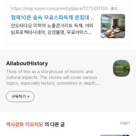
https://map.naver.com/p/entry/place/1272451134
광고
협재10분 숲속 무료스파독채 퀸침대 2
개 가족/커플 독채
안도타다오 미학의 노출콘크리트 독채. 야외
빔프로젝터시네마, 감성불멍, 무료야외스파
퀸침대2개 여유로운 숙면. 프리미엄 오베스
어메니티, 캡슐커피완비. 먼지없는 청결
로그 정보
AllaboutHistory
Think of this as a storyhouse of historic and
cultural aspects. The stories will cover various
topics, especially history, sometimes in-depth,
sometimes with a light touch. One constant
approach will be to resist any common sense or
구독하기
generalized viewpoint
더보기
역사문화 이모저모
의 다른 글