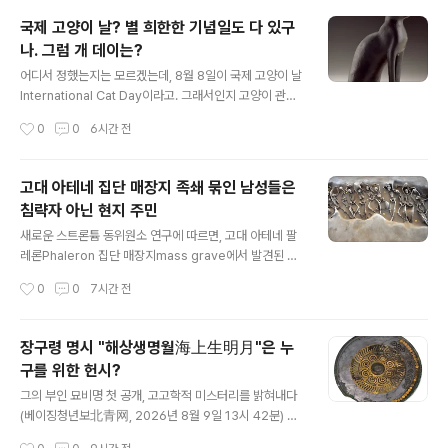
승하한지 아주 오랜 세월이 지난지라, 이 시신이 과연 누구
국제 고양이 날? 별 희한한 기념일도 다 있구
의 시신이냐를 가지고 당시 조정에서는 격론이 있었다. 이
나. 그럼 개 데이는?
논란의 중심에 선 사람이 바로 우계 성혼과 서애 유성룡으
글 내용
로 이 두 양반은 원래부터 서로 마음이 잘 안 맞았다는데 이
어디서 정했는지는 모르겠는데, 8월 8일이 국제 고양이 날
문제를 두고도 대판 붙어 우계는 이 시신은 중종의 시신이
International Cat Day이라고. 그래서인지 고양이 관련
아니라는 쪽에 베팅하고, 서애는 이거 어째 께름찍하다는
소식이 부쩍 많은데, 그 유명한 영국의 옥스퍼드대학교에
작성시간
0
0
6시간 전
쪽에 비중을 두어 그의 잡록에 그리 서술하였다. 결국 이 시
아슈몰리언 박물관Ashmolean Museums이라는 부속
신은 중종의 시신일..
문화시설이 있고, 이곳은 특히 고대 이집트 컬렉션으로 유
명하거니와그짝에서 이날을 그냥 넘길 수 없다 해서 고양
고대 아테네 집단 매장지 족쇄 묶인 남성들은
이 소재 관련 유물 몇 점을 소개하니 업어온다. 이 분은 Sta
침략자 아닌 현지 주민
tuette of the cat goddess, Bastet, c.715–332 BC
글 내용
E. Bronze, copper alloy, 13 x 5.1 x 8.4 cm. AN19
새로운 스트론튬 동위원소 연구에 따르면, 고대 아테네 팔
33.1694라고.이집트는 워낙 고양이를 좋아해서 그 수호
레론Phaleron 집단 매장지mass grave에서 발견된 족
신 혹은 그것을 신격화하기도 했으니 다만 유의할 점은 여
쇄에 묶인 남성들은 외지 침략자가 아닌 현지 주민으로 밝
작성시간
0
0
7시간 전
성화했다는 대목..
혀져, 그들의 비극적인 죽음에 대한 기존 이론을 재고하게
되었다.거의 10년 동안 고대 아테네에서 가장 충격적인 고
고학적 발견 중 하나였던 이들 유해는 역사학자와 고고학
장구령 명시 "해상생명월海上生明月"은 누
자들 사이에서 논쟁을 불러일으켰다.이제 새로운 과학적
구를 위한 헌시?
연구를 통해 이들이 누구였는지에 대한 해답이 마침내 제
글 내용
시되고 있다.문제의 유적은 아테네 근교 좀 더 규모가 큰 팔
그의 부인 묘비명 첫 공개, 고고학적 미스터리를 밝혀내다
레론 매장지Phaleron Burial Ground에 있는 작은 규모
(베이징청년보北青网, 2026년 8월 9일 13시 42분) 당
집단 매장지인 "에스플라나다Esplanada"로, 2016년 처
나라 시인 장구령张九龄이 쓴 "바다에 밝은 달이 뜨면, 하
작성시간