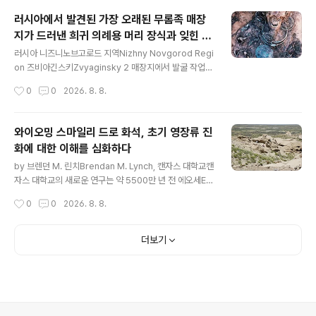
음의 경각에 이르게 되지만, 최근에는 이를 감지하면 모두
러시아에서 발견된 가장 오래된 무롬족 매장
사전에 제왕절개 분만을 해버리기 때문에, 난산의 가능성
지가 드러낸 희귀 의례용 머리 장식과 잊힌 문
을 확실히 낮출 수 있는 것이다. 하지만 오늘날처럼 산부인
글 내용
화
과가 발전하기 이전에는확률상 일정 정도 발생할 수밖에
러시아 니즈니노브고로드 지역Nizhny Novgorod Regi
없는 분만상 여러 문제를 그야말로 그대로 떠 안을 수 밖에
on 즈비아긴스키Zvyaginsky 2 매장지에서 발굴 작업을
없었을 것이다. 이처럼 질식 분만이 난산으로 이어지는 경
진행하던 고고학자들이 오카 강Oka River 우안에서 가장
작성시간
0
0
2026. 8. 8.
우,태아는 골절 등 손상을 입게 될 가능성..
오래된 것으로 추정되는 무롬Murom 족 매장지를 발견했
다. 이번 발굴은 볼가-오카Volga-Oka 지역에서 가장 연
구가 미진한 초기 중세 문화 집단 중 하나인 무롬 문화Mur
와이오밍 스마일리 드로 화석, 초기 영장류 진
om culture 발흥에 대한 새로운 단서를 제공한다. 이번
화에 대한 이해를 심화하다
발견은 러시아 과학 아카데미 고고학 연구소와 니즈니노브
글 내용
고로드 박물관-보존지구Nizhny Novgorod Museum-
by 브렌던 M. 린치Brendan M. Lynch, 캔자스 대학교캔
Reserve 공동 연구팀이 진행한 네 번째 발굴 시즌 동안
자스 대학교의 새로운 연구는 약 5500만 년 전 에오세Eo
이루어졌다. 즈비아긴스키 2 매장지는 수년에 걸쳐 연구가
cene, 즉 포유류가 빠르게 다양화하던 따뜻한 시기에 북
작성시간
0
0
2026. 8. 8.
활발히 진행된 무롬족 공동묘지 중 하나로, 연구자들이 ..
미에 산 영장류에 대한 기존 이해를 복잡하게 만든다.인간
진화 저널Journal of Human Evolution에 발표된 이 연
구는 고대 영장류의 새로운 종을 소개하고, 해당 시대 주요
더보기
화석 영장류 속에서 나타나는 진화적 특성의 순서에 대한
오랜 가정에 이의를 제기한다."이번 논문은 현대 영장류 계
통도 최상위에 위치한 영장류과인 오모미드Omomyid의
새로운 종에 관한 것입니다. 오모미드는 여우원숭이류lem
urs가 한쪽에, 유인원, 인간, 원숭이류가 다른 쪽에 속하는