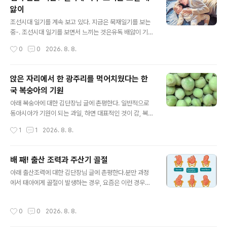
유적 중 하나인 브레이딩 로마 빌라Brading Roman Vill
앓이
a에 초점을 맞춘다.1880년과 1881년에 처음 발굴된 이
글 내용
빌라는 바쿠스와 메두사Bacchus and Medusa 장면을
조선시대 일기를 계속 보고 있다. 지금은 묵재일기를 보는
포함한 화려한 모자이크 바닥으로 유명해졌다.발굴 당시,
중-. 조선시대 일기를 보면서 느끼는 것은유독 배앓이 기록
작업자들은 여러 방에서 흩어진 유골을 발견했다. 당시에
이 많다는 것이다. 이 배앓이 기록은 설사 기록과 묶어서,
작성시간
0
0
2026. 8. 8.
는 이 유골에 대한 관심이 미미했고 정확한 위치도 제대로
필자가 보기엔 대부분 식중독, food poisoning이 아닐까
기록되지..
한다. 이미 냉장고에 식품을 저장해 버린 요즘 세대는 잘 모
르겠지만, 우리 어렸을 때만 해도 음식 버리기가 아까와서,
앉은 자리에서 한 광주리를 먹어치웠다는 한
냉장되지 않은 채 보관된 음식 먹다가 속앓이가 드물지 않
국 복숭아의 기원
았다. 특히 돼지고기는 먹고 나서 배앓이 하는 경우가 부지
글 내용
기수였던 바, 조선시대에는 그 정도가 더했을 것임은 쉽게
아래 복숭아에 대한 김단장님 글에 촌평한다. 일반적으로
짐작할 수 있다. 일기에 수시로 나오는 배앓이, 그리고 설사
동아시아가 기원이 되는 과일, 하면 대표적인 것이 감, 복숭
기록은당시 음식 보관에 곤란을 겪은 세태를 반영하는 것
아, 배, 대추 등이다. 그 중에서도 복숭아는 양자강 이남의
작성시간
1
1
2026. 8. 8.
이라 할 수도 있겠다. *** [편집자주] *** 엄마손은 약손?
남중국 일대가 그 기원지일 것 같은데 정확히 아직 위치가
약..
특정되어 있지 않다. 다만, 고고학적으로 아주 연대가 올라
가는 복숭아 유존체가 중국에서 자주 보고 되기 때문에, 복
배 째! 출산 조력과 주산기 골절
숭아 재배 자체가 중국에서 시작된 것은 틀림없는 일이다.
글 내용
아래 출산조력에 대한 김단장님 글에 촌평한다.분만 과정
우리나라에서도 복숭아 씨는 발굴현장에서 자주 나온다.
에서 태아에게 골절이 발생하는 경우, 요즘은 이런 경우가
멀리는 신석기 후기에 이미 복숭아 씨가 나오기 때문에, 우
없다. 워낙 산전 진찰 기술이 좋아져 난산이 예상되는 경우
리나라에서도 복숭아 재배의 연륜은 꽤 오래되었다고 할
에는 이를 예측하고 방지하는 조치가 워낙 잘 정비되어 예
수 있겠다. 이 때문에 조선시대 일기에도 자주 나오는 과일
작성시간
0
0
2026. 8. 8.
를 들어 조선시대라면 아이가 거꾸로 들어앉은 둔위분만의
중 하나가 복숭아이다. 먹었다 하면 한 광주리씩 먹었다는
경우분만 당시까지도 이를 예측 못해 산모와 산파 모두 죽
기록도 있고, 구한말 서양 ..