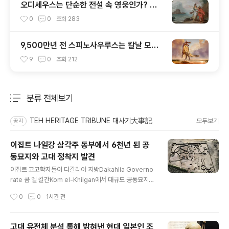
오디세우스는 단순한 전설 속 영웅인가? 아
니면 실존 인물인가?
0
0
조회
283
9,500만년 전 스피노사우루스는 칼날 모양
머리 볏이 있었다
9
0
조회
212
분류 전체보기
주요 글 목록
TEH HERITAGE TRIBUNE 대사기大事記
모두보기
공지
이집트 나일강 삼각주 동부에서 6천년 된 공
동묘지와 고대 정착지 발견
글 내용
이집트 고고학자들이 다칼리아 지방Dakahlia Governo
rate 콤 엘 킬간Kom el-Khilgan에서 대규모 공동묘지와
주거지를 발견했다.이 유적은 선왕조 시대Predynastic P
작성시간
0
0
1시간 전
eriod부터 그리스와 로마 시대에 이르는 인간 활동 흔적을
보여준다.이 공동묘지는 기원전 4천년 전반기[대략 기원전
3,500년 무렵]에 조성되었는데, 당시 부토Buto 1세와 부
고대 유전체 분석 통해 밝혀낸 현대 일본인 조