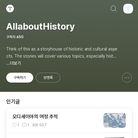
검색하기
티스토리
AllaboutHistory
구독자
650
Think of this as a storyhouse of historic and cultural aspe
cts. The stories will cover various topics, especially histor
y, sometimes in-depth, sometimes with a light touch. One
...더보기
constant approach will be to resist any common sense or
generalized viewpoint
구독하기
방명록
신고하기 레이어
열기
인기글
오디세이아의 여정 추적
1
1
조회
507