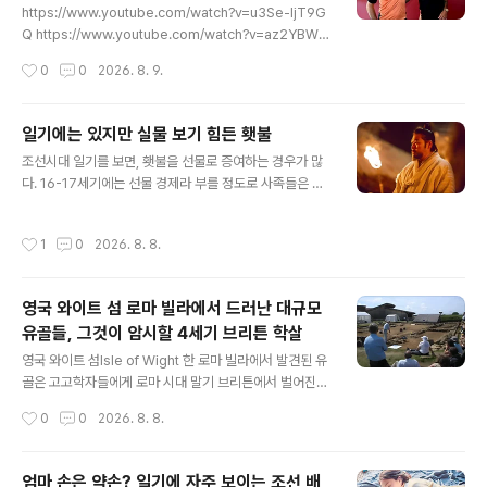
작업 중에 이루어졌다.조각상은 동쪽 광장 서쪽, 극장가에
https://www.youtube.com/watch?v=u3Se-ljT9G
위치한 무너진 기념문 잔해 속에서 발견되었다.높이 2.2미
Q https://www.youtube.com/watch?v=az2YBWz
터에 달하는 이 대리석 조각상은 로마 제국 시대인 서기 2
se4A 그간 그의 이적을 둘러싼 소문만 무성했다가 마침내
작성시간
0
0
2026. 8. 9.
세기 말경에 제작한 추정한다.고고학자들은 이 조각상의
이적이 성사되었으니, 지난 시즌 EPL 챔피언 아스널이 같
예술적 ..
은 EPL 뉴캐슬 유나이티드로부터 저 친구를 영입했다고
공식화했다. 1997년 11월 16일 브라질 태생이라, 곧 29
일기에는 있지만 실물 보기 힘든 횃불
세가 되는 나이가 마음이 걸린다. 곧 에이징 커브가 올 나이
글 내용
조선시대 일기를 보면, 횃불을 선물로 증여하는 경우가 많
인 까닭이다. 주된 포지션은 중앙미드필더지만 때로는 수
다. 16-17세기에는 선물 경제라 부를 정도로 사족들은 선
비형 미드필드로 서기도 한다. 대략 2~3년 정도는 한창 써
물을 서로 주고 받은 바, 이러한 선물은 요즘처럼 희귀한 기
먹을 듯하다. 이적 조건은 언론들에 의하면 7천500만 파
념품이 아니라, 일상 생활에 요긴한 필수품들을 선물로 주
운드 이적료를 주고선 4년 계약을 했다 하며, 1년 추가 연
작성시간
1
0
2026. 8. 8.
고 받았다는 이야기를 한 바 있다. 이 중에 선물로 많이 주
장이 가능한 옵션이 브루노 기마랑이스한테..
고 받는 것에 초와 횃불이 있는데,초는 그나마 실물이 있는
데 횃불은 도대체 어떻게 생긴 것을 만들어 증여했다는 것
영국 와이트 섬 로마 빌라에서 드러난 대규모
인지 모르겠다. 혹여 박물관실물이 있는가 해서 서칭도 해
유골들, 그것이 암시할 4세기 브리튼 학살
봤는데 도대체 찾을 수가 없으니 혹시 실물을 보거나 사진
글 내용
을 가지고 계신 분은 한 번 알려주셨으면 한다. 조선시대 그
영국 와이트 섬Isle of Wight 한 로마 빌라에서 발견된 유
림에 보면 횃불을 들고 있는 이들의 그림이 꽤 있는데너무
골은 고고학자들에게 로마 시대 말기 브리튼에서 벌어진
그림이 작아 구분하기 힘들고, 사족들이 선물로 주고 받은
폭력적인 사건에 대한 새로운 시각을 제공한다.새로운 연
작성시간
0
0
2026. 8. 8.
횃불과 조선시대 행사를 모..
구에 따르면 흩어진 유골은 서기 4세기 무렵 발생한 단일
사건 또는 여러 차례에 걸친 연쇄적인 사건으로 사망한 사
람들 것일 수 있다.이 연구는 영국에서 가장 잘 알려진 로마
엄마 손은 약손? 일기에 자주 보이는 조선 배