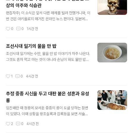
토 2세와 연관된 하이집트 문화Lower Egyptian cultur
상의 이주와 식습관
e가 나일강 삼각주에서 번성했다.발굴자들은 모래 토양에
글 내용
파놓은 단순한 타원형 무덤들을 발견했다.매장된 시신들은
편집자주) 이 소식은 앞서 다른 매체를 빌려 전했거니와, 이
다양한 자세를 보여주며, 이는 초기 공동체들 사이에서 매
번 건은 아키올로지 매거진 온라인 뉴스 판이다. 일본에서
장 풍습이 달랐음을 시사한다.부장품은 소박했다. 작은 수
발견된 두 개체 고대 유전체는 연구자들이 현대 일본인 조
작성시간
0
0
1시간 전
제 도기와 조개껍데기가 시신과 함께 묻혔다.수많은 ..
상의 이주, 기후, 식습관이 어떻게 형성되었는지 더 자세히
살펴볼 수 있도록 해준다.가나자와 대학 이시야 고지Koji I
shiya 교수가 이끄는 연구팀이 수천 년 시차를 두고 산 고
조선시대 일기의 물을 만 밥
대 일본 두 사람 유전체에서 매우 상세한 DNA 데이터를
글 내용
조선시대 일기에는 수반, 물을 만 밥 이야기가 자주 나온다.
복원했다.한 명은 약 8,300년 전 초기 조몬 시대를 산 여
그것도 혼자 먹고 마는 것이 아니라 손님이 와도 물만 밥을
성 IY1이고, 다른 한 명은 약 2,300년 전 중기 야요이 시대
내 놓는다. 물론 내놓을 것이 변변치 않아 미안하다는 말은
에 산 남성 DO다.미국 국립과학원회보(Proceedings of
했던 것 같은데, 그렇다고 해서 못 내놓을 음식은 아니었던
the National Academy of Sciences)에 발표된 이 연
작성시간
1
0
4시간 전
모양이다. 필자는 음식 전문가가 아니라 장담할 수는 없는
구는 일본 본토에서 발굴된 희귀..
데, 일본에도 물 만 밥에 해당하는 오차즈케가 있으니이 두
가지 음식은 어쩌면 같은 조상 격의 음식에서 나누어져 나
추정 중종 시신을 두고 대판 붙은 성혼과 유성
온 것인가 싶기도 하다. 다만, 조선시대 일기에 보이는 물만
룡
밥은 물만밥을 먹었다고만 되어 있을 뿐, 맨밥에 물을 붓고
글 내용
는 반찬하고 같이 막었다는 것인지구체적인 상차림은 없
임진왜란 때 정릉에 모셔둔 중종의 릉이 도굴 당하는 참변
다. 일본의 경우 오차즈케에는 이런저런 고명을 그 위에 얹
이 있었다. 이때 상황을 왕조실록과 잡록등을 보면 서술이
기도 하는데, 우리도 그런 것이었을까 싶기도 하다. 한 가지
자세하여 당시 상황을 잘 알 수 있다. 당시 선릉과 정릉, 두
작성시간
2
0
4시간 전
흥미로운 것은 아..
릉이 함께 왜적에 의해 도굴당했는데, 문제는 정릉의 묘광
안에서 왠 사람의 시신이 발견된 것이다. 당시 중종은 이미