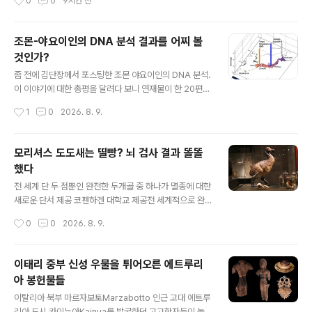
0
0
9시간 전
음 발굴되었다.발굴 현장에서는 성인 남성 79명이 세 줄로
늘 끝에서도 이때를 함께 하리라[海上生明月，天涯共
질서정연하게 ..
此时]"는 누구를 향한 그리움일까? [아래 구절은 멀리 떨
어져 있어도 그 떨어져 있는 사람도 이 순간을 나랑 함께 하
조몬-야요이인의 DNA 분석 결과를 어찌 볼
리라 라는 정도의 의미다. 시 전편은 아래 붙였다.] 최근 광
것인가?
동성 소관시박물관韶关市博物馆에서 "멀리 떨어져 있어
글 내용
도 이 순간을 함께하리니 - 장구령의 시적 삶[天涯共此时
좀 전에 김단장께서 포스팅한 조몬 야요이인의 DNA 분석.
——张九龄的诗意人生]" 전시회가 개막했다.이번 전시
이 이야기에 대한 총평을 달려다 보니 연재물이 한 20편은
회는 섬서성 서안西安 장안구长安区 동씨 가족묘지董氏
나올 것 같다. 그만큼 비하인드 스토리가 길다. 일본은 열도
작성시간
1
0
2026. 8. 9.
家族墓地 발굴품을 핵심 전시물로 내세운다. 섬서성고고
에 고립되어 오랫동안 살았고 대륙에서 이주민이 원래 살
연구원에서 장구령 고향으로 가져온 이 귀중한 유물들은
던 토착인을 대체한 전력도 뚜렷한지라이런 부분에 관심이
장..
아주 아주 많다. 따라서 그 스토리가 연재해서 쓰자면 이런
모리셔스 도도새는 띨빵? 뇌 검사 결과 똘똘
포스팅 수십 편을 나올 것이다. 반면에 그 이야기는 전반적
했다
으로 한국 학계나 대중에 잘 알려져 있지 않다. 한국인과 그
글 내용
문화가 일본 고대사에 미친 영향이 매우 뚜렷하고 구체적
전 세계 단 두 점뿐인 완전한 두개골 중 하나가 멸종에 대한
이며학술적으로도 확실한 바탕 위에 있음에도 정작 한일
새로운 단서 제공 코펜하겐 대학교 제공전 세계적으로 완
관계사에서는 일본천황은 한국 사람이라와 같은 말초적이
전한 도도dodo 새 두개골은 단 두 개체만 알려졌다.하나
작성시간
0
0
2026. 8. 9.
고도제대로 맞지도 않는 설만 난무하는 실정이다. 그래서
는 덴마크 자연사 박물관에, 다른 하나는 옥스퍼드 대학교
이 이야기를 여기 장황하게 연재를 ..
자연사 박물관에 있다.코펜하겐 박물관 표본은 수 세기 동
안 박물관 소장품으로 보존되었으며, 최근 캐나다 레스브
이태리 중부 신성 우물을 튀어오른 에트루리
리지 대학교University of Lethbridge 연구진이 주도
아 봉헌물들
하는 국제 연구에 중요한 자료로 활용되었다.이 연구는 오
글 내용
랫동안 연구자들을 당혹스럽게 만든 질문, 즉 도도새가 주
이탈리아 북부 마르자보토Marzabotto 인근 고대 에트루
변 세상을 어떻게 인식했는지에 대한 해답을 찾고자 한다.
리아 도시 카이누아Kainua를 발굴하던 고고학자들이 놀