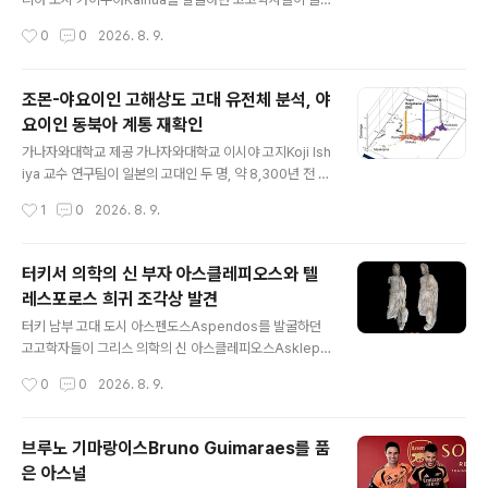
연구진은 도도새의 뇌가 있었던 공간을 디지털 방식으로
라울 정도로 잘 보존된 제례용 우물ritual well에서 청동
작성시간
0
0
2026. 8. 9.
재구성함으로써 도도새의 감각 능력에 대한 새로운 통찰력
봉헌물votive offerings과 인골을 발견했다.이 발견은
을 얻었다.연구 결과는 도도새의 ..
볼로냐 대학교 역사문화학과 엘리자베타 고비Elisabetta
Govi 교수 지휘 아래 진행된 39번째 발굴 조사에서 이루
조몬-야요이인 고해상도 고대 유전체 분석, 야
어졌다.이 우물은 에트루리아 신화의 주요 신 중 하나인 우
요이인 동북아 계통 재확인
니Uni 여신한테 봉헌한 도시의 신성 구역에 위치한다.발굴
글 내용
결과, 우물 바닥에서 정교하게 제작한 청동 여성 조각상 두
가나자와대학교 제공 가나자와대학교 이시야 고지Koji Ish
점과 희귀한 청동판 하나가 발견되었다.놀랍게도 이 유물
iya 교수 연구팀이 일본의 고대인 두 명, 약 8,300년 전 조
들은 2천 년 이상 땅속에 묻혀 있었지만 원래의 금속 광택
몬 초기 시대 여성 IY1과 약 2,300년 전 야요이 중기 시대
작성시간
1
0
2026. 8. 9.
을 상당 부분 유지한다. 고비 교수에 따르면 이 유물들은 카
남성 DO의 유전체를 매우 높은 해상도로 복원했다.일본은
이누..
따뜻하고 습한 기후와 산성 토양으로 인해 고대 DNA가 잘
보존되지 않는 경우가 많다.그럼에도 연구팀은 IY1의 경우
터키서 의학의 신 부자 아스클레피오스와 텔
약 67배, DO의 경우 약 46배에 달하는 게놈 전체 커버리
레스포로스 희귀 조각상 발견
지genome-wide coverage를 확보함으로써 낮은 커
글 내용
버리지 데이터로는 불가능한 상세한 분석을 가능하게 했
터키 남부 고대 도시 아스펜도스Aspendos를 발굴하던
다.이 연구는 미국 국립과학원회보(Proceedings of the
고고학자들이 그리스 의학의 신 아스클레피오스Asklepi
National Academy of Sciences)에 발표되었다.IY1
os와 그의 아들 텔레스포로스Telesphoros를 묘사한 1,
작성시간
0
0
2026. 8. 9.
은 이전에 연구된 조몬인들과 함께..
800년 된 대리석 조각상을 발견했다.이 조각상은 로마 시
대의 치유와 공중 보건에 대한 믿음을 새롭게 조명한다.이
발견은 터키의 '미래를 위한 문화유산 프로젝트Heritage
브루노 기마랑이스Bruno Guimaraes를 품
for the Future Project' 일환으로 안탈리아Antalya 지
은 아스널
방에 있는 유네스코 세계문화유산 유적에서 진행된 발굴
글 내용