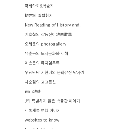
국제학회&학술지
探古의 일필휘지
New Reading of History and ..
기호철의 잡동산이雜同散異
오세윤의 photogallery
유춘동의 도서문화와 세책
여송은의 뮤지엄톡톡
우당당탕 서현이의 문화유산 답사기
차순철의 고고통신
南山雜談
J의 특별하지 않은 박물관 이야기
새록새록 여행 이야기
websites to know