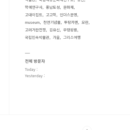
학예연구사
풍납토성
문화재
고대이집트
고고학
인더스문명
museum
천연기념물
투탕카멘
모란
고려거란전쟁
김유신
무령왕릉
국립민속박물관
가을
그리스여행
전체 방문자
Today :
Yesterday :