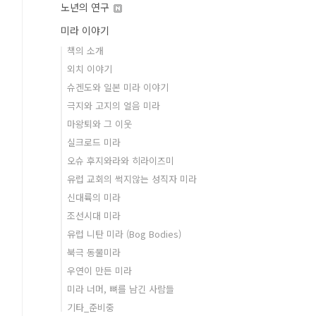
노년의 연구
미라 이야기
책의 소개
외치 이야기
슈겐도와 일본 미라 이야기
극지와 고지의 얼음 미라
마왕퇴와 그 이웃
실크로드 미라
오슈 후지와라와 히라이즈미
유럽 교회의 썩지않는 성직자 미라
신대륙의 미라
조선시대 미라
유럽 니탄 미라 (Bog Bodies)
북극 동물미라
우연이 만든 미라
미라 너머, 뼈를 남긴 사람들
기타_준비중