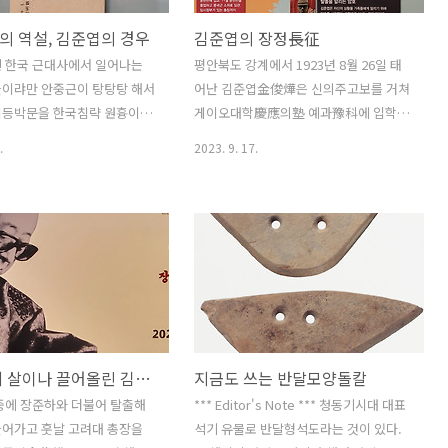
의 역설, 김준엽의 경우
김준엽의 장정長征
힌 한국 근대사에서 일어나는
평안북도 강계에서 1923년 8월 26일 태
둘이랴만 안중근이 탕탕탕 해서
어난 김준엽金俊燁은 신의주고보를 거쳐
이등박문을 한국침략 원흉이라
게이오대학慶應의塾 예과豫科에 입학해
이등은 병합반대론자다. 조선
그 2학년 혹은 3학년 재학 중인 1943년
.
2023. 9. 17.
하니 방귀께나 낀 일본친구들
학병으로 징집되어 1944년 2월 25일 중
환영했겠다 하겠지만 천만에.
국 장쑤성江蘇省 쉬저우徐州 동쪽 다쉬
 만만찮았으니 반대 논거 중
자大許 家 경비대에 배치된다. 한달 남짓
인 건 실익이 없다였다. 무엇
만인 그해 3월 29일 일본군을 달출해 한
 거지라 식민통치는 돈이 열
즈둥(한치륭韓治隆) 사령관이 이끄는 중
었다. 다 뜯어고쳐 새로 쓰야 하
국군 유격대에 합류한다. 1944년 9월, 중
필요한 물적 인적 자원을 어떻
국군 유격대를 떠나 린찬(임천臨泉)의 한
 말인가? 수탈? 웃기고 있네
국광복군 훈련반에 입교해 같은해 11월
있어야지? 이토가 반대한 이유
훈련반을 졸업하고는 중국군 소위로 임관
나이를 세 살이나 끌어올린 김준엽
지금도 쓰는 반달모양돌칼
 창씨개명? 일선동조? 이것도
하고는 임시정부가 있는 충칭重慶까지 6
본에서도 반대가 엄청 많았다.
천리 장정을 시작한다. 두 달여 장정 끝에
중에 장준하와 더불어 탈출해
*** Editor's Note *** 청동기시대 대표
명해버리면 일본놈 조선놈 구
1945년 1월 31일 충칭 임시정부에 도착
들어가고 훗날 고려대 총장을
석기 유물로 반달형석도라는 것이 있다.