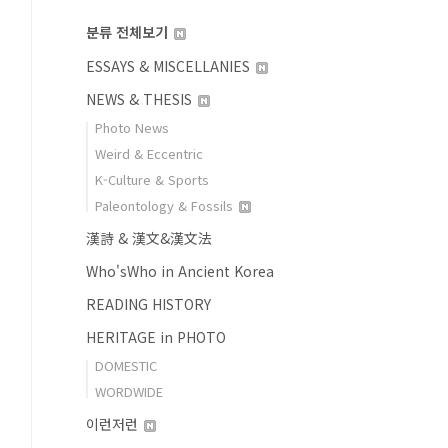
분류 전체보기
ESSAYS & MISCELLANIES
NEWS & THESIS
Photo News
Weird & Eccentric
K-Culture & Sports
Paleontology & Fossils
漢詩 & 漢文&漢文法
Who'sWho in Ancient Korea
READING HISTORY
HERITAGE in PHOTO
DOMESTIC
WORDWIDE
이런저런