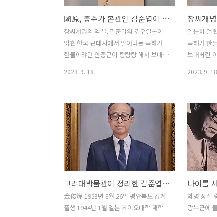
國原, 충주가 본관인 김준엽이 창안한 새로운 성씨
창씨개명
창씨개명의 역설, 김준엽의 경우일본이
일본이 얽
얽힌 한국 근대사에서 일어나는 곡해가
곡해가 한
한둘이랴만 안중근이 탕탕탕 해서 보내버
보내버린 
린 이등박문을 한국침략 원흉이라 하나
하나 실은 
2023. 9. 18.
2023. 9. 18
실은 이등은 병합반대론자다. 조선 병합
병합한다 
한다 하니 방귀께나 낀
쌍수들어 
historylibrary.net 앞선 글에서 평안도
반대론 역시
강계 출신이 김준엽이 게이오의숙 예과
가장 결정적
재학시절 국원상광國原常廣이라고 창씨
보다 조선은
개명했다고 소개했거니와 그가 국원國原
라 많이 들
이라는 새로운 성씨를 창작한 유래를 내
는데 그에 
가 짐작할 수는 없었다. 이건 이 블로그 파
게 동원한단
워 필자 외우 신동훈 박사 지적인데 저 성
수탈할 게 
고려대박물관이 정리한 김준엽金俊燁(1923~2011) 약력
씨는 충주의 옛 지명 국원에서 따다 썼다.
가 그거다.
김준엽은 본관이 충주다. 비록 창씨개명
웃긴다. 일
金俊燁 1923년 8월 26일 평안북도 강계
학병 징집 
했지만 뿌리를 잊지 않았던 것이다. 常廣
왜? 창씨개
출생 1944년 1월 일본 게이오대학 재학
광복군에 