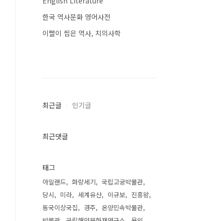
English Literature
한국 역사문화 영어사전
이빨이 씹은 역사, 치의사학
최근글
인기글
최근댓글
태그
아일랜드
화랑세기
국립고궁박물관
당시
미라
세계유산
이규보
진흥왕
동국이상국집
경주
온양민속박물관
박물관
국립해양문화재연구소
용인